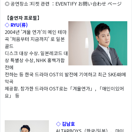
◎ 공연장소 :티켓 관련 ：EVENTIFY お問い合わせ ページ
【
출연자
프로필】
◇ RYU(
류
)
2004년 '겨울 연가'의 메인 테마
곡 '처음부터 지금까지' 로 일본
골드
디스크 대상 수상. 일본레코드 대
상 특별상 수상, NHK 홍백가합
전에
전하는 등 한국 드라마 OST의 발전에 기여하고 최근 SKE48에
악곡
제공함. 참가한 드라마 OST로는「겨울연가」, 「애인이있어
요」 등
◇ 김남호
ALTARBOYS（한국/일본）、마이