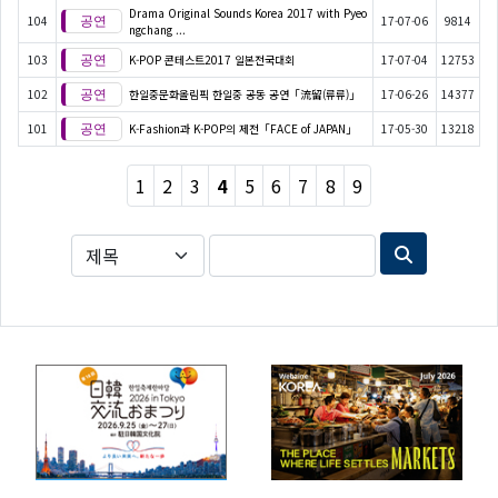
Drama Original Sounds Korea 2017 with Pyeo
104
17-07-06
9814
ngchang ...
103
K-POP 콘테스트2017 일본전국대회
17-07-04
12753
102
한일중문화올림픽 한일중 공동 공연「流留(류류)」
17-06-26
14377
101
K-Fashion과 K-POP의 제전「FACE of JAPAN」
17-05-30
13218
1
2
3
4
5
6
7
8
9