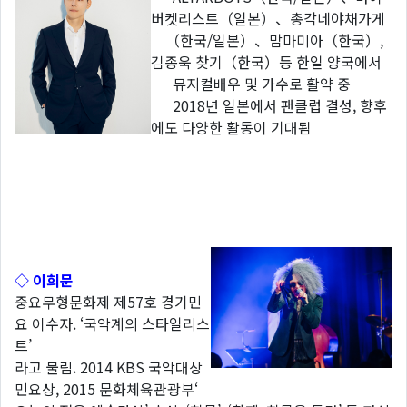
버켓리스트（일본）、총각네야채가게
（한국/일본）、맘마미아（한국）,
김종욱 찾기（한국）등 한일 양국에서
뮤지컬배우 및 가수로 활약 중
2018년 일본에서 팬클럽 결성, 향후
에도 다양한 활동이 기대됨
◇ 이희문
중요무형문화제 제57호 경기민
요 이수자. ‘국악계의 스타일리스
트’
라고 불림. 2014 KBS 국악대상
민요상, 2015 문화체육관광부‘