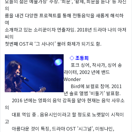
오늘의 젊은 예술가상’ 수상. ‘희문’, ‘황제, 희문을 듣다’ 등 자신
의
름을 내건 다양한 프로젝트를 통해 전통음악을 새롭게 해석하
여
소개하고 있는 소리꾼이자 연출자임. 2018년 드라마 나의 아저
씨의
첫번째 OST곡 ‘그 사나이’ 불러 화제가 되기도 함.
◇
조동희
포크 싱어, 작사가, 싱어 송
라이터, 2002 년에 밴드
Wonder
Bird에 보컬로 참여. 2011
년 솔로 앨범 ‘비둘기’ 발표함.
2016 년에는 영화의 음악 감독을 맡아 현재는 음악 사무소
의
대표 역임 중 . 음유시인이라고 할 정도로 노랫말이 시적이
고
아름다운 것이 특징, 드라마 OST '시그널', 미씽나인,