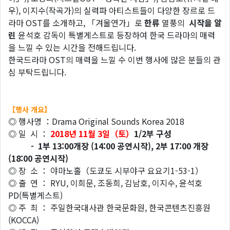
우), 이지수(작곡가)의 실력파 아티스트들이 다양한 장르로 드
라마 OST를 소개하고, 「겨울연가」로
한류
열풍의
시작을
알
린
윤석호 감독이 특별게스트로 등장하여 한국 드라마의 매력
을 느낄 수 있는 시간을 전해드립니다.
한국드라마 OST의 매력을 느낄 수 이번 행사에 많은 분들의 관
심 부탁드립니다.
【
행사
개요
】
◎ 행사명 ：Drama Original Sounds Korea 2018
◎ 일 시 ：
2018
년
11
월
3
일
（
토
）
1/2
부
구성
- 1
부
13:00
개장
(14:00
공연시작
), 2
부
17:00
개장
(18:00
공연시작
)
◎ 장 소 ： 야마노홀（도쿄도 시부야구 요요기1-53-1）
◎ 출 연 ： RYU, 이희문, 조동희, 김남호, 이지수, 윤석호
PD(특별게스트)
◎ 주 최 ： 주일한국대사관 한국문화원, 한국콘텐츠진흥원
(KOCCA)