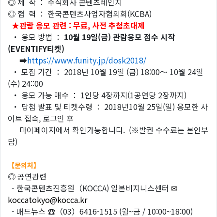
◎ 제 작 ： 주식회사 콘텐츠레인지
◎ 협 력 ： 한국콘텐츠사업자협의회(KCBA)
★
관람
응모
관련
:
무료
,
사전
추첨초대제
・ 응모 방법 ：
10
월
19
일
(
금
)
관람응모
접수
시작
(
EVENTIFY
티켓
)
➡
https://www.funity.jp/dosk2018/
・ 모집 기간 ： 2018년 10월 19일 (금) 18:00～ 10월 24일
(수) 24::00
・ 응모 가능 매수 ： 1인당 4장까지(1공연당 2장까지)
・ 당첨 발표 및 티켓수령 ： 2018년10월 25일(일) 응모한 사
이트 접속, 로그인 후
마이페이지에서 확인가능합니다. (※발권 수수료는 본인부
담)
【
문의처
】
◎ 공연관련
- 한국콘텐츠진흥원（KOCCA) 일본비지니스센터
✉
koccatokyo@kocca.kr
- 배드뉴스 ☎（03）6416-1515 (월~금 / 10:00~18:00)