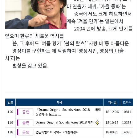
마 연출가 데뷔. '가을 동화'는
중국에서도 크게 히트하면서
계속 '겨울 연가'는 일본에서
2004 년에 방송, 크게 인기를
얻으며 한류의 새로운 역사를
씀, 그 후에도 '여름 향기' '봄의 왈츠' '사랑 비'등 아름다운
영상미를 구현하는 데 탁월하여 ‘영상시인, 영상의 마술
사’라는
별칭을 갖고 있음.
번호
제목
게시일
조회수
「Drama Original Sounds Korea 2018」 - 특별
120
18-12-06
10814
상영회 ＆ 토크쇼 ...
Drama Original Sounds Korea 2018 개최!
119
18-10-18
12335
118
연말특별기획 국악극 <대청여관>
18-09-25
14095