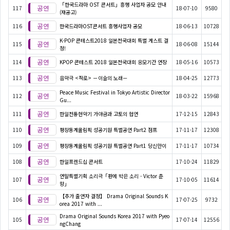
「한국드라마 OST 콘서트」흥행 사업자 공모 안내
117
18-07-10
9580
(재공고)
116
한국드라마OST콘서트 흥행사업자 공모
18-06-13
10728
K-POP 콘테스트2018 일본전국대회 특별 게스트 결
115
18-06-08
15144
정!
114
KPOP 콘테스트 2018 일본전국대회 응모기간 연장
18-05-16
10573
113
음악극 <적로> －이슬의 노래－
18-04-25
12773
Peace Music Festival in Tokyo Artistic Director
112
18-03-22
15968
Gu...
111
한일전통현악기 가야금과 고토의 협연
17-12-15
12843
110
평창동계올림픽 성공기원 특별공연 Part2 점프
17-11-17
12308
109
평창동계올림픽 성공기원 특별공연 Part1 당신만이
17-11-17
10734
108
한일프렌드십 콘서트
17-10-24
11829
연말특별기획 소리극「판에 박은 소리 - Victor 춘
107
17-10-05
11614
향」
【추가 출연자 결정】 Drama Original Sounds K
106
17-07-25
9732
orea 2017 with ...
Drama Original Sounds Korea 2017 with Pyeo
105
17-07-14
12556
ngChang