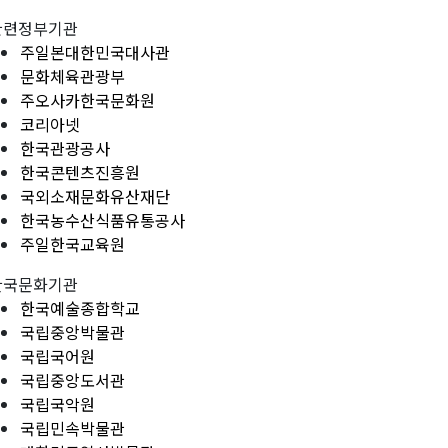
관련정부기관
주일본대한민국대사관
문화체육관광부
주오사카한국문화원
코리아넷
한국관광공사
한국콘텐츠진흥원
국외소재문화유산재단
한국농수산식품유통공사
주일한국교육원
한국문화기관
한국예술종합학교
국립중앙박물관
국립국어원
국립중앙도서관
국립국악원
국립민속박물관