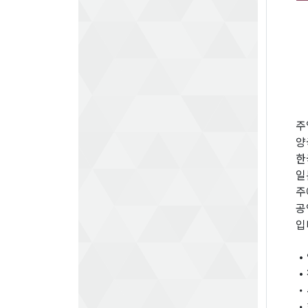
주
양
한
일
주
공
입
・
・
・
・