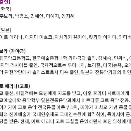
출연】
한국]
보라, 박경소, 민혜인, 마예지, 임지혜
일본]
토 에리나, 아지마 미호코, 아시가키 유키에, 킷카와 아이미, 와타
보라 (가야금)
립국악고등학교, 한국예술종합대학 가야금과 졸업. 김혜숙, 민위식,
 지역 리사이틀 출연. 국제적으로는 루마니아, 브라질, 미국(뉴욕, 오
악 관현악단에서 솔리스트로서 다수 출연. 일본의 전통악기와의 협연을
토 에리나(고토)
쿄 출신, 어릴적에는 모친에게 지도를 받고, 이후 후카미 사토미에게 
쿄예술대학 음악학부 일본전통음악과에서 이쿠타류 고토 음악 전공.
야기카이 고토 음악 전국콩쿨 아동부 1위, 미야기 미치오 기념 콩쿨 
화청 신예예술가 국내연수제도 국내연수원에 합격하여, 동아시아 문화
평을 받음. 현재, 이토 에리나 고토 교실을 운영하면서 후진 양성에 