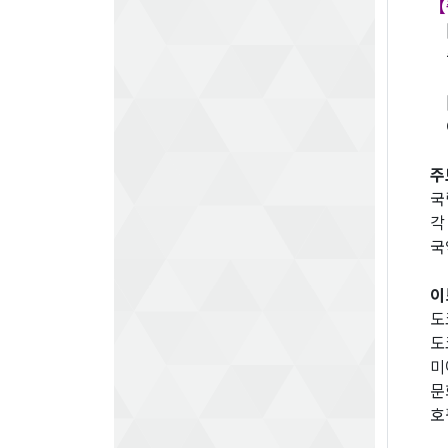
【
[
주
[
이
주
국
각
국
이
도
도
미
문
호