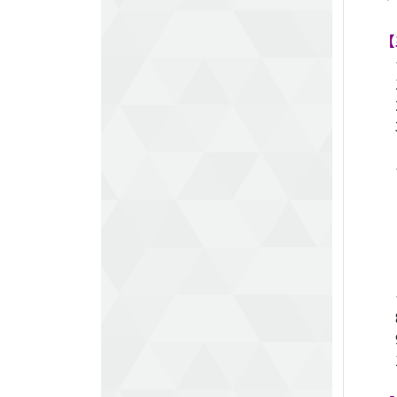
【
1.
2
3.
４
５
６
７
―
8
9
1