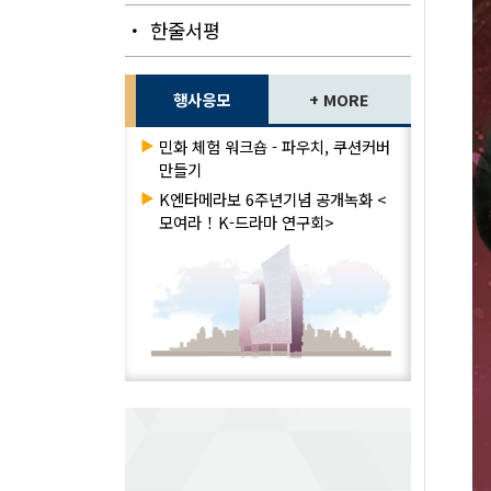
・ 한줄서평
행사응모
+ MORE
▶
민화 체험 워크숍 - 파우치, 쿠션커버
만들기
▶
K엔타메라보 6주년기념 공개녹화 <
모여라！K-드라마 연구회>