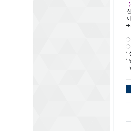
【
한
이
➡
◇
◇
*
*
당