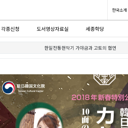
한국소개
각종신청
도서영상자료실
세종학당
한일전통현악기 가야금과 고토의 협연