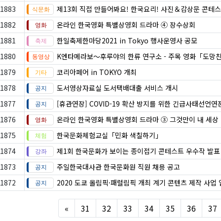
1883
제13회 직접 만들어봐요! 한국요리! 사진＆감상문 콘테
1882
온라인 한국영화 특별상영회 드라마 ④ 장수상회
1881
한일축제한마당2021 in Tokyo 행사운영사 공모
1880
K엔타메라보～후루야의 한류 연구소 - 주목 영화「도망
1879
코리아페어 in TOKYO 개최
1878
도서영상자료실 도서택배대출 서비스 개시
1877
[휴관연장] COVID-19 확산 방지를 위한 긴급사태선언연
1876
온라인 한국영화 특별상영회 드라마 ③ 그것만이 내 세상
1875
한국문화체험교실「민화 색칠하기」
1874
제1회 한국문화가 보이는 종이접기 콘테스트 우수작 발표
1873
주일한국대사관 한국문화원 직원 채용 공고
1872
2020 도쿄 올림픽·패럴림픽 개최 계기 콘텐츠 제작 사업
Previous
«
31
32
33
34
35
36
37