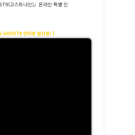
T9(고스트나인)」온라인 특별 인
GHOST9 인터뷰 발신중! 】