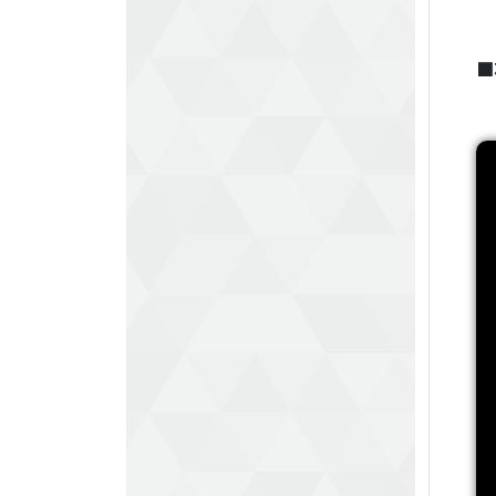
하
터
■