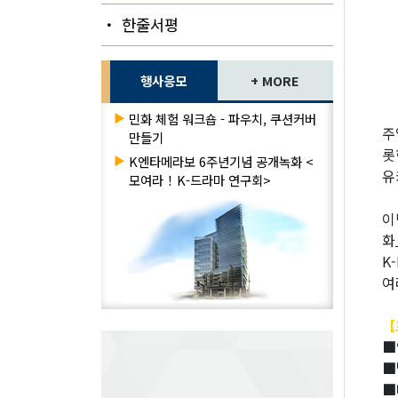
・ 한줄서평
행사응모
+ MORE
▶
민화 체험 워크숍 - 파우치, 쿠션커버
주
만들기
롯
▶
K엔타메라보 6주년기념 공개녹화 <
유
모여라！K-드라마 연구회>
이
화
K
여
【
■
■
■