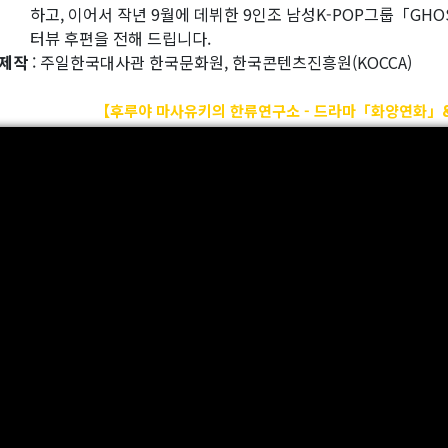
고, 이어서 작년 9월에 데뷔한 9인조 남성K-POP그룹「GHOS
뷰 후편을 전해 드립니다.
제작
: 주일한국대사관 한국문화원, 한국콘텐츠진흥원(KOCCA)
【후루야 마사유키의 한류연구소 - 드라마「화양연화」& 