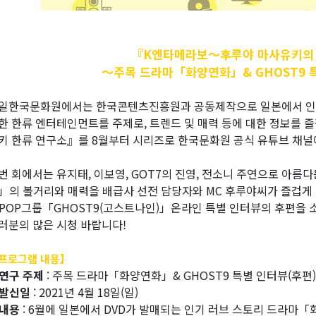
『K엔타메라보～후루야
마사유키의
～주목 드라마「화양연화」& GHOST9 
일한국문화원에서는 한국콘텐츠진흥원과 공동제작으로 일본에서 인기가 
한 한류 엔터테인먼트를 주제로, 트렌드 및 매력 등에 대한 정보를
키 한류 연구소』를 8월부터 시리즈로 한국문화원 공식 유튜브 채널
번 회에서는 유지태, 이보영, GOT7의 진영, 전소니 주연으로 아
」의 볼거리와 매력을 배급사 선전 담당자와 MC 후루야씨가 즐겁게 
-POP그룹「GHOST9(고스트나인)」온라인 특별 인터뷰의 후편을 
러분의 많은 시청 바랍니다!
프로그램 내용】
연구 주제
: 주목 드라마「화양연화」& GHOST9 특별 인터뷰(후편)
발신일
: 2021년 4월 18일(일)
내용
: 6월에 일본에서 DVD가 발매되는 인기 러브 스토리 드라마