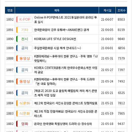
번호
제목
게시일
조회수
Online K-POP콘테스트 2021동일본대회 온라인 투
1892
21-06-07
8503
표 실시
1891
한국문화원의 강추 유튜버～AKANE편① 공개
21-06-05
8159
1890
KOREAN LIFE STYLE DESIGN전
21-06-03
9840
1889
​​​​​​​주일한국문화원 시설 재개 안내(6/1～)
21-06-01
6856
K엔타메라보～후루야의 한류 연구소 - 주목 영화「나
1888
21-05-31
7579
랏말싸미」
KOREA CENTER공동기획 한국우수문화소개전 사업
1887
21-05-27
7397
자 공모
K엔타메라보～후루야의 한류 연구소 - 주목 드라마
1886
21-05-24
7492
「본 대로 말하라」
[재공고] 2020 도쿄 올림픽·패럴림픽 개최 계기 콘텐
1885
21-05-21
6525
츠 제작 사업 입찰
1884
제12회 한국요리 사진＆감상문 콘테스트 당첨자발표
21-05-21
7812
제13회 직접 만들어봐요! 한국요리! 사진＆감상문 콘
1883
21-05-19
7905
테스트
1882
온라인 한국영화 특별상영회 드라마 ④ 장수상회
21-05-18
9437