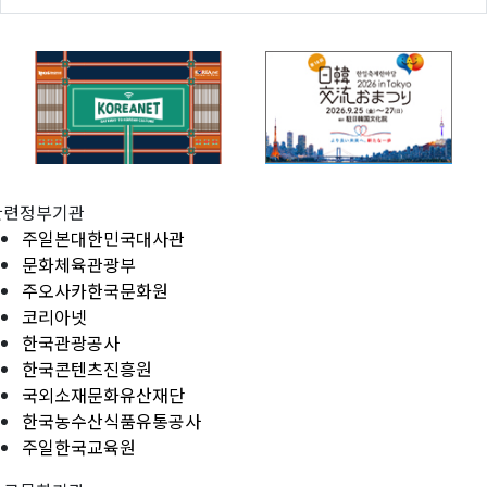
관련정부기관
주일본대한민국대사관
문화체육관광부
주오사카한국문화원
코리아넷
한국관광공사
한국콘텐츠진흥원
국외소재문화유산재단
한국농수산식품유통공사
주일한국교육원