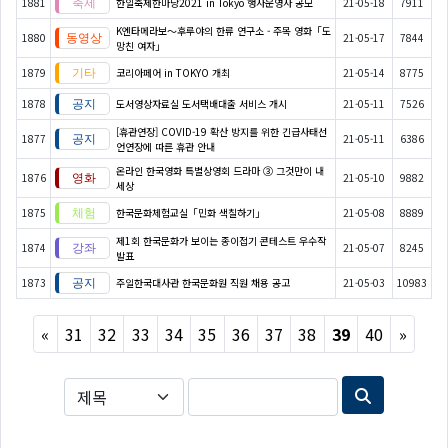
1881
한일축제한마당2021 in Tokyo 행사운영사 공모
21-05-18
7911
K엔타메라보～후루야의 한류 연구소 - 주목 영화「도
1880
21-05-17
7844
망친 여자」
1879
코리아페어 in TOKYO 개최
21-05-14
8775
1878
도서영상자료실 도서택배대출 서비스 개시
21-05-11
7526
[휴관연장] COVID-19 확산 방지를 위한 긴급사태선
1877
21-05-11
6386
언연장에 따른 휴관 안내
온라인 한국영화 특별상영회 드라마 ③ 그것만이 내
1876
21-05-10
9882
세상
1875
한국문화체험교실「민화 색칠하기」
21-05-08
8889
제1회 한국문화가 보이는 종이접기 콘테스트 우수작
1874
21-05-07
8245
발표
1873
주일한국대사관 한국문화원 직원 채용 공고
21-05-03
10983
Previous
Next
«
31
32
33
34
35
36
37
38
39
40
»