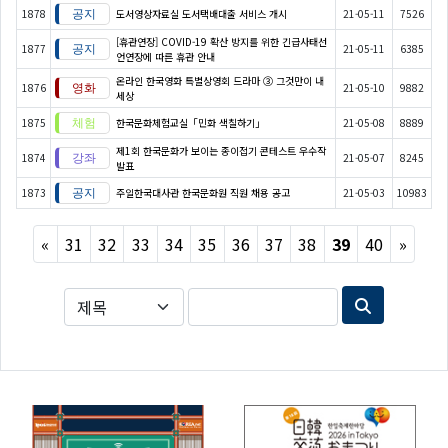
1878
도서영상자료실 도서택배대출 서비스 개시
21-05-11
7526
[휴관연장] COVID-19 확산 방지를 위한 긴급사태선
1877
21-05-11
6385
언연장에 따른 휴관 안내
온라인 한국영화 특별상영회 드라마 ③ 그것만이 내
1876
21-05-10
9882
세상
1875
한국문화체험교실「민화 색칠하기」
21-05-08
8889
제1회 한국문화가 보이는 종이접기 콘테스트 우수작
1874
21-05-07
8245
발표
1873
주일한국대사관 한국문화원 직원 채용 공고
21-05-03
10983
Previous
Next
«
31
32
33
34
35
36
37
38
39
40
»