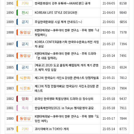
1891
한국문화원의 강추 유튜버～AKANE편① 공개
21-06-05
8158
1890
KOREAN LIFE STYLE DESIGN전
21-06-03
9840
1889
​​​​​​​주일한국문화원 시설 재개 안내(6/1～)
21-06-01
6856
K엔타메라보～후루야의 한류 연구소 - 주목 영화「나
1888
21-05-31
7578
랏말싸미」
KOREA CENTER공동기획 한국우수문화소개전 사업
1887
21-05-27
7396
자 공모
K엔타메라보～후루야의 한류 연구소 - 주목 드라마
1886
21-05-24
7491
「본 대로 말하라」
[재공고] 2020 도쿄 올림픽·패럴림픽 개최 계기 콘텐
1885
21-05-21
6524
츠 제작 사업 입찰
1884
제12회 한국요리 사진＆감상문 콘테스트 당첨자발표
21-05-21
7812
제13회 직접 만들어봐요! 한국요리! 사진＆감상문 콘
1883
21-05-19
7904
테스트
1882
온라인 한국영화 특별상영회 드라마 ④ 장수상회
21-05-18
9437
1881
한일축제한마당2021 in Tokyo 행사운영사 공모
21-05-18
7911
K엔타메라보～후루야의 한류 연구소 - 주목 영화「도
1880
21-05-17
7844
망친 여자」
1879
코리아페어 in TOKYO 개최
21-05-14
8775