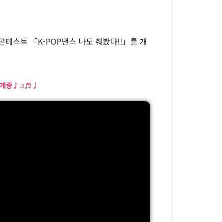
상 콘테스트 「K-POP댄스 나도 춰봤다!!」를 개
1 공개중♪♫♬♩