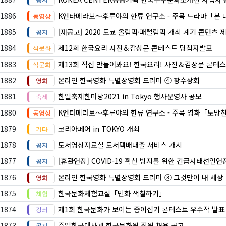
1886
K엔타메라보～후루야의 한류 연구소 - 주목 드라마「본 
1885
[재공고] 2020 도쿄 올림픽·패럴림픽 개최 계기 콘텐츠 
1884
제12회 한국요리 사진＆감상문 콘테스트 당첨자발표
1883
제13회 직접 만들어봐요! 한국요리! 사진＆감상문 콘테
1882
온라인 한국영화 특별상영회 드라마 ④ 장수상회
1881
한일축제한마당2021 in Tokyo 행사운영사 공모
1880
K엔타메라보～후루야의 한류 연구소 - 주목 영화「도망
1879
코리아페어 in TOKYO 개최
1878
도서영상자료실 도서택배대출 서비스 개시
1877
[휴관연장] COVID-19 확산 방지를 위한 긴급사태선언연
1876
온라인 한국영화 특별상영회 드라마 ③ 그것만이 내 세상
1875
한국문화체험교실「민화 색칠하기」
1874
제1회 한국문화가 보이는 종이접기 콘테스트 우수작 발표
1873
주일한국대사관 한국문화원 직원 채용 공고