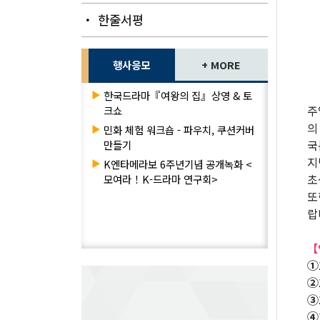
・ 한줄서평
행사응모
+ MORE
▶
한국드라마『여왕의 집』상영 & 토
주
크쇼
의
▶
민화 체험 워크숍 - 파우치, 쿠션커버
국
만들기
지
▶
K엔타메라보 6주년기념 공개녹화 <
초
모여라！K-드라마 연구회>
또
랍
【
①
②
③
④