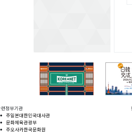
관련정부기관
주일본대한민국대사관
문화체육관광부
주오사카한국문화원