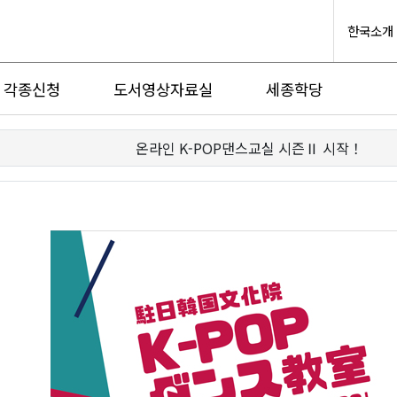
한국소개
각종신청
도서영상자료실
세종학당
온라인 K-POP댄스교실 시즌Ⅱ 시작！