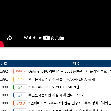
번호
제목
1892
Online K-POP콘테스트 2021동일본대회 온라인 투표 
1891
한국문화원의 강추 유튜버～AKANE편① 공개
1890
KOREAN LIFE STYLE DESIGN전
1889
​​​​​​​주일한국문화원 시설 재개 안내(6/1～)
1888
K엔타메라보～후루야의 한류 연구소 - 주목 영화「나랏
1887
KOREA CENTER공동기획 한국우수문화소개전 사업자 