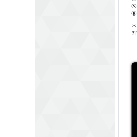
⑤
⑥
＊
최