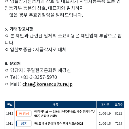
ㅇ 입찰참가신청서의 상호 및 대표자가 사업자등록증 또는 법
인등기부 등본의 상호, 대표자와 일치하지
않은 경우 무효입찰임을 알려드립니다.
5. 기타 참고사항
ㅇ 본 제안과 관련된 일체의 소요비용은 제안업체 부담으로 합
니다.
ㅇ 입찰보증금 : 지급각서로 대체
6. 문의처
ㅇ 담당자 : 주일한국문화원 채경신
ㅇ Tel : +81-3-3357-5970
ㅇ Mail :
chae@koreanculture.jp
번호
제목
게시일
조회수
K엔타메라보 ～ 일본인 K-POP 솔로 가수 유키카(YU
1912
21-07-19
8212
KIKA) 온라인 인터뷰
1911
한반도 유래 문화재 규슈 국제 워크숍2021
21-07-15
7295