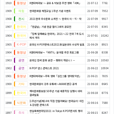
1910
K엔타메라보 ～ 공유 & 박보검 주연 영화「서복」
21-07-12
7761
1909
한국문화원 체험교실 1주년 기념 이벤트
21-07-09
7952
1908
2021한국 우수문화 소개전 ～ 한국의 미・식・락
21-07-09
9917
1907
「한글날」기념 한글 캘리그래피 공모전
21-07-05
8345
「함께 말해봐요 한국어」2021～22 전국 7개 도시
1906
21-07-01
10242
에서 개최
1905
온라인 K-POP콘테스트2021동일본대회 수상자 발표
21-06-29
8915
1904
K엔타메라보～「KNTV」분야별 추천 프로그램
21-06-28
8338
1903
온라인 한국 문화 공연 －평화의 하모니Ⅰ－
21-06-23
10563
1902
K-POP 댄스 콘테스트 2021
21-06-22
10934
1901
K엔타메라보～주목 영화「삼진그룹 영어토익반」
21-06-21
7835
1900
한국문화원의 강추 유튜버～AKANE편② 공개
21-06-18
8645
해외문화홍보원 50주년 기념 세종학당 삼행시 대회
1899
21-06-18
8776
결과발표
[1주년기념]제14회 직접 만들어봐요! 한국요리! 사진
1898
21-06-16
7580
＆감상문 콘테스트
한일축제한마당2021 in Tokyo K-POP콘서트 행사
1897
21-06-15
8247