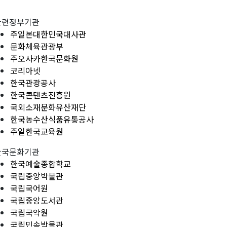
관련정부기관
주일본대한민국대사관
문화체육관광부
주오사카한국문화원
코리아넷
한국관광공사
한국콘텐츠진흥원
국외소재문화유산재단
한국농수산식품유통공사
주일한국교육원
한국문화기관
한국예술종합학교
국립중앙박물관
국립국어원
국립중앙도서관
국립국악원
국립민속박물관