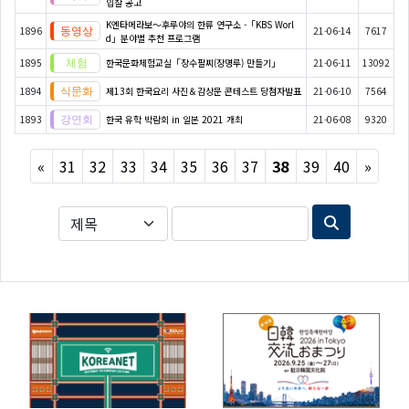
입찰 공고
K엔타메라보～후루야의 한류 연구소 -「KBS Worl
1896
21-06-14
7617
d」분야별 추천 프로그램
1895
한국문화체험교실「장수팔찌(장명루) 만들기」
21-06-11
13092
1894
제13회 한국요리 사진＆감상문 콘테스트 당첨자발표
21-06-10
7564
1893
​​​​​​​한국 유학 박람회 in 일본 2021 개최
21-06-08
9320
Previous
Next
«
31
32
33
34
35
36
37
38
39
40
»