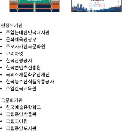
관련정부기관
주일본대한민국대사관
문화체육관광부
주오사카한국문화원
코리아넷
한국관광공사
한국콘텐츠진흥원
국외소재문화유산재단
한국농수산식품유통공사
주일한국교육원
한국문화기관
한국예술종합학교
국립중앙박물관
국립국어원
국립중앙도서관