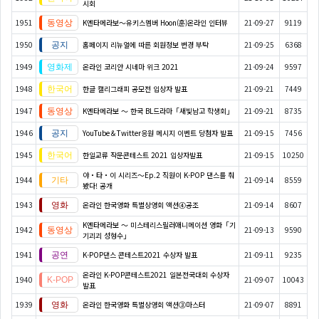
시회
1951
K엔타메라보～유키스멤버 Hoon(훈)온라인 인터뷰
21-09-27
9119
1950
홈페이지 리뉴얼에 따른 회원정보 변경 부탁
21-09-25
6368
1949
온라인 코리안 시네마 위크 2021
21-09-24
9597
1948
한글 캘리그래피 공모전 입상자 발표
21-09-21
7449
1947
K엔타메라보 ～ 한국 BL드라마「새빛남고 학생회」
21-09-21
8735
1946
YouTube＆Twitter응원 메시지 이벤트 당첨자 발표
21-09-15
7456
1945
한일교류 작문콘테스트 2021 입상자발표
21-09-15
10250
야・타・이 시리즈〜Ep.2 직원이 K-POP 댄스를 춰
1944
21-09-14
8559
봤다! 공개
1943
온라인 한국영화 특별상영회 액션④공조
21-09-14
8607
K엔타메라보 ～ 미스테리스릴러애니메이션 영화「기
1942
21-09-13
9590
기괴괴 성형수」
1941
K-POP댄스 콘테스트2021 수상자 발표
21-09-11
9235
온라인 K-POP콘테스트2021 일본전국대회 수상자
1940
21-09-07
10043
발표
1939
온라인 한국영화 특별상영회 액션③마스터
21-09-07
8891