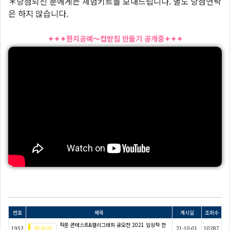
＊당첨되신 분에게는 체험키트를 보내드립니다. 별도 당첨연락
은 하지 않습니다.
✦✦✦한지공예～컵받침 만들기 공개중✦✦✦
번호
제목
게시일
조회수
작문 콘테스트&캘리그래피 공모전 2021 입상작 전
1952
21-10-01
10287