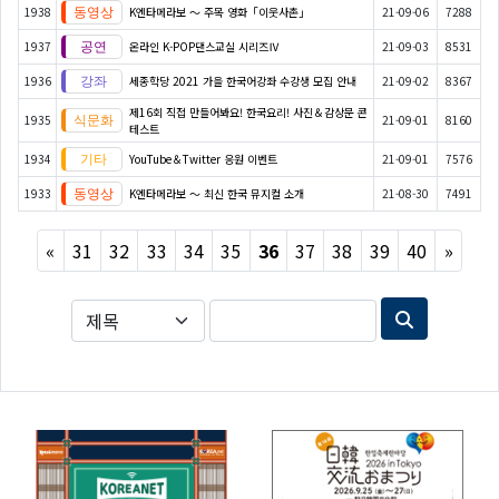
1938
K엔타메라보 ～ 주목 영화「이웃사촌」
21-09-06
7288
1937
온라인 K-POP댄스교실 시리즈Ⅳ
21-09-03
8531
1936
세종학당 2021 가을 한국어강좌 수강생 모집 안내
21-09-02
8367
제16회 직접 만들어봐요! 한국요리! 사진＆감상문 콘
1935
21-09-01
8160
테스트
1934
YouTube＆Twitter 응원 이벤트
21-09-01
7576
1933
K엔타메라보 ～ 최신 한국 뮤지컬 소개
21-08-30
7491
Previous
Next
«
31
32
33
34
35
36
37
38
39
40
»