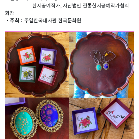
한지공예작가, 사단법인 전통한지공예작가협회
회장
・주최
：주일한국대사관 한국문화원