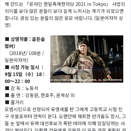
께 만드는 「온라인 한일축제한마당 2021 in Tokyo」 사업의
의미를 보다 많은 분들이 보다 깊게 느끼시는 계기가 되었으면
합니다. 관심 있는 분들의 많은 응모 바랍니다. (일본어자막 상
영)
■
상영작품 : 골든슬
럼버
）
(2018년/ 108분 /
일본어자막)
■
시청 가능 일시 ：
9월 15일（수）18：
00～22：00
■ 감 독：노동석
■ 출 연：강동원, 한효주, 윤계상 외
■ 줄거리
모범시민으로 선정되어 유명세를 탄 그에게 고등학교 시절 친
구 무열로부터 연락이 온다. 오랜만에 재회한 반가움도 잠시, 그
들 눈 앞에서 유력 대선후보가 폭탄 테러에 의해 암살당하는 사
건이 벌어진다. 당황한 건우에게 무열은 이 모든 것은 계획된 것