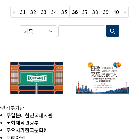
Previous
Next
«
31
32
33
34
35
36
37
38
39
40
»
관련정부기관
주일본대한민국대사관
문화체육관광부
주오사카한국문화원
코리아넷