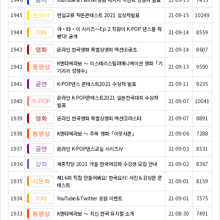
1945
한일교류 작문콘테스트 2021 입상자발표
21-09-15
10249
야・타・이 시리즈〜Ep.2 직원이 K-POP 댄스를 춰
1944
21-09-14
8559
봤다! 공개
1943
온라인 한국영화 특별상영회 액션④공조
21-09-14
8607
K엔타메라보 ～ 미스테리스릴러애니메이션 영화「기
1942
21-09-13
9590
기괴괴 성형수」
1941
K-POP댄스 콘테스트2021 수상자 발표
21-09-11
9235
온라인 K-POP콘테스트2021 일본전국대회 수상자
1940
21-09-07
10041
발표
1939
온라인 한국영화 특별상영회 액션③마스터
21-09-07
8891
1938
K엔타메라보 ～ 주목 영화「이웃사촌」
21-09-06
7288
1937
온라인 K-POP댄스교실 시리즈Ⅳ
21-09-03
8531
1936
세종학당 2021 가을 한국어강좌 수강생 모집 안내
21-09-02
8367
제16회 직접 만들어봐요! 한국요리! 사진＆감상문 콘
1935
21-09-01
8159
테스트
1934
YouTube＆Twitter 응원 이벤트
21-09-01
7575
1933
K엔타메라보 ～ 최신 한국 뮤지컬 소개
21-08-30
7491