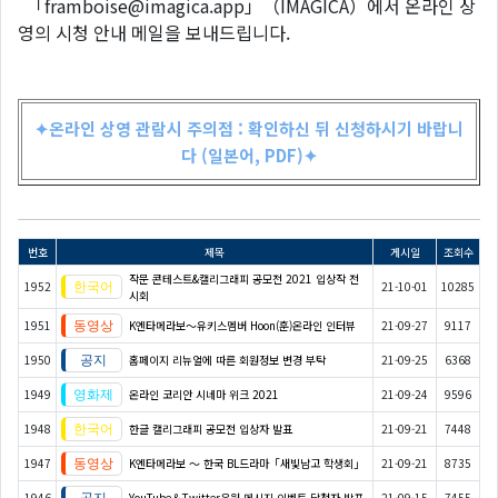
「framboise@imagica.app」（IMAGICA）에서 온라인 상
영의 시청 안내 메일을 보내드립니다.
✦온라인 상영 관람시 주의점 : 확인하신 뒤 신청하시기 바랍니
다 (일본어, PDF)✦
번호
제목
게시일
조회수
작문 콘테스트&캘리그래피 공모전 2021 입상작 전
1952
21-10-01
10285
시회
1951
K엔타메라보～유키스멤버 Hoon(훈)온라인 인터뷰
21-09-27
9117
1950
홈페이지 리뉴얼에 따른 회원정보 변경 부탁
21-09-25
6368
1949
온라인 코리안 시네마 위크 2021
21-09-24
9596
1948
한글 캘리그래피 공모전 입상자 발표
21-09-21
7448
1947
K엔타메라보 ～ 한국 BL드라마「새빛남고 학생회」
21-09-21
8735
1946
YouTube＆Twitter응원 메시지 이벤트 당첨자 발표
21-09-15
7455