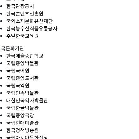
한국관광공사
한국콘텐츠진흥원
국외소재문화유산재단
한국농수산식품유통공사
주일한국교육원
한국문화기관
한국예술종합학교
국립중앙박물관
국립국어원
국립중앙도서관
국립국악원
국립민속박물관
대한민국역사박물관
국립한글박물관
국립중앙극장
국립현대미술관
한국정책방송원
국립아시아문화전당