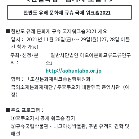
한반도 유래 문화재 규슈 국제 워크숍2021
■
한반도 유래 문화재 규슈 국제워크숍2021 개요
일시： 2021년 11월 26일(금) ～ 29일(월) (27, 28일 이틀
간 참가 가능)
주최･신청･문
「일반사단법인 아오이문화교류교류연구
의：
소」
http://aobunlabo.or.jp
협력：「조선문화재워크숍실행위원회」
국외소재문화재재단 / 주후쿠오카 대한민국 총영사관（예
정）
■
주요 프로그램：
①후쿠오카시 공개 워크숍 참가
②규슈국립박물관・나고야성박물관, 주변 유적지 견학 및
해설