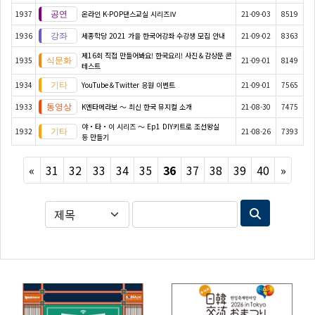
1937
온라인 K-POP댄스교실 시리즈Ⅳ
21-09-03
8519
1936
세종학당 2021 가을 한국어강좌 수강생 모집 안내
21-09-02
8363
제16회 직접 만들어봐요! 한국요리! 사진＆감상문 콘
1935
21-09-01
8149
테스트
1934
YouTube＆Twitter 응원 이벤트
21-09-01
7565
1933
K엔타메라보 ～ 최신 한국 뮤지컬 소개
21-08-30
7475
야・타・이 시리즈 〜 Ep1 DIY키트로 조선왕실
1932
21-08-26
7393
등 만들기
Previous
Next
«
31
32
33
34
35
36
37
38
39
40
»