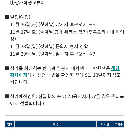
③참가학생교류회
■
일정(예정)
11월 26일(금) (첫째날) 참가자 후쿠오카 도착
11월 27일(토) (둘째날)공개 워크숍 참가(후쿠오카시내 회의
장)
11월 28일(일) (셋째날) 문화재 현지 견학
11월 29일(월) (넷째날) 참가자 후쿠오카 출발
■
참가를 희망하는 한국과 일본의 대학생・대학원생은
해당
홈페이지
에서 신청 방법을 확인한 후에 9월 30일까지 응모
바랍니다.
■
참가예정인원: 한일학생 총 20명(응시자가 많을 경우 주최측
에서 선별합니다.)
번호
제목
게시일
조회수