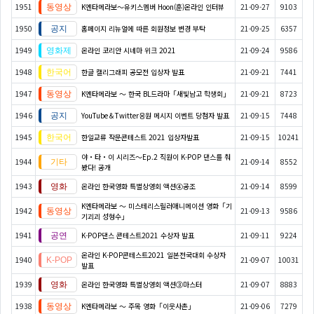
1951
K엔타메라보～유키스멤버 Hoon(훈)온라인 인터뷰
21-09-27
9103
1950
홈페이지 리뉴얼에 따른 회원정보 변경 부탁
21-09-25
6357
1949
온라인 코리안 시네마 위크 2021
21-09-24
9586
1948
한글 캘리그래피 공모전 입상자 발표
21-09-21
7441
1947
K엔타메라보 ～ 한국 BL드라마「새빛남고 학생회」
21-09-21
8723
1946
YouTube＆Twitter응원 메시지 이벤트 당첨자 발표
21-09-15
7448
1945
한일교류 작문콘테스트 2021 입상자발표
21-09-15
10241
야・타・이 시리즈〜Ep.2 직원이 K-POP 댄스를 춰
1944
21-09-14
8552
봤다! 공개
1943
온라인 한국영화 특별상영회 액션④공조
21-09-14
8599
K엔타메라보 ～ 미스테리스릴러애니메이션 영화「기
1942
21-09-13
9586
기괴괴 성형수」
1941
K-POP댄스 콘테스트2021 수상자 발표
21-09-11
9224
온라인 K-POP콘테스트2021 일본전국대회 수상자
1940
21-09-07
10031
발표
1939
온라인 한국영화 특별상영회 액션③마스터
21-09-07
8883
1938
K엔타메라보 ～ 주목 영화「이웃사촌」
21-09-06
7279