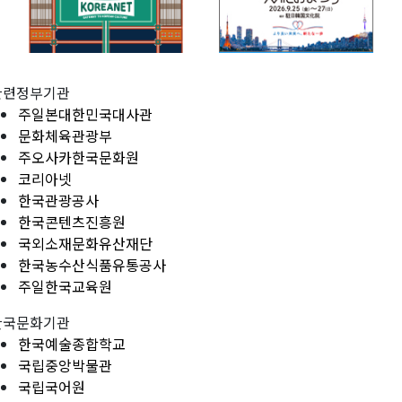
관련정부기관
주일본대한민국대사관
문화체육관광부
주오사카한국문화원
코리아넷
한국관광공사
한국콘텐츠진흥원
국외소재문화유산재단
한국농수산식품유통공사
주일한국교육원
한국문화기관
한국예술종합학교
국립중앙박물관
국립국어원