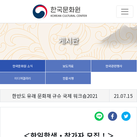
게시판
한국문화원 소식
보도자료
한국관련행사
미디어갤러리
한줄서평
한반도 유래 문화재 규슈 국제 워크숍2021
21.07.15
＜한일학생・참가자 모집！＞