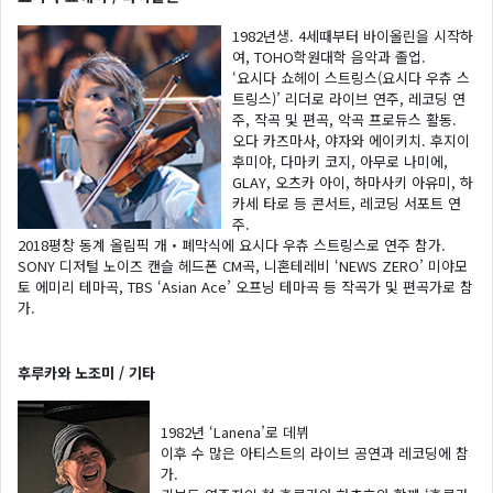
1982년생. 4세때부터 바이올린을 시작하
여, TOHO학원대학 음악과 졸업.
‘요시다 쇼헤이 스트링스(요시다 우츄 스
트링스)’ 리더로 라이브 연주, 레코딩 연
주, 작곡 및 편곡, 악곡 프로듀스 활동.
오다 카즈마사, 야자와 에이키치. 후지이
후미야, 다마키 코지, 아무로 나미에,
GLAY, 오츠카 아이, 하마사키 아유미, 하
카세 타로 등 콘서트, 레코딩 서포트 연
주.
2018평창 동계 올림픽 개・폐막식에 요시다 우츄 스트링스로 연주 참가.
SONY 디저털 노이즈 캔슬 헤드폰 CM곡, 니혼테레비 ‘NEWS ZERO’ 미야모
토 에미리 테마곡, TBS ‘Asian Ace’ 오프닝 테마곡 등 작곡가 및 편곡가로 참
가.
후루카와 노조미 / 기타
1982년 ‘Lanena’로 데뷔
이후 수 많은 아티스트의 라이브 공연과 레코딩에 참
가.