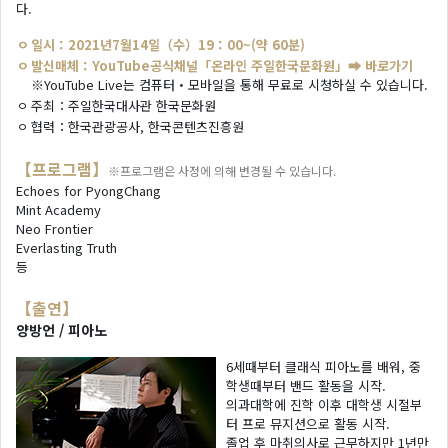
다.
ㅇ
일시：2021년7월14일（수）19：00~(약 60분)
ㅇ
발신매체：YouTube공식채널「온라인 주일한국문화원」
➡ 바로가기
※YouTube Live는 컴퓨터・모바일을 통해 무료로 시청하실 수 있습니다.
ㅇ
주최：주일한국대사관 한국문화원
ㅇ
협력：한국관광공사, 한국콘텐츠진흥원
【프로그램】
※프로그램은 사정에 의해 변경될 수 있습니다.
Echoes for PyongChang
Mint Academy
Neo Frontier
Everlasting Truth
등
【출연】
양방언 / 피아노
6세때부터 클래식 피아노를 배워, 중
학생때부터 밴드 활동을 시작.
의과대학에 진학 이후 대학생 시절부
터 프로 뮤지션으로 활동 시작.
졸업 후 마취의사로 근무하지만 1년만