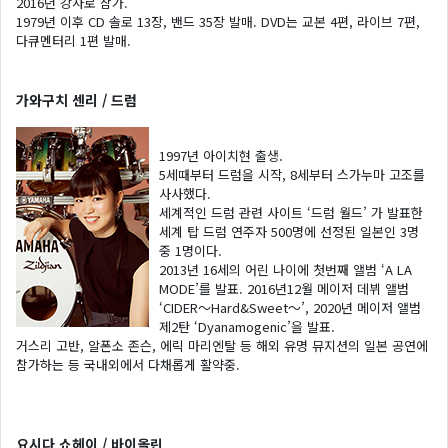
2016년 강사로 참가.
1979년 이후 CD 솔로 13장, 밴드 35장 발매. DVD는 교본 4편, 라이브 7편,
다큐멘터리 1편 발매.
가와구치 센리 / 드럼
1997년 아이치현 출생.
5세때부터 드럼을 시작, 8세부터 스가누마 고조를
사사했다.
세계적인 드럼 관련 사이트 ‘드럼 월드’ 가 발표한
세계 탑 드럼 연주자 500명에 선정된 일본인 3명
중 1명이다.
2013년 16세의 어린 나이에 첫번째 앨범 ‘A LA
MODE’를 발표. 2016년12월 메이저 데뷔 앨범
‘CIDER～Hard&Sweet～’, 2020년 메이저 앨범
제2탄 ‘Dyanamogenic’을 발표.
거스리 고반, 알폰소 존슨, 에릭 마리엔탈 등 해외 유명 뮤지션의 일본 공연에
참가하는 등 국내외에서 다채롭게 활약중.
요시다 쇼헤이 / 바이올린