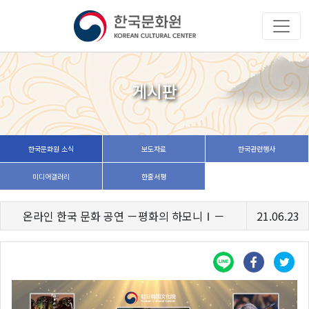
게시판
한국문화원 소식
보도자료
한국관련행사
미디어갤러리
한줄서평
온라인 한국 문화 공연 －평화의 하모니Ⅰ－
21.06.23