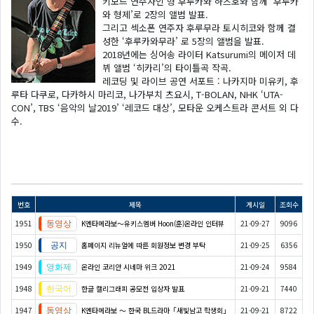
키보드 연주자인 형 후루카와 하츠호와 함께 ‘후루카
와 형제’로 2장의 앨범 발표.
그리고 섹소폰 연주자 후루무라 토시히코와 함께 결
성한 ‘후루카와무라’ 로 5장의 앨범을 발표.
2018년에는 싱어송 라이터 Katsurumi의 메이저 데
뷔 앨범 ‘히카리’의 타이틀곡 작곡.
레코딩 및 라이브 공연 서포트 : 나카지마 미유키, 후
루타 다쿠로, 다카하시 마리코, 나가부치 츠요시, T-BOLAN, NHK ‘UTA-
CON’, TBS ‘음악의 날2019’ ‘레코드 대상’, 모타운 오케스트라 콘서트 외 다
수.
번호
제목
게시일
조회수
1951
K엔타메라보～유키스멤버 Hoon(훈)온라인 인터뷰
21-09-27
9096
1950
홈페이지 리뉴얼에 따른 회원정보 변경 부탁
21-09-25
6356
1949
온라인 코리안 시네마 위크 2021
21-09-24
9584
1948
한글 캘리그래피 공모전 입상자 발표
21-09-21
7440
1947
K엔타메라보 ～ 한국 BL드라마「새빛남고 학생회」
21-09-21
8722