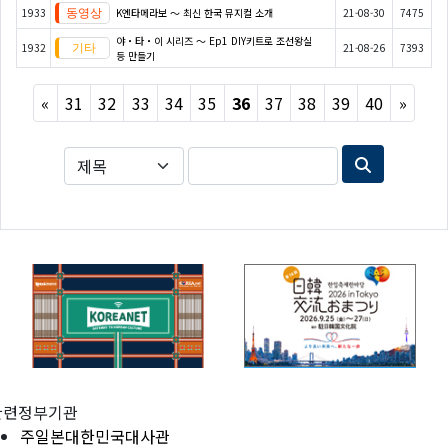
1933
K엔타메라보 ～ 최신 한국 뮤지컬 소개
21-08-30
7475
야・타・이 시리즈 〜 Ep1 DIY키트로 조선왕실
1932
21-08-26
7393
등 만들기
Previous
Next
«
31
32
33
34
35
36
37
38
39
40
»
관련정부기관
주일본대한민국대사관