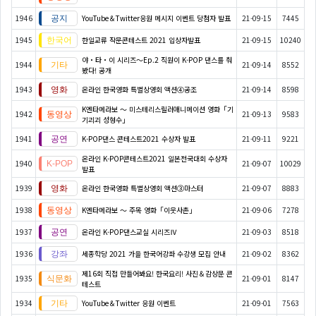
1946
YouTube＆Twitter응원 메시지 이벤트 당첨자 발표
21-09-15
7445
1945
한일교류 작문콘테스트 2021 입상자발표
21-09-15
10240
야・타・이 시리즈〜Ep.2 직원이 K-POP 댄스를 춰
1944
21-09-14
8552
봤다! 공개
1943
온라인 한국영화 특별상영회 액션④공조
21-09-14
8598
K엔타메라보 ～ 미스테리스릴러애니메이션 영화「기
1942
21-09-13
9583
기괴괴 성형수」
1941
K-POP댄스 콘테스트2021 수상자 발표
21-09-11
9221
온라인 K-POP콘테스트2021 일본전국대회 수상자
1940
21-09-07
10029
발표
1939
온라인 한국영화 특별상영회 액션③마스터
21-09-07
8883
1938
K엔타메라보 ～ 주목 영화「이웃사촌」
21-09-06
7278
1937
온라인 K-POP댄스교실 시리즈Ⅳ
21-09-03
8518
1936
세종학당 2021 가을 한국어강좌 수강생 모집 안내
21-09-02
8362
제16회 직접 만들어봐요! 한국요리! 사진＆감상문 콘
1935
21-09-01
8147
테스트
1934
YouTube＆Twitter 응원 이벤트
21-09-01
7563