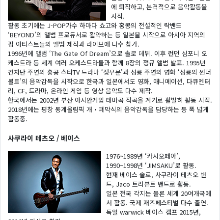
에 퇴직하고, 본격적으로 음악활동을
시작.
활동 초기에는 J-POP가수 하마다 쇼고와 홍콩의 전설적인 락밴드
‘BEYOND’의 앨범 프로듀서로 활약하는 등 일본을 시작으로 아시아 지역의
팝 아티스트들의 앨범 제작과 라이브에 다수 참가.
1996년에 앨범 ‘The Gate Of Dream’으로 솔로 데뷔. 이후 런던 심포니 오
케스트라 등 세계 여러 오케스트라들과 함께 8장의 정규 앨범 발표. 1995년
견자단 주연의 홍콩 스타TV 드라마 ‘정무문’과 성룡 주연의 영화 ‘성룡의 썬더
볼트’의 음악감독을 시작으로 한국과 일본에서도 영화, 애니메이션, 다큐멘터
리, CF, 드라마, 온라인 게임 등 영상 음악도 다수 제작.
한국에서는 2002년 부산 아시안게임 테마곡 작곡을 계기로 활발히 활동 시작.
2018년에는 평창 동계올림픽 개・폐막식의 음악감독을 담당하는 등 폭 넓게
활동중.
사쿠라이 테츠오 / 베이스
1976~1989년 ‘카시오페아’,
1990~1998년 ‘JIMSAKU’로 활동.
현재 베이스 솔로, 사쿠라이 테츠오 밴
드, Jaco 트리뷰트 밴드로 활동.
일본 전국 각지는 물론 세계 20여개국에
서 활동. 국제 재즈페스티벌 다수 출연.
독일 warwick 베이스 캠프 2015년,