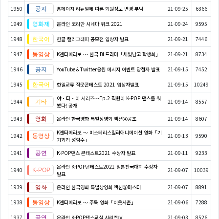
1950
홈페이지 리뉴얼에 따른 회원정보 변경 부탁
21-09-25
6366
1949
온라인 코리안 시네마 위크 2021
21-09-24
9595
1948
한글 캘리그래피 공모전 입상자 발표
21-09-21
7446
1947
K엔타메라보 ～ 한국 BL드라마「새빛남고 학생회」
21-09-21
8734
1946
YouTube＆Twitter응원 메시지 이벤트 당첨자 발표
21-09-15
7452
1945
한일교류 작문콘테스트 2021 입상자발표
21-09-15
10249
야・타・이 시리즈〜Ep.2 직원이 K-POP 댄스를 춰
1944
21-09-14
8557
봤다! 공개
1943
온라인 한국영화 특별상영회 액션④공조
21-09-14
8607
K엔타메라보 ～ 미스테리스릴러애니메이션 영화「기
1942
21-09-13
9590
기괴괴 성형수」
1941
K-POP댄스 콘테스트2021 수상자 발표
21-09-11
9233
온라인 K-POP콘테스트2021 일본전국대회 수상자
1940
21-09-07
10039
발표
1939
온라인 한국영화 특별상영회 액션③마스터
21-09-07
8891
1938
K엔타메라보 ～ 주목 영화「이웃사촌」
21-09-06
7288
1937
온라인 K-POP댄스교실 시리즈Ⅳ
21-09-03
8526