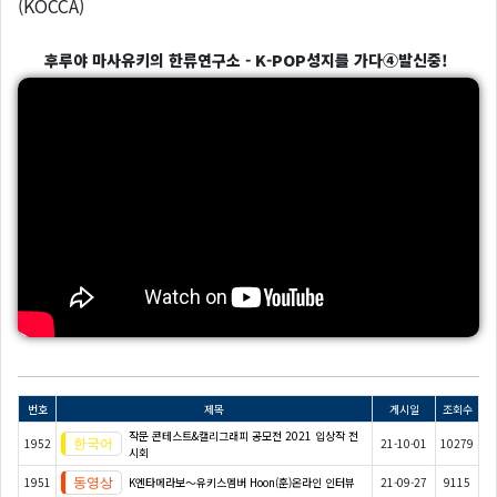
(KOCCA)
후루야 마사유키의 한류연구소 - K-POP성지를 가다④발신중!
번호
제목
게시일
조회수
작문 콘테스트&캘리그래피 공모전 2021 입상작 전
1952
21-10-01
10279
시회
1951
K엔타메라보～유키스멤버 Hoon(훈)온라인 인터뷰
21-09-27
9115