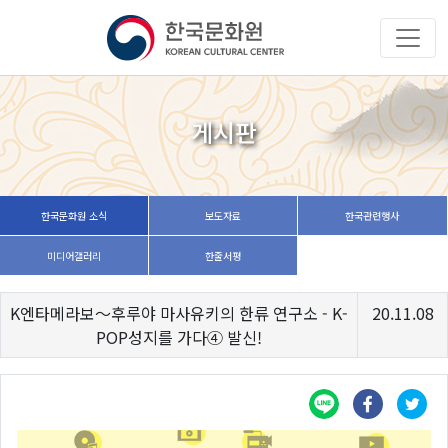
게시판
한국문화원 소식
보도자료
한국관련행사
미디어갤러리
한줄서평
K엔타메라보～후루야 마사유키의 한류 연구소 - K-
20.11.08
POP성지를 가다④ 발신!