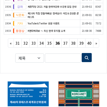
1936
세종학당 2021 가을 한국어강좌 수강생 모집 안내
21-09-02
8367
제16회 직접 만들어봐요! 한국요리! 사진＆감상문 콘
1935
21-09-01
8159
테스트
1934
YouTube＆Twitter 응원 이벤트
21-09-01
7572
1933
K엔타메라보 ～ 최신 한국 뮤지컬 소개
21-08-30
7488
Previous
Next
«
31
32
33
34
35
36
37
38
39
40
»