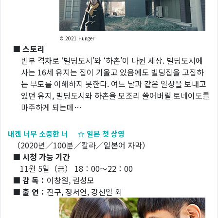
© 2021 Hunger
■ 스토리
빈부 격차로 ‘빌딩도시’와 ‘하촌’이 나뉜 세상. 빌딩도시에
사는 16세 유지는 집이 기울고 있음에도 빌딩집을 고집하
는 부모를 이해하지 못한다. 여느 날과 같은 일상을 보내고
있던 유지, 빌딩도시와 하촌을 모조리 쓸어버릴 토네이도를
마주하게 되는데…
내겐 너무 소중한 너 ☆ 일본 첫 상영
（2020년／100분／칼라／일본어 자막）
■ 시청 가능 기간
11월 5일（금） 18：00～22：00
■ 감 독：
이창원, 권성모
■ 출 연：
진구, 정서연, 강신일 외