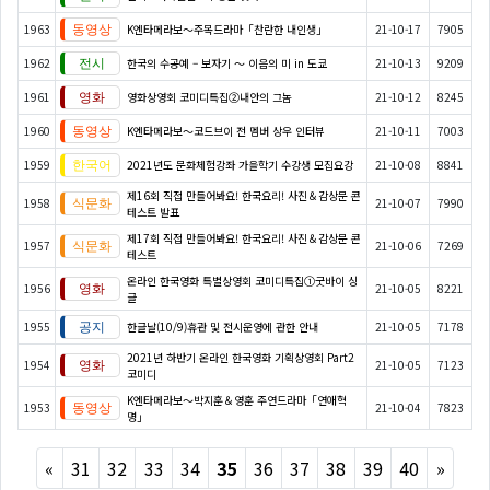
1963
K엔타메라보～주목드라마「찬란한 내인생」
21-10-17
7905
1962
한국의 수공예 – 보자기 ～ 이음의 미 in 도쿄
21-10-13
9209
1961
영화상영회 코미디특집②내안의 그놈
21-10-12
8245
1960
K엔타메라보～코드브이 전 멤버 상우 인터뷰
21-10-11
7003
1959
2021년도 문화체험강좌 가을학기 수강생 모집요강
21-10-08
8841
제16회 직접 만들어봐요! 한국요리! 사진＆감상문 콘
1958
21-10-07
7990
테스트 발표
제17회 직접 만들어봐요! 한국요리! 사진＆감상문 콘
1957
21-10-06
7269
테스트
온라인 한국영화 특별상영회 코미디특집①굿바이 싱
1956
21-10-05
8221
글
1955
한글날(10/9)휴관 및 전시운영에 관한 안내
21-10-05
7178
2021년 하반기 온라인 한국영화 기획상영회 Part2
1954
21-10-05
7123
코미디
K엔타메라보～박지훈＆영훈 주연드라마「연애혁
1953
21-10-04
7823
명」
Previous
Next
«
31
32
33
34
35
36
37
38
39
40
»