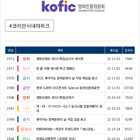
#코리안시네마위크
번호
제목
게시일
조회수
1972
영화상영회 코미디특집④미쓰 와이프
21-11-02
7649
1971
한 줄 서평 게시판 투고 캠페인
21-11-01
6464
1970
2021 찾아가는 한국문화의 날 사업 재입찰 공고
21-11-01
5956
1969
한국 드라마 OST콘서트 Special 온라인문화공연
21-11-01
10718
1968
영화상영회 코미디특집③럭키
21-10-26
7926
야・타・이 시리즈〜Ep.3 달고나를 만들어봤다! 공
1967
21-10-25
7804
개
1966
찾아가는 한국문화의 날 사업 입찰 공고
21-10-25
6269
1965
K엔타메라보～차은우 주연드라마「여신강림」
21-10-24
8551
1964
한국도서특별전 <우정을 잇다>
21-10-21
11067