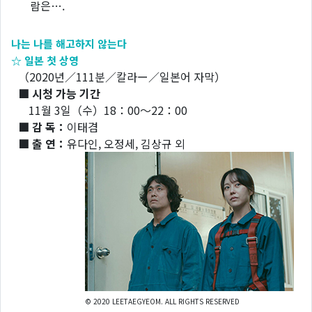
람은….
나는 나를 해고하지 않는다
☆ 일본 첫 상영
（2020년／111분／칼라ー／일본어 자막）
■ 시청 가능 기간
11월 3일（수）18：00～22：00
■ 감 독：
이태겸
■ 출 연：
유다인, 오정세, 김상규 외
© 2020 LEETAEGYEOM. ALL RIGHTS RESERVED