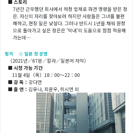
■ 스토리
7년간 근무했던 회사에서 하청 업체로 파견 명령을 받은 정
은. 자신의 자리를 찾아보려 하지만 사람들은 그녀를 불편
해하고, 현장 일은 낯설다. 그러나 반드시 1년을 채워 원청
으로 돌아가고 싶은 정은은 ‘막내’의 도움으로 점점 적응해
가는데…
헝거 ☆ 일본 첫 상영
（2021년／67분／칼라／일본어 자막）
■ 시청 가능 기간
11월 4일（목）18：00～22：00
■ 감 독：
강다연
■ 출 연：
김유나, 최윤우, 히시연 외