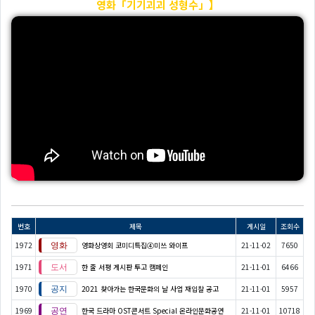
영화「기기괴괴 성형수」】
번호
제목
게시일
조회수
1972
영화상영회 코미디특집④미쓰 와이프
21-11-02
7650
1971
한 줄 서평 게시판 투고 캠페인
21-11-01
6466
1970
2021 찾아가는 한국문화의 날 사업 재입찰 공고
21-11-01
5957
1969
한국 드라마 OST콘서트 Special 온라인문화공연
21-11-01
10718