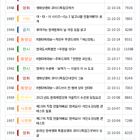
1968
영화상영회 코미디특집③럭키
21-10-26
7926
야・타・이 시리즈〜Ep.3 달고나를 만들어봤다! 공
1967
21-10-25
7805
개
1966
찾아가는 한국문화의 날 사업 입찰 공고
21-10-25
6269
1965
K엔타메라보～차은우 주연드라마「여신강림」
21-10-24
8551
1964
한국도서특별전 <우정을 잇다>
21-10-21
11068
1963
K엔타메라보～주목드라마「찬란한 내인생」
21-10-17
7905
1962
한국의 수공예 – 보자기 ～ 이음의 미 in 도쿄
21-10-13
9210
1961
영화상영회 코미디특집②내안의 그놈
21-10-12
8246
1960
K엔타메라보～코드브이 전 멤버 상우 인터뷰
21-10-11
7003
1959
2021년도 문화체험강좌 가을학기 수강생 모집요강
21-10-08
8841
제16회 직접 만들어봐요! 한국요리! 사진＆감상문 콘
1958
21-10-07
7991
테스트 발표
제17회 직접 만들어봐요! 한국요리! 사진＆감상문 콘
1957
21-10-06
7269
테스트
온라인 한국영화 특별상영회 코미디특집①굿바이 싱
1956
21-10-05
8225
글