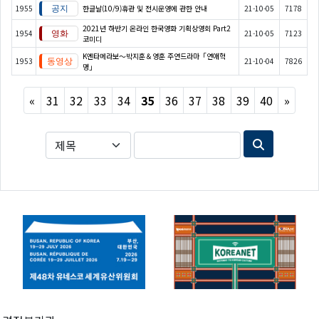
1955
한글날(10/9)휴관 및 전시운영에 관한 안내
21-10-05
7178
2021년 하반기 온라인 한국영화 기획상영회 Part2
1954
21-10-05
7123
코미디
K엔타메라보～박지훈＆영훈 주연드라마「연애혁
1953
21-10-04
7826
명」
Previous
Next
«
31
32
33
34
35
36
37
38
39
40
»