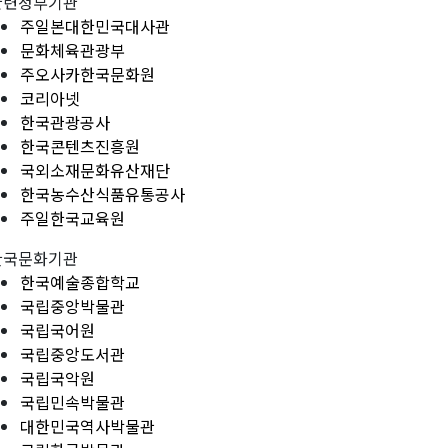
관련정부기관
주일본대한민국대사관
문화체육관광부
주오사카한국문화원
코리아넷
한국관광공사
한국콘텐츠진흥원
국외소재문화유산재단
한국농수산식품유통공사
주일한국교육원
한국문화기관
한국예술종합학교
국립중앙박물관
국립국어원
국립중앙도서관
국립국악원
국립민속박물관
대한민국역사박물관