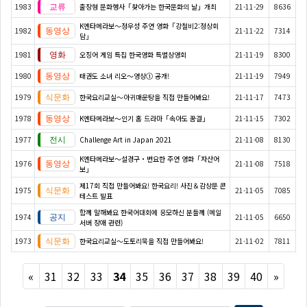
1983
출장형 문화행사「찾아가는 한국문화의 날」개최
21-11-29
8636
K엔타메라보～정우성 주연 영화「강철비2:정상회
1982
21-11-22
7314
담」
1981
오징어 게임 특집 한국영화 특별상영회
21-11-19
8300
1980
태권도 소녀 리오～영상① 공개!
21-11-19
7949
1979
한국요리교실〜아귀매운탕을 직접 만들어봐요!
21-11-17
7473
1978
K엔타메라보～인기 홈 드라마「속아도 꿈결」
21-11-15
7302
1977
Challenge Art in Japan 2021
21-11-08
8130
K엔타메라보～설경구・변요한 주연 영화「자산어
1976
21-11-08
7518
보」
제17회 직접 만들어봐요! 한국요리! 사진＆감상문 콘
1975
21-11-05
7085
테스트 발표
함께 말해봐요 한국어대회에 응모하신 분들께 (메일
1974
21-11-05
6650
서버 장애 관련)
1973
한국요리교실〜도토리묵을 직접 만들어봐요!
21-11-02
7811
Previous
Next
«
31
32
33
34
35
36
37
38
39
40
»