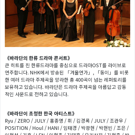
《바라단의 한류 드라마 콘서트》
큰 히트를 친 한류드라마를 중심으로 드라마OST를 라이브로
연주합니다. NHK에서 방송된 「겨울연가」, 「동이」를 비롯
한 여러 드라마 주제곡을 망라한 총 400곡이 넘는 레퍼토리를
보유하고 있습니다. 바라단은 드라마 주제곡을 아름답고 감동
적인 사운드로 전하고 있습니다.
《바라단이 초청한 한국 아티스트》
Ryu / ZERO / JULY / 홍종명 / 휘 / 김경록 / JULY / 조관우 /
POSITION / Houl / HANI / 임태경 / 박광현 / 박현빈 / 조은 /
이현섭 / 기후 / LEN / 임형주 / 김태훈 / 유리상자 / 김현중 / 박