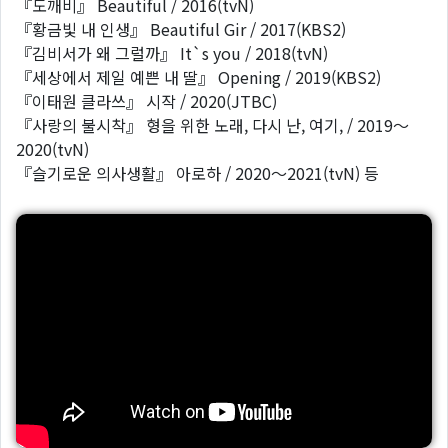
『도깨비』 Beautiful / 2016(tvN)
『황금빛 내 인생』 Beautiful Gir / 2017(KBS2)
『김비서가 왜 그럴까』 It`s you / 2018(tvN)
『세상에서 제일 예쁜 내 딸』 Opening / 2019(KBS2)
『이태원 클라쓰』 시작 / 2020(JTBC)
『사랑의 불시착』 형을 위한 노래, 다시 난, 여기, / 2019～
2020(tvN)
『슬기로운 의사생활』 아로하 / 2020～2021(tvN) 등