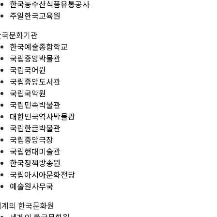
한국농수산식품유통공사
주일한국교육원
한국문화기관
한국예술종합학교
국립중앙박물관
국립국어원
국립중앙도서관
국립국악원
국립민속박물관
대한민국역사박물관
국립한글박물관
국립중앙극장
국립현대미술관
한국정책방송원
국립아시아문화전당
예술원사무국
세계의 한국문화원
세계의 한국문화원