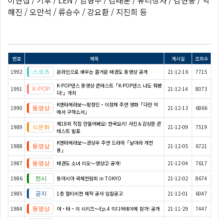
해진 / 오만석 / 류승수 / 강요환 / 지진희 등
번호
제목
게시일
조회수
1992
온라인으로 배우는 즐거운 태권도 동영상 공개
21-12-16
7715
K-POP댄스 동영상 콘테스트「K-POP댄스 나도 춰봤
1991
21-12-14
8073
다!」개최
K엔타메라보～황정민・이정재 주연 영화「다만 악
1990
21-12-13
6866
에서 구하소서」
제18회 직접 만들어봐요! 한국요리! 사진＆감상문 콘
1989
21-12-09
7519
테스트 발표
K엔타메라보～권상우 주연 드라마「날아라 개천
1988
21-12-05
6721
용」
1987
태권도 소녀 리오～영상② 공개!
21-12-04
7617
1986
동아시아 국제전람회 in TOKYO
21-12-02
8674
1985
1층 멀티비젼 제작 공사 입찰공고
21-12-01
6047
1984
야・타・이 시리즈〜Ep.4 미디어데이에 참가! 공개
21-11-29
7447