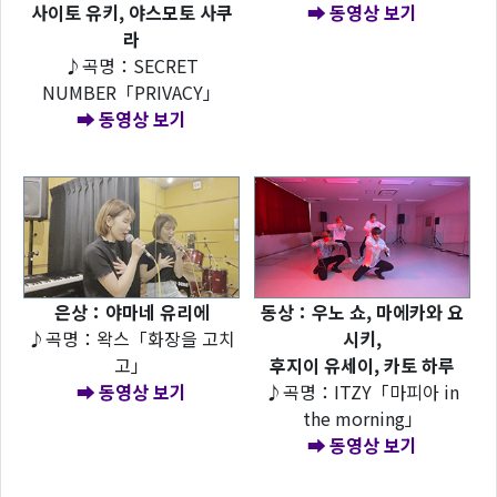
사이토 유키, 야스모토 사쿠
➡ 동영상 보기
라
♪곡명：SECRET
NUMBER「PRIVACY」
➡ 동영상 보기
은상：야마네 유리에
동상：우노 쇼, 마에카와 요
♪곡명：왁스「화장을 고치
시키,
고」
후지이 유세이, 카토 하루
➡ 동영상 보기
♪곡명：ITZY「마피아 in
the morning」
➡ 동영상 보기