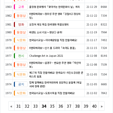
1983
출장형 문화행사「찾아가는 한국문화의 날」개최
21-11-29
8664
K엔타메라보～정우성 주연 영화「강철비2:정상회
1982
21-11-22
7334
담」
1981
오징어 게임 특집 한국영화 특별상영회
21-11-19
8322
1980
태권도 소녀 리오～영상① 공개!
21-11-19
7964
1979
한국요리교실〜아귀매운탕을 직접 만들어봐요!
21-11-17
7492
1978
K엔타메라보～인기 홈 드라마「속아도 꿈결」
21-11-15
7324
1977
Challenge Art in Japan 2021
21-11-08
8146
K엔타메라보～설경구・변요한 주연 영화「자산어
1976
21-11-08
7539
보」
제17회 직접 만들어봐요! 한국요리! 사진＆감상문 콘
1975
21-11-05
7104
테스트 발표
함께 말해봐요 한국어대회에 응모하신 분들께 (메일
1974
21-11-05
6665
서버 장애 관련)
1973
한국요리교실〜도토리묵을 직접 만들어봐요!
21-11-02
7842
Previous
Next
«
31
32
33
34
35
36
37
38
39
40
»