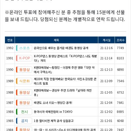
※온라인 투표에 참여해주신 분 중 추첨을 통해 15분에게 선물
을 보내 드립니다. 당첨되신 분께는 개별적으로 연락 드립니다.
번호
제목
게시일
조회수
1992
온라인으로 배우는 즐거운 태권도 동영상 공개
21-12-16
7749
K-POP댄스 동영상 콘테스트「K-POP댄스 나도 춰봤
1991
21-12-14
8103
다!」개최
K엔타메라보～황정민・이정재 주연 영화「다만 악
1990
21-12-13
6890
에서 구하소서」
제18회 직접 만들어봐요! 한국요리! 사진＆감상문 콘
1989
21-12-09
7546
테스트 발표
K엔타메라보～권상우 주연 드라마「날아라 개천
1988
21-12-05
6752
용」
1987
태권도 소녀 리오～영상② 공개!
21-12-04
7641
1986
동아시아 국제전람회 in TOKYO
21-12-02
8695
1985
1층 멀티비젼 제작 공사 입찰공고
21-12-01
6060
1984
야・타・이 시리즈〜Ep.4 미디어데이에 참가! 공개
21-11-29
7467