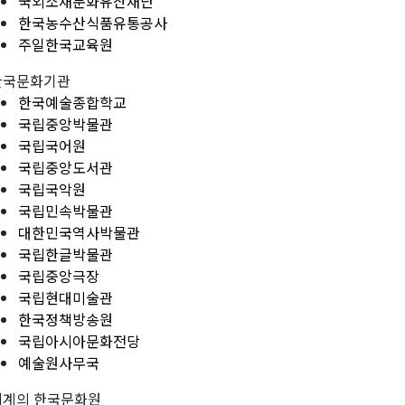
국외소재문화유산재단
한국농수산식품유통공사
주일한국교육원
한국문화기관
한국예술종합학교
국립중앙박물관
국립국어원
국립중앙도서관
국립국악원
국립민속박물관
대한민국역사박물관
국립한글박물관
국립중앙극장
국립현대미술관
한국정책방송원
국립아시아문화전당
예술원사무국
세계의 한국문화원