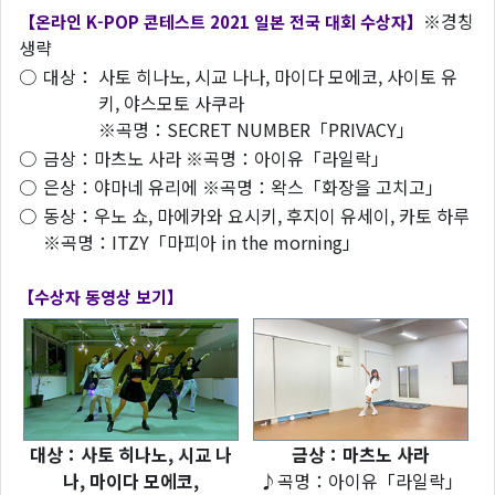
※경칭
【온라인 K-POP 콘테스트 2021 일본 전국 대회 수상자】
생략
○
대상：
사토 히나노, 시교 나나, 마이다 모에코, 사이토 유
키, 야스모토 사쿠라
※곡명：SECRET NUMBER「PRIVACY」
○
금상：마츠노 사라 ※곡명：아이유「라일락」
○
은상：야마네 유리에 ※곡명：왁스「화장을 고치고」
○
동상：우노 쇼, 마에카와 요시키, 후지이 유세이, 카토 하루
※곡명：ITZY「마피아 in the morning」
【수상자 동영상 보기】
대상：사토 히나노, 시교 나
금상：마츠노 사라
나, 마이다 모에코,
♪곡명：아이유「라일락」