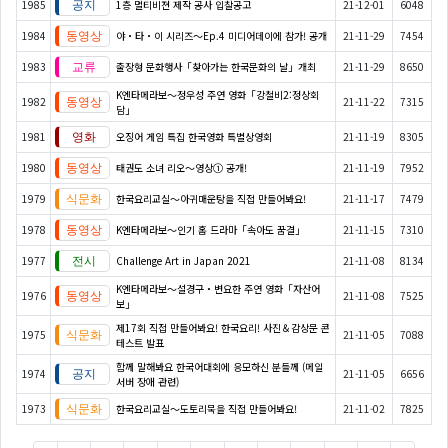
1985
1층 멀티비젼 제작 공사 입찰공고
21-12-01
6048
1984
야・타・이 시리즈〜Ep.4 미디어데이에 참가! 공개
21-11-29
7454
1983
출장형 문화행사「찾아가는 한국문화의 날」개최
21-11-29
8650
K엔타메라보～정우성 주연 영화「강철비2:정상회
1982
21-11-22
7315
담」
1981
오징어 게임 특집 한국영화 특별상영회
21-11-19
8305
1980
태권도 소녀 리오～영상① 공개!
21-11-19
7952
1979
한국요리교실〜아귀매운탕을 직접 만들어봐요!
21-11-17
7479
1978
K엔타메라보～인기 홈 드라마「속아도 꿈결」
21-11-15
7310
1977
Challenge Art in Japan 2021
21-11-08
8134
K엔타메라보～설경구・변요한 주연 영화「자산어
1976
21-11-08
7525
보」
제17회 직접 만들어봐요! 한국요리! 사진＆감상문 콘
1975
21-11-05
7088
테스트 발표
함께 말해봐요 한국어대회에 응모하신 분들께 (메일
1974
21-11-05
6656
서버 장애 관련)
1973
한국요리교실〜도토리묵을 직접 만들어봐요!
21-11-02
7825