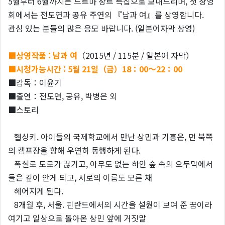
5월부터 6월까지는 드르마 장르 특집으로 보내드리며, 첫 상영
회에서는 전도연과 공유 주연의 『남과 여』를 상영합니다.
관심 있는 분들의 많은 응모 바랍니다. (일본어자막 상영)
■상영작품 : 남과 여
（2015년 / 115분 / 일본어 자막）
■시청가능시간 : 5
월 21일（금）18：00～22：00
■감독：이윤기
■출연：전도연, 공유, 박병은 외
■스토리
헬싱키. 아이들의 국제학교에서 만난 상민과 기홍은, 먼 북쪽
의 캠프장을 향해 우연히 동행하게 된다.
폭설로 도로가 끊기고, 아무도 없는 하얀 숲 속의 오두막에서
둘은 깊이 안게 되고, 서로의 이름도 모른 채
헤어지게 된다.
8개월 후, 서울. 핀란드에서의 시간을 설원이 보여 준 꿈이라
여기고 일상으로 돌아온 상민 앞에 거짓말