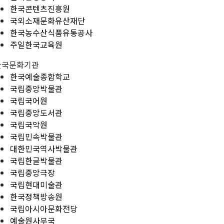
한국콘텐츠진흥원
국외소재문화유산재단
한국농수산식품유통공사
주일한국교육원
한국문화기관
한국예술종합학교
국립중앙박물관
국립국어원
국립중앙도서관
국립국악원
국립민속박물관
대한민국역사박물관
국립한글박물관
국립중앙극장
국립현대미술관
한국정책방송원
국립아시아문화전당
예술원사무국