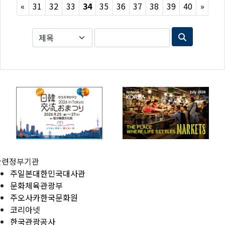
Previous
Next
«
31
32
33
34
35
36
37
38
39
40
»
관련정부기관
주일본대한민국대사관
문화체육관광부
주오사카한국문화원
코리아넷
한국관광공사