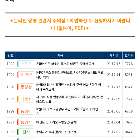
✦온라인 상영 관람시 주의점 : 확인하신 뒤 신청하시기 바랍니
다 (일본어, PDF)✦
번호
제목
게시일
조회수
1992
온라인으로 배우는 즐거운 태권도 동영상 공개
21-12-16
7726
K-POP댄스 동영상 콘테스트「K-POP댄스 나도 춰봤
1991
21-12-14
8081
다!」개최
K엔타메라보～황정민・이정재 주연 영화「다만 악
1990
21-12-13
6874
에서 구하소서」
제18회 직접 만들어봐요! 한국요리! 사진＆감상문 콘
1989
21-12-09
7527
테스트 발표
K엔타메라보～권상우 주연 드라마「날아라 개천
1988
21-12-05
6726
용」
1987
태권도 소녀 리오～영상② 공개!
21-12-04
7622
1986
동아시아 국제전람회 in TOKYO
21-12-02
8677