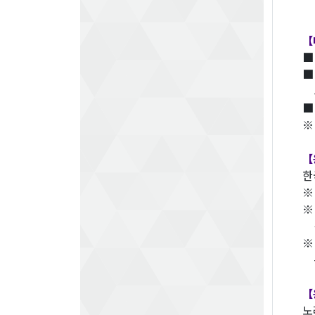
【
■
서
■
※
【
한
※
※
신
※
동
【
노