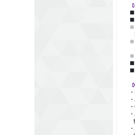
【
■
■
※
페
※
로
※
■
■
【
・
・
・
・
될
・