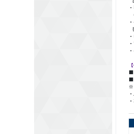
온
・
(
・
등
・
・
・
【
■
■
※
・
・