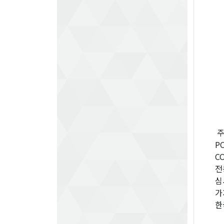
주
P
C
전
심
가
한