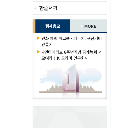
・ 한줄서평
행사응모
+ MORE
▶
민화 체험 워크숍 - 파우치, 쿠션커버
만들기
▶
K엔타메라보 6주년기념 공개녹화 <
모여라！K-드라마 연구회>