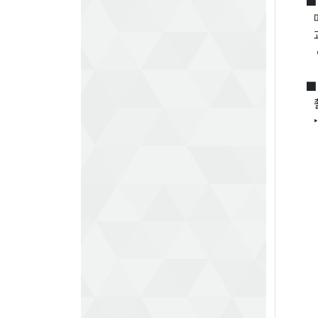
■
메
과
‣
■
촬
‣
〒
駐
온