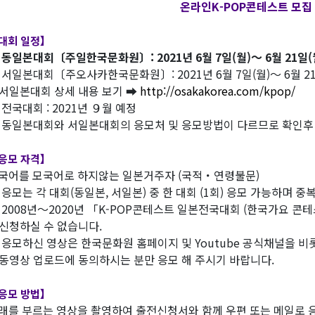
온라인K-POP콘테스트 모집
대회 일정】
■
동일본대회〔주일한국문화원〕: 2021년 6월 7일(월)～ 6월 21일(
 서일본대회〔주오사카한국문화원〕: 2021년 6월 7일(월)～ 6월 21
일본대회 상세 내용 보기 ➡
http://osakakorea.com/kpop/
 전국대회 : 2021년 ９월 예정
 동일본대회와 서일본대회의 응모처 및 응모방법이 다르므로 확인후
응모 자격】
국어를 모국어로 하지않는 일본거주자 (국적・연령불문)
 응모는 각 대회(동일본, 서일본) 중 한 대회 (1회) 응모 가능하며 
 2008년～2020년 「K-POP콘테스트 일본전국대회 (한국가요 
청하실 수 없습니다.
 응모하신 영상은 한국문화원 홈페이지 및 Youtube 공식채널을 비
영상 업로드에 동의하시는 분만 응모 해 주시기 바랍니다.
응모 방법】
래를 부르는 영상을 촬영하여 출전신청서와 함께 우편 또는 메일로 