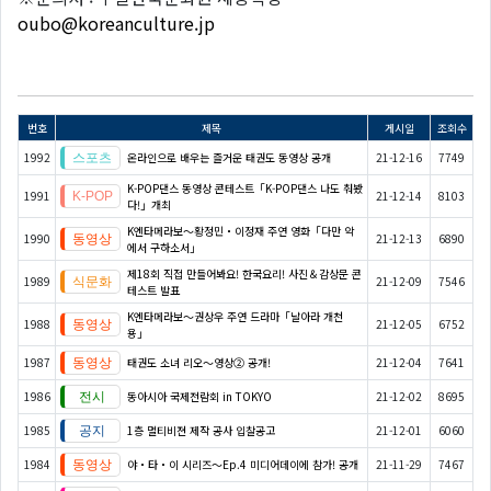
oubo@koreanculture.jp
번호
제목
게시일
조회수
1992
온라인으로 배우는 즐거운 태권도 동영상 공개
21-12-16
7749
K-POP댄스 동영상 콘테스트「K-POP댄스 나도 춰봤
1991
21-12-14
8103
다!」개최
K엔타메라보～황정민・이정재 주연 영화「다만 악
1990
21-12-13
6890
에서 구하소서」
제18회 직접 만들어봐요! 한국요리! 사진＆감상문 콘
1989
21-12-09
7546
테스트 발표
K엔타메라보～권상우 주연 드라마「날아라 개천
1988
21-12-05
6752
용」
1987
태권도 소녀 리오～영상② 공개!
21-12-04
7641
1986
동아시아 국제전람회 in TOKYO
21-12-02
8695
1985
1층 멀티비젼 제작 공사 입찰공고
21-12-01
6060
1984
야・타・이 시리즈〜Ep.4 미디어데이에 참가! 공개
21-11-29
7467