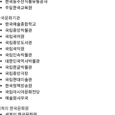
한국농수산식품유통공사
주일한국교육원
한국문화기관
한국예술종합학교
국립중앙박물관
국립국어원
국립중앙도서관
국립국악원
국립민속박물관
대한민국역사박물관
국립한글박물관
국립중앙극장
국립현대미술관
한국정책방송원
국립아시아문화전당
예술원사무국
세계의 한국문화원
세계의 한국문화원