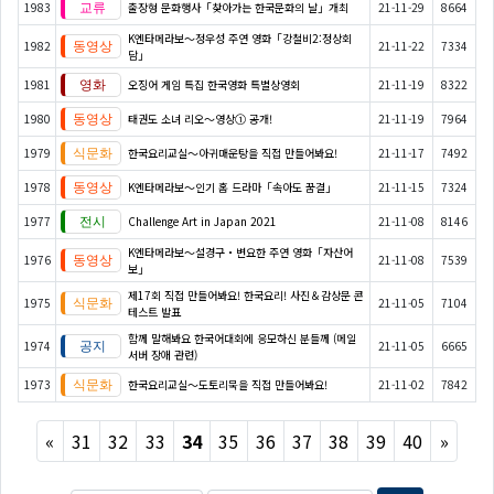
1983
출장형 문화행사「찾아가는 한국문화의 날」개최
21-11-29
8664
K엔타메라보～정우성 주연 영화「강철비2:정상회
1982
21-11-22
7334
담」
1981
오징어 게임 특집 한국영화 특별상영회
21-11-19
8322
1980
태권도 소녀 리오～영상① 공개!
21-11-19
7964
1979
한국요리교실〜아귀매운탕을 직접 만들어봐요!
21-11-17
7492
1978
K엔타메라보～인기 홈 드라마「속아도 꿈결」
21-11-15
7324
1977
Challenge Art in Japan 2021
21-11-08
8146
K엔타메라보～설경구・변요한 주연 영화「자산어
1976
21-11-08
7539
보」
제17회 직접 만들어봐요! 한국요리! 사진＆감상문 콘
1975
21-11-05
7104
테스트 발표
함께 말해봐요 한국어대회에 응모하신 분들께 (메일
1974
21-11-05
6665
서버 장애 관련)
1973
한국요리교실〜도토리묵을 직접 만들어봐요!
21-11-02
7842
Previous
Next
«
31
32
33
34
35
36
37
38
39
40
»