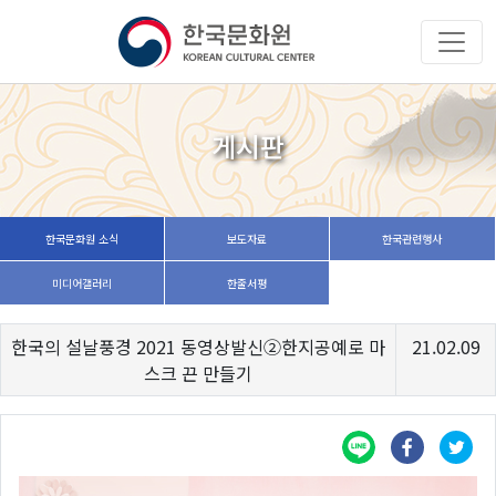
게시판
한국문화원 소식
보도자료
한국관련행사
미디어갤러리
한줄서평
한국의 설날풍경 2021 동영상발신②한지공예로 마
21.02.09
스크 끈 만들기