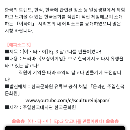
한국의 트렌드, 한식, 한국에 관련된 장소 등 일상생활에서 체험
하고 느껴볼 수 있는 한국문화를 직원이 직접 체험해보며 소개
하는 「야타이」 시리즈의 새 에피소드를 공개하였으니 많은
시청 바랍니다.
【에피소드 3】
■제목：[야・타・이] Ep.3 달고나를 만들어봤다!
■내용：드라마 《오징어게임》으로 한국에서도 다시 유행을
타고 있는 달고나!
직원이 기억을 따라 추억의 달고나 만들기에 도전합니
다!
■발신매체：한국문화원 유튜브 공식 채널 「온라인 주일한국
문화원」
www.youtube.com/c/Kcultureinjapan/
■제작：주일한국대사관 한국문화원
✿✿✿［야・타・이］Ep.3 달고나를 만들어봤다! ✿✿✿