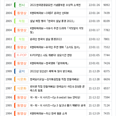
2007
2021한국관광공모전 기념품부문 수상작 소개전
22-01-26
9092
2006
K엔타메라보～ORβIT 온라인 인터뷰
22-01-24
7439
2005
설날 체험 행사「한국의 설날 풍경 2022」
22-01-19
8109
K엔타메라보～이유리 주연 드라마「거짓말의 거짓
2004
22-01-17
7782
말」
2003
온라인 한국의 설날 풍경2022
22-01-12
7801
2002
K엔타메라보～유아인 주연 영화「소리도 없이」
22-01-11
7552
2001
K-POP댄스 나도 춰봤다! 응모기간 연장
22-01-05
7744
2000
K엔타메라보～한국영화「윤희에게」
22-01-01
7426
1999
2022년 임인년!! 새해 복 많이 받으세요.
21-12-29
6375
1998
한국요리교실〜김치볶음밥을 직접 만들어봐요!
21-12-28
6636
번외편 직접 만들어봐요! 한국요리! 사진＆감상문 콘
1997
21-12-23
6557
테스트 발표
1996
야・타・이 시리즈〜Ep.6 ondat! box 언박싱!
21-12-22
7594
1995
야・타・이 시리즈〜Ep.5 달고나 뽑기 해봤다! 공개
21-12-20
7124
1994
K엔타메라보～최신 한국 웹툰 소개
21-12-19
7435