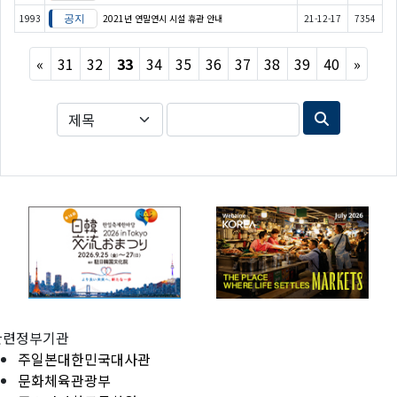
1993
2021년 연말연시 시설 휴관 안내
21-12-17
7354
Previous
Next
«
31
32
33
34
35
36
37
38
39
40
»
관련정부기관
주일본대한민국대사관
문화체육관광부