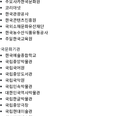
주오사카한국문화원
코리아넷
한국관광공사
한국콘텐츠진흥원
국외소재문화유산재단
한국농수산식품유통공사
주일한국교육원
한국문화기관
한국예술종합학교
국립중앙박물관
국립국어원
국립중앙도서관
국립국악원
국립민속박물관
대한민국역사박물관
국립한글박물관
국립중앙극장
국립현대미술관