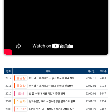
번호
제목
게시일
조회수
2012
야・타・이 시리즈〜Ep.8 한국의 설날 체험
22-02-10
7443
2011
야・타・이 시리즈〜Ep.7 한국의 민속놀이
22-02-01
7103
2010
한 줄 서평 게시판 책갈피 증정 행사
22-02-01
9447
2009
김치볶음밥 요리 사진＆감상문 콘테스트 발표
22-01-28
8204
2008
K-POP댄스 나도 춰봤다!! 시즌3 당첨자 발표
22-01-27
7412