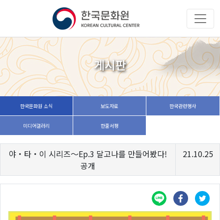
게시판
한국문화원 소식
보도자료
한국관련행사
미디어갤러리
한줄서평
야・타・이 시리즈〜Ep.3 달고나를 만들어봤다!
21.10.25
공개