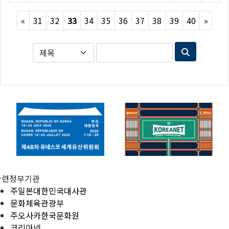
Previous
Next
«
31
32
33
34
35
36
37
38
39
40
»
관련정부기관
주일본대한민국대사관
문화체육관광부
주오사카한국문화원
코리아넷