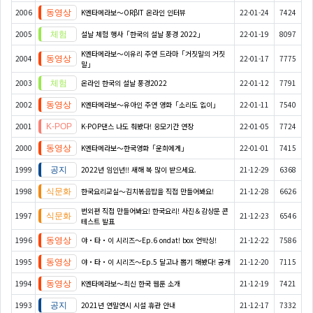
2006
K엔타메라보～ORβIT 온라인 인터뷰
22-01-24
7424
2005
설날 체험 행사「한국의 설날 풍경 2022」
22-01-19
8097
K엔타메라보～이유리 주연 드라마「거짓말의 거짓
2004
22-01-17
7775
말」
2003
온라인 한국의 설날 풍경2022
22-01-12
7791
2002
K엔타메라보～유아인 주연 영화「소리도 없이」
22-01-11
7540
2001
K-POP댄스 나도 춰봤다! 응모기간 연장
22-01-05
7724
2000
K엔타메라보～한국영화「윤희에게」
22-01-01
7415
1999
2022년 임인년!! 새해 복 많이 받으세요.
21-12-29
6368
1998
한국요리교실〜김치볶음밥을 직접 만들어봐요!
21-12-28
6626
번외편 직접 만들어봐요! 한국요리! 사진＆감상문 콘
1997
21-12-23
6546
테스트 발표
1996
야・타・이 시리즈〜Ep.6 ondat! box 언박싱!
21-12-22
7586
1995
야・타・이 시리즈〜Ep.5 달고나 뽑기 해봤다! 공개
21-12-20
7115
1994
K엔타메라보～최신 한국 웹툰 소개
21-12-19
7421
1993
2021년 연말연시 시설 휴관 안내
21-12-17
7332