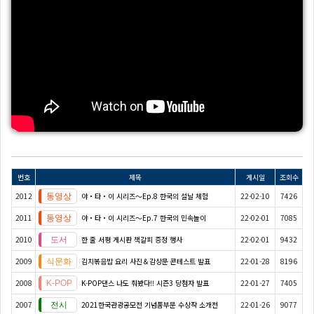
번호
제목
게시일
조회수
2012
야・타・이 시리즈〜Ep.8 한국의 설날 체험
22-02-10
7426
2011
야・타・이 시리즈〜Ep.7 한국의 민속놀이
22-02-01
7085
2010
한 줄 서평 게시판 책갈피 증정 행사
22-02-01
9432
2009
김치볶음밥 요리 사진＆감상문 콘테스트 발표
22-01-28
8196
2008
K-POP댄스 나도 춰봤다!! 시즌3 당첨자 발표
22-01-27
7405
2007
2021한국관광공모전 기념품부문 수상작 소개전
22-01-26
9077