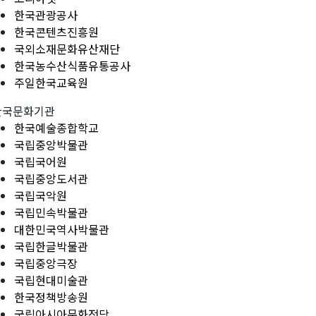
한국관광공사
한국콘텐츠진흥원
국외소재문화유산재단
한국농수산식품유통공사
주일한국교육원
한국문화기관
한국예술종합학교
국립중앙박물관
국립국어원
국립중앙도서관
국립국악원
국립민속박물관
대한민국역사박물관
국립한글박물관
국립중앙극장
국립현대미술관
한국정책방송원
국립아시아문화전당