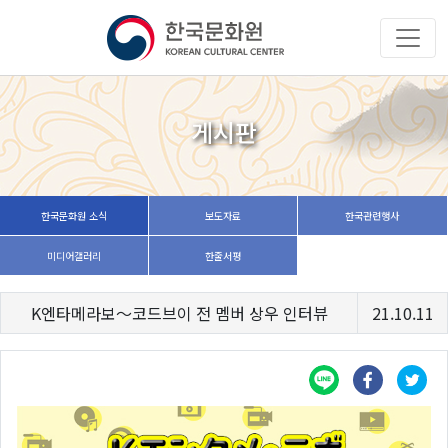
게시판
한국문화원 소식
보도자료
한국관련행사
미디어갤러리
한줄서평
K엔타메라보～코드브이 전 멤버 상우 인터뷰
21.10.11