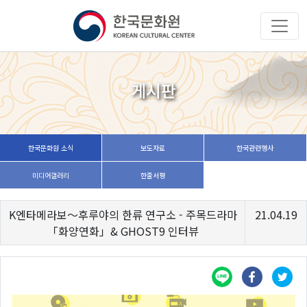
게시판
한국문화원 소식
보도자료
한국관련행사
미디어갤러리
한줄서평
K엔타메라보～후루야의 한류 연구소 - 주목드라마
21.04.19
「화양연화」& GHOST9 인터뷰