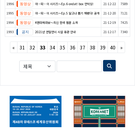
1996
야・타・이 시리즈〜Ep.6 ondat! box 언박싱!
21-12-22
7589
1995
야・타・이 시리즈〜Ep.5 달고나 뽑기 해봤다! 공개
21-12-20
7121
1994
K엔타메라보～최신 한국 웹툰 소개
21-12-19
7425
1993
2021년 연말연시 시설 휴관 안내
21-12-17
7340
Previous
Next
«
31
32
33
34
35
36
37
38
39
40
»