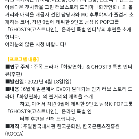
아름다운 첫사랑을 그린 러브스토리 드라마「화양연화」의 볼
거리와 매력을 배급사 선전 담당자와 MC 후루야씨가 즐겁게 소
개하는 코너, 작년 9월에 데뷔한 9인조 남성 K-POP그룹
「GHOST9(고스트나인)」온라인 특별 인터뷰의 후편을 소개
합니다.
여러분의 많은 시청 바랍니다!
【프로그램 내용】
■연구 주제
: 주목 드라마「화양연화」& GHOST9 특별 인터
뷰(후편)
■발신일
: 2021년 4월 18일(일)
■내용
: 6월에 일본에서 DVD가 발매되는 인기 러브 스토리 드
라마「화양연화」의 볼거리외 매력을 소개
하고, 이어서 작년 9월에 데뷔한 9인조 남성K-POP그룹
「GHOST9(고스트나인)」온라인 특별 인
터뷰 후편을 전해 드립니다.
■제작
: 주일한국대사관 한국문화원, 한국콘텐츠진흥원
(KOCCA)