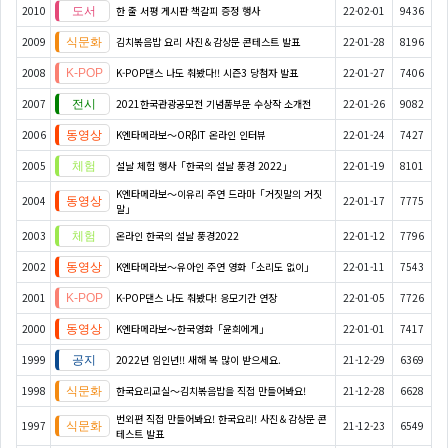
2010
한 줄 서평 게시판 책갈피 증정 행사
22-02-01
9436
2009
김치볶음밥 요리 사진＆감상문 콘테스트 발표
22-01-28
8196
2008
K-POP댄스 나도 춰봤다!! 시즌3 당첨자 발표
22-01-27
7406
2007
2021한국관광공모전 기념품부문 수상작 소개전
22-01-26
9082
2006
K엔타메라보～ORβIT 온라인 인터뷰
22-01-24
7427
2005
설날 체험 행사「한국의 설날 풍경 2022」
22-01-19
8101
K엔타메라보～이유리 주연 드라마「거짓말의 거짓
2004
22-01-17
7775
말」
2003
온라인 한국의 설날 풍경2022
22-01-12
7796
2002
K엔타메라보～유아인 주연 영화「소리도 없이」
22-01-11
7543
2001
K-POP댄스 나도 춰봤다! 응모기간 연장
22-01-05
7726
2000
K엔타메라보～한국영화「윤희에게」
22-01-01
7417
1999
2022년 임인년!! 새해 복 많이 받으세요.
21-12-29
6369
1998
한국요리교실〜김치볶음밥을 직접 만들어봐요!
21-12-28
6628
번외편 직접 만들어봐요! 한국요리! 사진＆감상문 콘
1997
21-12-23
6549
테스트 발표