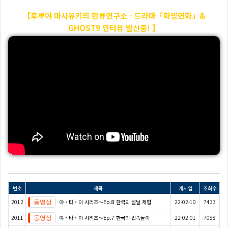
【후루야 마사유키의 한류연구소 - 드라마「화양연화」&
GHOST9 인터뷰 발신중! 】
번호
제목
게시일
조회수
2012
야・타・이 시리즈〜Ep.8 한국의 설날 체험
22-02-10
7433
2011
야・타・이 시리즈〜Ep.7 한국의 민속놀이
22-02-01
7088