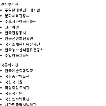
관련정부기관
주일본대한민국대사관
문화체육관광부
주오사카한국문화원
코리아넷
한국관광공사
한국콘텐츠진흥원
국외소재문화유산재단
한국농수산식품유통공사
주일한국교육원
한국문화기관
한국예술종합학교
국립중앙박물관
국립국어원
국립중앙도서관
국립국악원
국립민속박물관
대한민국역사박물관