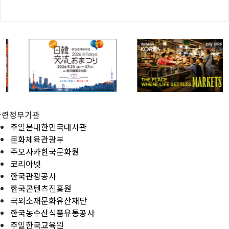
관련정부기관
주일본대한민국대사관
문화체육관광부
주오사카한국문화원
코리아넷
한국관광공사
한국콘텐츠진흥원
국외소재문화유산재단
한국농수산식품유통공사
주일한국교육원