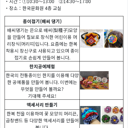
・시간：①10:30～13:00 ②14:30～17:00
・장소：한국문화원 4층 교실
종이접기(배씨 댕기)
배씨댕기는 은으로 배씨(梨種子)모양
을 만들어 칠보로 장식한 어린이용 머
리장식(머리띠)입니다. 요즘에는 한복
착용시 장신구로 사용되고 있으며 종이
접기로 손쉽게 만들어 봅니다.
한지공예체험
한국의 전통종이인 한지를 이용해 다양
한 공예품을 만들어 봅니다. 이번에는
무엇을 만들어 볼까요?
기대해 주세요!
액세서리 만들기
한복 천을 이용하여 꽃 모양의 머리끈,
곱창밴드 등 다양한 액세서리를 만들어
봅니다.