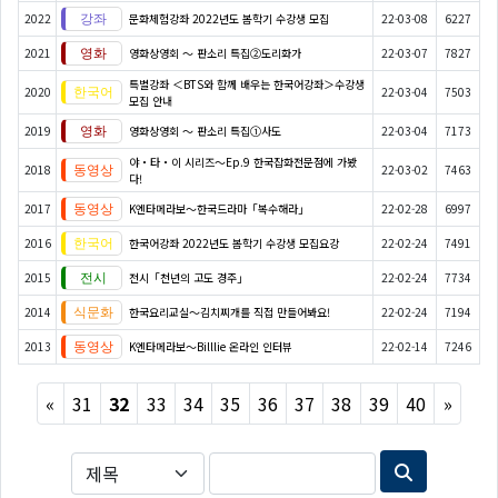
2022
문화체험강좌 2022년도 봄학기 수강생 모집
22-03-08
6227
2021
영화상영회 ～ 판소리 특집②도리화가
22-03-07
7827
특별강좌 ＜BTS와 함께 배우는 한국어강좌＞수강생
2020
22-03-04
7503
모집 안내
2019
영화상영회 ～ 판소리 특집①사도
22-03-04
7173
야・타・이 시리즈〜Ep.9 한국잡화전문점에 가봤
2018
22-03-02
7463
다!
2017
K엔타메라보～한국드라마「복수해라」
22-02-28
6997
2016
한국어강좌 2022년도 봄학기 수강생 모집요강
22-02-24
7491
2015
전시「천년의 고도 경주」
22-02-24
7734
2014
한국요리교실〜김치찌개를 직접 만들어봐요!
22-02-24
7194
2013
K엔타메라보～Billlie 온라인 인터뷰
22-02-14
7246
Previous
Next
«
31
32
33
34
35
36
37
38
39
40
»