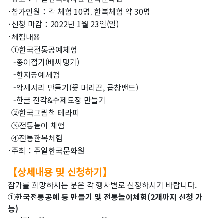
·
참가인원：각 체험 10명, 한복체험 약 30명
·
신청 마감：2022년 1월 23일(일)
·
체험내용
①한국전통공예체험
-종이접기(배씨댕기)
-한지공예체험
-악세서리 만들기(꽃 머리끈, 곱창밴드)
-한글 전각&수제도장 만들기
②한국그림책 테라피
③전통놀이 체험
④전통한복체험
·
주최：주일한국문화원
【상세내용 및 신청하기】
참가를 희망하시는 분은 각 행사별로 신청하시기 바랍니다.
①한국전통공예 등 만들기 및 전통놀이체험
(2개까지 신청 가
능)