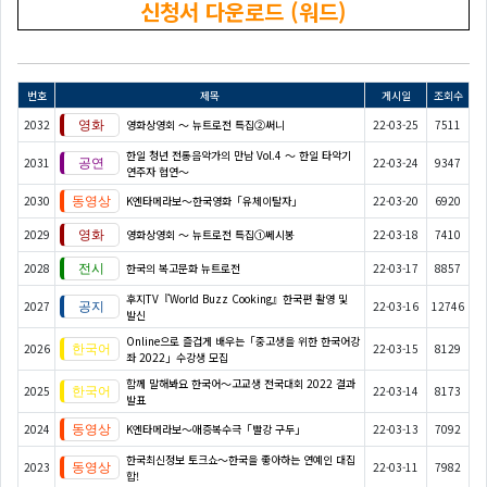
신청서 다운로드 (워드)
번호
제목
게시일
조회수
2032
영화상영회 ～ 뉴트로전 특집②써니
22-03-25
7511
한일 청년 전통음악가의 만남 Vol.4 ～ 한일 타악기
2031
22-03-24
9347
연주자 협연～
2030
K엔타메라보～한국영화「유체이탈자」
22-03-20
6920
2029
영화상영회 ～ 뉴트로전 특집①쎄시봉
22-03-18
7410
2028
한국의 복고문화 뉴트로전
22-03-17
8857
후지TV『World Buzz Cooking』한국편 촬영 및
2027
22-03-16
12746
발신
Online으로 즐겁게 배우는「중고생을 위한 한국어강
2026
22-03-15
8129
좌 2022」수강생 모집
함께 말해봐요 한국어～고교생 전국대회 2022 결과
2025
22-03-14
8173
발표
2024
K엔타메라보～애증복수극「빨강 구두」
22-03-13
7092
한국최신정보 토크쇼～한국을 좋아하는 연예인 대집
2023
22-03-11
7982
합!