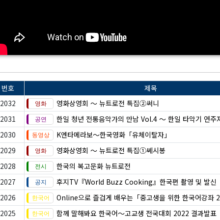
번호
제목
2032
영화상영회 ～ 뉴트로전 특집②써니
2031
한일 청년 전통음악가의 만남 Vol.4 ～ 한일 타악기 연주
2030
K엔타메라보～한국영화「유체이탈자」
2029
영화상영회 ～ 뉴트로전 특집①쎄시봉
2028
한국의 복고문화 뉴트로전
2027
후지TV『World Buzz Cooking』한국편 촬영 및 발신
2026
Online으로 즐겁게 배우는「중고생을 위한 한국어강좌 
2025
함께 말해봐요 한국어～고교생 전국대회 2022 결과발표