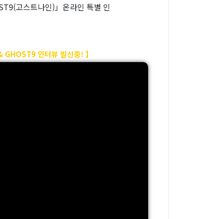
T9(고스트나인)」온라인 특별 인
GHOST9 인터뷰 발신중! 】