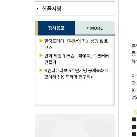
・ 한줄서평
행사응모
+ MORE
▶
한국드라마『여왕의 집』상영 & 토
주
크쇼
롯
▶
민화 체험 워크숍 - 파우치, 쿠션커버
유
만들기
▶
K엔타메라보 6주년기념 공개녹화 <
이
모여라！K-드라마 연구회>
화
K
여
【
■
■
■