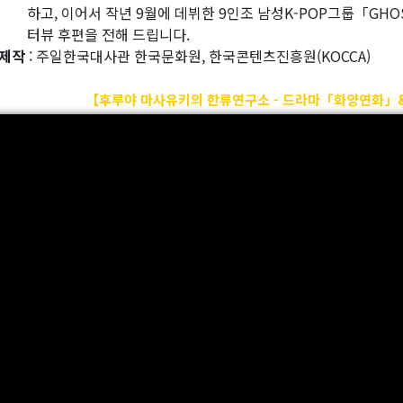
고, 이어서 작년 9월에 데뷔한 9인조 남성K-POP그룹「GHOS
뷰 후편을 전해 드립니다.
제작
: 주일한국대사관 한국문화원, 한국콘텐츠진흥원(KOCCA)
【후루야 마사유키의 한류연구소 - 드라마「화양연화」& 