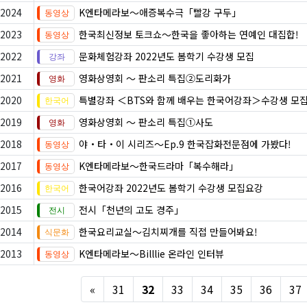
2024
K엔타메라보～애증복수극「빨강 구두」
2023
한국최신정보 토크쇼～한국을 좋아하는 연예인 대집합!
2022
문화체험강좌 2022년도 봄학기 수강생 모집
2021
영화상영회 ～ 판소리 특집②도리화가
2020
특별강좌 ＜BTS와 함께 배우는 한국어강좌＞수강생 모집
2019
영화상영회 ～ 판소리 특집①사도
2018
야・타・이 시리즈〜Ep.9 한국잡화전문점에 가봤다!
2017
K엔타메라보～한국드라마「복수해라」
2016
한국어강좌 2022년도 봄학기 수강생 모집요강
2015
전시「천년의 고도 경주」
2014
한국요리교실〜김치찌개를 직접 만들어봐요!
2013
K엔타메라보～Billlie 온라인 인터뷰
Previous
«
31
32
33
34
35
36
37