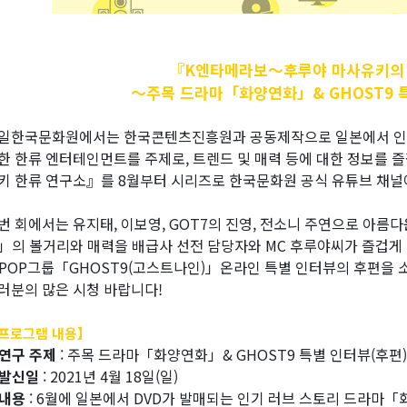
『K엔타메라보～후루야
마사유키의
～주목 드라마「화양연화」& GHOST9 
일한국문화원에서는 한국콘텐츠진흥원과 공동제작으로 일본에서 인기가 
한 한류 엔터테인먼트를 주제로, 트렌드 및 매력 등에 대한 정보를
키 한류 연구소』를 8월부터 시리즈로 한국문화원 공식 유튜브 채널
번 회에서는 유지태, 이보영, GOT7의 진영, 전소니 주연으로 아
」의 볼거리와 매력을 배급사 선전 담당자와 MC 후루야씨가 즐겁게 
-POP그룹「GHOST9(고스트나인)」온라인 특별 인터뷰의 후편을 
러분의 많은 시청 바랍니다!
프로그램 내용】
연구 주제
: 주목 드라마「화양연화」& GHOST9 특별 인터뷰(후편)
발신일
: 2021년 4월 18일(일)
내용
: 6월에 일본에서 DVD가 발매되는 인기 러브 스토리 드라마