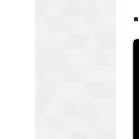
하
터
■