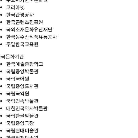
코리아넷
한국관광공사
한국콘텐츠진흥원
국외소재문화유산재단
한국농수산식품유통공사
주일한국교육원
한국문화기관
한국예술종합학교
국립중앙박물관
국립국어원
국립중앙도서관
국립국악원
국립민속박물관
대한민국역사박물관
국립한글박물관
국립중앙극장
국립현대미술관
한국정책방송원