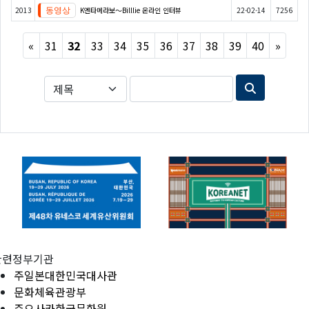
2013
K엔타메라보～Billlie 온라인 인터뷰
22-02-14
7256
Previous
Next
«
31
32
33
34
35
36
37
38
39
40
»
관련정부기관
주일본대한민국대사관
문화체육관광부
주오사카한국문화원