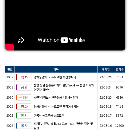
번호
제목
게시일
조회수
2032
영화상영회 ～ 뉴트로전 특집②써니
22-03-25
7533
한일 청년 전통음악가의 만남 Vol.4 ～ 한일 타악기
2031
22-03-24
9370
연주자 협연～
2030
K엔타메라보～한국영화「유체이탈자」
22-03-20
6940
2029
영화상영회 ～ 뉴트로전 특집①쎄시봉
22-03-18
7416
2028
한국의 복고문화 뉴트로전
22-03-17
8872
후지TV『World Buzz Cooking』한국편 촬영 및
2027
22-03-16
12800
발신