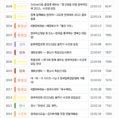
Online으로 즐겁게 배우는「중고생을 위한 한국어강
2026
22-03-15
8147
좌 2022」수강생 모집
함께 말해봐요 한국어～고교생 전국대회 2022 결과
2025
22-03-14
8190
발표
2024
K엔타메라보～애증복수극「빨강 구두」
22-03-13
7102
한국최신정보 토크쇼～한국을 좋아하는 연예인 대집
2023
22-03-11
7995
합!
2022
문화체험강좌 2022년도 봄학기 수강생 모집
22-03-08
6233
2021
영화상영회 ～ 판소리 특집②도리화가
22-03-07
7837
특별강좌 ＜BTS와 함께 배우는 한국어강좌＞수강생
2020
22-03-04
7509
모집 안내
2019
영화상영회 ～ 판소리 특집①사도
22-03-04
7184
야・타・이 시리즈〜Ep.9 한국잡화전문점에 가봤
2018
22-03-02
7476
다!
2017
K엔타메라보～한국드라마「복수해라」
22-02-28
7005
2016
한국어강좌 2022년도 봄학기 수강생 모집요강
22-02-24
7502
2015
전시「천년의 고도 경주」
22-02-24
7742
2014
한국요리교실〜김치찌개를 직접 만들어봐요!
22-02-24
7206