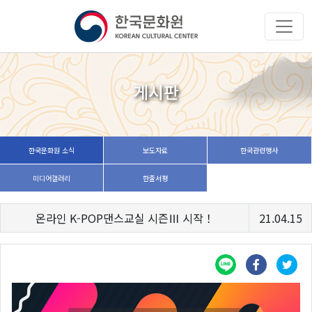
게시판
한국문화원 소식
보도자료
한국관련행사
미디어갤러리
한줄서평
온라인 K-POP댄스교실 시즌Ⅲ 시작！
21.04.15