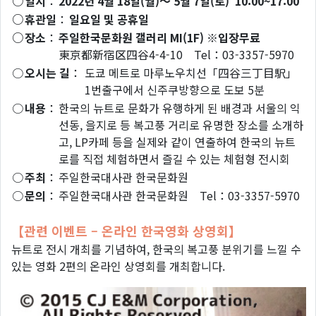
○
일시
：
2022년 4월 18일(월)～ 5월 7일(토) 10:00~17:00
○
휴관일
：
일요일 및 공휴일
○
장소
：
주일한국문화원 갤러리 MI(1F) ※입장무료
東京都新宿区四谷4-4-10 Tel：03-3357-5970
○
오시는 길
：
도쿄 메트로 마루노우치선「四谷三丁目駅」
1번출구에서 신주쿠방향으로 도보 5분
○
내용
：
한국의 뉴트로 문화가 유행하게 된 배경과 서울의 익
선동, 을지로 등 복고풍 거리로 유명한 장소를 소개하
고, LP카페 등을 실제와 같이 연출하여 한국의 뉴트
로를 직접 체험하면서 즐길 수 있는 체험형 전시회
○
주최
：
주일한국대사관 한국문화원
○
문의
：
주일한국대사관 한국문화원 Tel：03-3357-5970
【관련 이벤트 – 온라인 한국영화 상영회】
뉴트로 전시 개최를 기념하여, 한국의 복고풍 분위기를 느낄 수
있는 영화 2편의 온라인 상영회를 개최합니다.