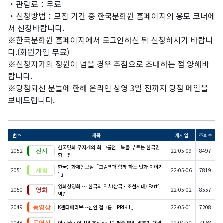
・관람료：무료
・신청방법：모집 기간 중 한국문화원 홈페이지의 응모 코너에
서 신청바랍니다.
※한국문화원 홈페이지에서 로그인하신 뒤 신청하시기 바랍니
다.(회원가입 무료)
※신청자가의 정원이 넘을 경우 추첨으로 초대하는 점 양해바
랍니다.
※당첨되신 분들에 한해 온라인 상영 3일 전까지 당첨 메일을
보내드립니다.
번호
제목
게시일
조회수
한국민화 무지개의 회 그룹전「복을 부르는 한국민
2052
22-05-09
8497
화」전
한국문화체험교실「그림책과 함께 하는 민화 이야기
2051
22-05-06
7819
1」
영화상영회 ～ 한국의 역사(삼국・조선시대) Part1
2050
22-05-02
8557
역린
2049
K엔타메라보～신인 걸그룹「PRIKIL」
22-05-01
7208
2048
야・타・이 시리즈〜Ep.10 퍼즐 빨리 맞추기 대결!
22-04-30
7168