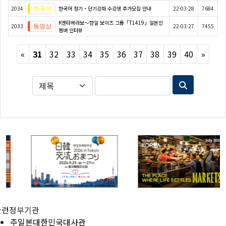
2034
한국어 정기・단기강좌 수강생 추가모집 안내
22-03-28
7684
K엔타메라보～한일 보이즈 그룹「T1419」일본인
2033
22-03-27
7455
멤버 인터뷰
Previous
Next
«
31
32
33
34
35
36
37
38
39
40
»
관련정부기관
주일본대한민국대사관