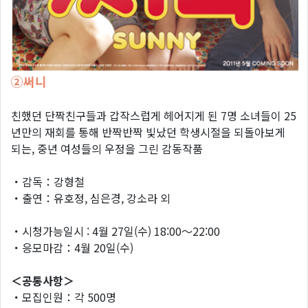
②써니
친했던 단짝친구들과 갑작스럽게 헤어지게 된 7명 소녀들이 25
년만의 재회를 통해 반짝반짝 빛났던 학생시절을 되돌아보게
되는, 중년 여성들의 우정을 그린 감동작품
・감독：강형철
・출연：유호정, 심은경, 강소라 외
・시청가능일시 : 4월 27일(수) 18:00～22:00
・응모마감：4월 20일(수)
＜공통사항＞
・모집인원：각 500명