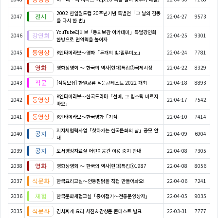
2002 한일월드컵 20주년기념 특별전「그 날의 감동
2047
22-04-27
9573
을 다시 한 번」
YouTube라이브「동의보감 아카데미」특별강연회
2046
22-04-25
9301
한방으로 면역력을 높이자
2045
K엔타메라보～영화「두개의 빛:릴루미노」
22-04-24
7781
2044
영화상영회 ～ 한국의 역사(현대)특집②국제시장
22-04-22
8329
2043
[작품모집] 한일교류 작문콘테스트 2022 개최
22-04-18
8893
K엔타메라보～한국드라마「선배, 그 립스틱 바르지
2042
22-04-17
7542
마요」
2041
K엔타메라보～한국영화「기적」
22-04-10
7414
지자체협력사업「찾아가는 한국문화의 날」공모 안
2040
22-04-09
6904
내
2039
도서영상자료실 어린이공간 이용 중지 안내
22-04-08
7305
2038
영화상영회 ～ 한국의 역사(현대)특집①1987
22-04-08
8056
2037
한국요리교실〜안동찜닭을 직접 만들어봐요!
22-04-06
7241
2036
한국문화체험교실「종이접기〜전통문양상자」
22-04-05
9035
2035
김치찌개 요리 사진＆감상문 콘테스트 발표
22-03-31
7777