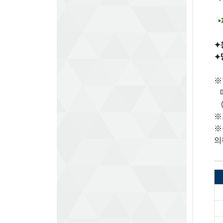
✦
✦
※
메
（
※
※
의