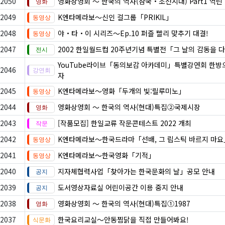
2050
영화상영회 ～ 한국의 역사(삼국・조선시대) Part1 역린
2049
K엔타메라보～신인 걸그룹「PRIKIL」
2048
야・타・이 시리즈〜Ep.10 퍼즐 빨리 맞추기 대결!
2047
2002 한일월드컵 20주년기념 특별전「그 날의 감동을 다
YouTube라이브「동의보감 아카데미」특별강연회 한방
2046
자
2045
K엔타메라보～영화「두개의 빛:릴루미노」
2044
영화상영회 ～ 한국의 역사(현대)특집②국제시장
2043
[작품모집] 한일교류 작문콘테스트 2022 개최
2042
K엔타메라보～한국드라마「선배, 그 립스틱 바르지 마요
2041
K엔타메라보～한국영화「기적」
2040
지자체협력사업「찾아가는 한국문화의 날」공모 안내
2039
도서영상자료실 어린이공간 이용 중지 안내
2038
영화상영회 ～ 한국의 역사(현대)특집①1987
2037
한국요리교실〜안동찜닭을 직접 만들어봐요!