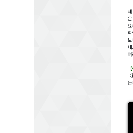
제
은
요
확
보
내
여
【
①
듭