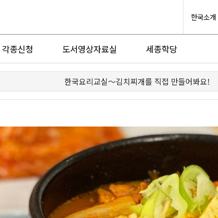
한국소개
각종신청
도서영상자료실
세종학당
한국요리교실〜김치찌개를 직접 만들어봐요!