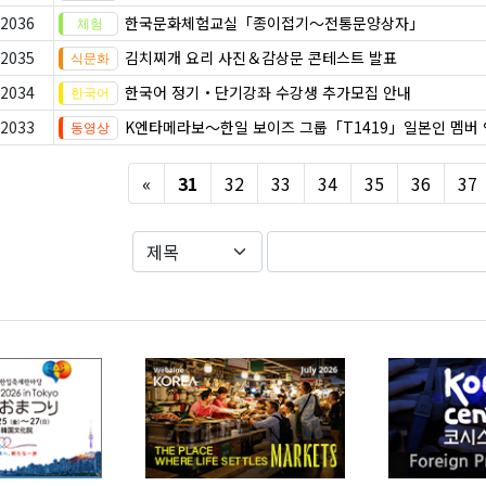
2036
한국문화체험교실「종이접기〜전통문양상자」
2035
김치찌개 요리 사진＆감상문 콘테스트 발표
2034
한국어 정기・단기강좌 수강생 추가모집 안내
2033
K엔타메라보～한일 보이즈 그룹「T1419」일본인 멤버
Previous
«
31
32
33
34
35
36
37