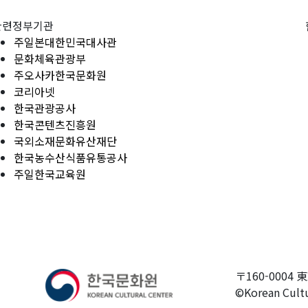
관련정부기관
주일본대한민국대사관
문화체육관광부
주오사카한국문화원
코리아넷
한국관광공사
한국콘텐츠진흥원
국외소재문화유산재단
한국농수산식품유통공사
주일한국교육원
〒160-0004 
©Korean Cultu