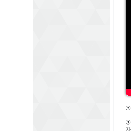
②
③
자