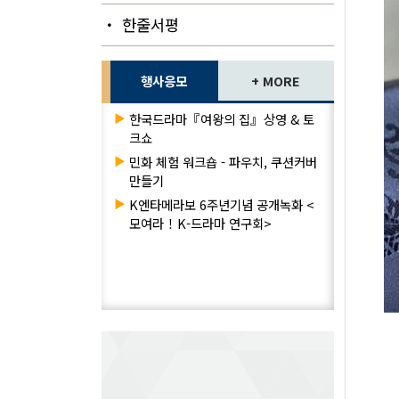
・ 한줄서평
행사응모
+ MORE
▶
한국드라마『여왕의 집』상영 & 토
크쇼
▶
민화 체험 워크숍 - 파우치, 쿠션커버
만들기
▶
K엔타메라보 6주년기념 공개녹화 <
모여라！K-드라마 연구회>