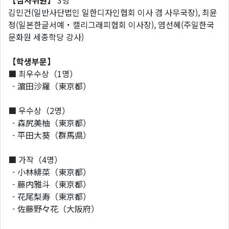
【
심사위원
】
3명
김민건(일반사단법인 일한디자인협회 이사 겸 사무국장), 최윤
정(일본한글서예・캘리그래피협회 이사장), 염선혜(주일한국
문화원 세종학당 강사)
【
학생부문
】
■
최우수상（1명）
- 濵田沙羅（東京都）
■
우수상（2명）
- 森尻美柚（東京都）
- 平田大葵（群馬県）
■
가작（4명）
- 小林緋菜（東京都）
- 藤内雅斗（東京都）
- 花尾梨寿（東京都）
- 佐藤野々花（大阪府）