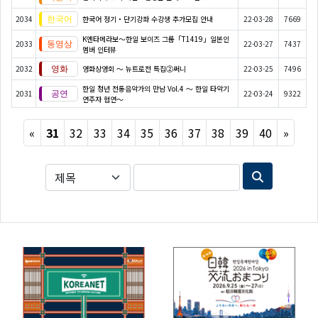
2034
한국어 정기・단기강좌 수강생 추가모집 안내
22-03-28
7669
K엔타메라보～한일 보이즈 그룹「T1419」일본인
2033
22-03-27
7437
멤버 인터뷰
2032
영화상영회 ～ 뉴트로전 특집②써니
22-03-25
7496
한일 청년 전통음악가의 만남 Vol.4 ～ 한일 타악기
2031
22-03-24
9322
연주자 협연～
Previous
Next
«
31
32
33
34
35
36
37
38
39
40
»