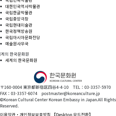
국립민속박물관
대한민국역사박물관
국립한글박물관
국립중앙극장
국립현대미술관
한국정책방송원
국립아시아문화전당
예술원사무국
세계의 한국문화원
세계의 한국문화원
〒160-0004 東京都新宿区四谷4-4-10 TEL：03-3357-5970
FAX：03-3357-6074 postmaster@koreanculture.jp
©Korean Cultural Center Korean Embassy in Japan.All Rights
Reserved.
이용약관・개인정보보호방침
【Desktop 모드전환】