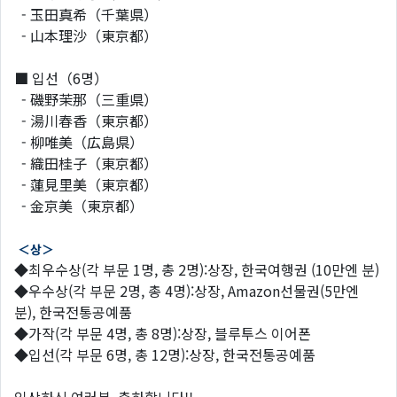
- 玉田真希（千葉県）
- 山本理沙（東京都）
■
입선（6명）
- 磯野茉那（三重県）
- 湯川春香（東京都）
- 柳唯美（広島県）
- 織田桂子（東京都）
- 蓮見里美（東京都）
- 金京美（東京都）
＜상＞
◆
최우수상(각 부문 1명, 총 2명):상장, 한국여행권 (10만엔 분)
◆
우수상(각 부문 2명, 총 4명):상장, Amazon선물권(5만엔
분), 한국전통공예품
◆
가작(각 부문 4명, 총 8명):상장, 블루투스 이어폰
◆
입선(각 부문 6명, 총 12명):상장, 한국전통공예품