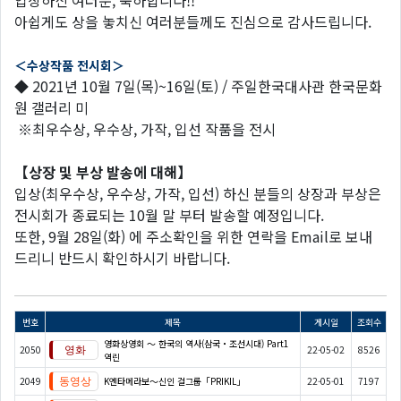
입상하신 여러분, 축하합니다!!
아쉽게도 상을 놓치신 여러분들께도 진심으로 감사드립니다.
＜
수상작품
전시회
＞
◆ 2021년 10월 7일(목)~16일(토) / 주일한국대사관 한국문화
원 갤러리 미
※최우수상, 우수상, 가작, 입선 작품을 전시
【
상장
및
부상
발송에
대해
】
입상(최우수상, 우수상, 가작, 입선) 하신 분들의 상장과 부상은
전시회가 종료되는 10월 말 부터 발송할 예정입니다.
또한, 9월 28일(화) 에 주소확인을 위한 연락을 Email로 보내
드리니 반드시 확인하시기 바랍니다.
번호
제목
게시일
조회수
영화상영회 ～ 한국의 역사(삼국・조선시대) Part1
2050
22-05-02
8526
역린
2049
K엔타메라보～신인 걸그룹「PRIKIL」
22-05-01
7197