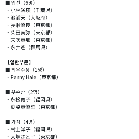
■
입선（6명）
- 小林咲瑛（千葉県）
- 池浦天（大阪府）
- 長瀬優良（東京都）
- 柴田実弥（東京都）
- 末次真那（東京都）
- 永井蒼（群馬県）
【
일반부문
】
■
최우수상（1명）
- Penny Hale（東京都）
■
우수상（2명）
- 永松寛子（福岡県）
- 渕脇真優菜（東京都）
■
가작（4명）
- 村上洋子（福岡県）
- 大塚さと子（東京都）