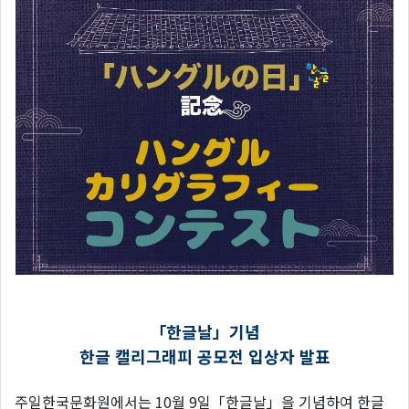
「
한글날
」
기념
한글 캘리그래피 공모전 입상자 발표
주일한국문화원에서는 10월 9일「한글날」을 기념하여 한글