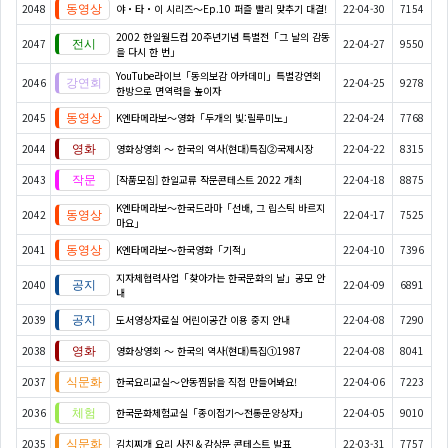
2048
야・타・이 시리즈〜Ep.10 퍼즐 빨리 맞추기 대결!
22-04-30
7154
2002 한일월드컵 20주년기념 특별전「그 날의 감동
2047
22-04-27
9550
을 다시 한 번」
YouTube라이브「동의보감 아카데미」특별강연회
2046
22-04-25
9278
한방으로 면역력을 높이자
2045
K엔타메라보～영화「두개의 빛:릴루미노」
22-04-24
7768
2044
영화상영회 ～ 한국의 역사(현대)특집②국제시장
22-04-22
8315
2043
[작품모집] 한일교류 작문콘테스트 2022 개최
22-04-18
8875
K엔타메라보～한국드라마「선배, 그 립스틱 바르지
2042
22-04-17
7525
마요」
2041
K엔타메라보～한국영화「기적」
22-04-10
7396
지자체협력사업「찾아가는 한국문화의 날」공모 안
2040
22-04-09
6891
내
2039
도서영상자료실 어린이공간 이용 중지 안내
22-04-08
7290
2038
영화상영회 ～ 한국의 역사(현대)특집①1987
22-04-08
8041
2037
한국요리교실〜안동찜닭을 직접 만들어봐요!
22-04-06
7223
2036
한국문화체험교실「종이접기〜전통문양상자」
22-04-05
9010
2035
김치찌개 요리 사진＆감상문 콘테스트 발표
22-03-31
7757