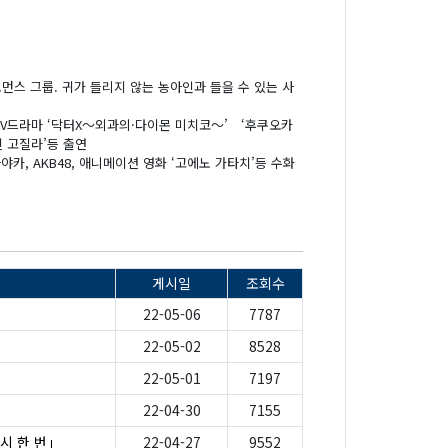
포먼스 그룹. 귀가 들리지 않는 농아인과 들을 수 있는 사
 TV드라마 ‘닥터X～외과의·다이몬 미치코～’ ‘후쿠오카
신 고질라’등 출연
 아야카, AKB48, 애니메이션 영화 ‘고에노 가타치’등 수화
게시일
조회수
22-05-06
7787
22-05-02
8528
22-05-01
7197
22-04-30
7155
시 한 번」
22-04-27
9552