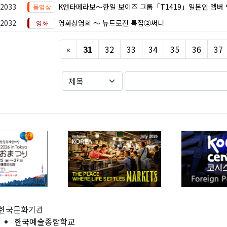
2033
K엔타메라보～한일 보이즈 그룹「T1419」일본인 멤버
2032
영화상영회 ～ 뉴트로전 특집②써니
Previous
«
31
32
33
34
35
36
37
한국문화기관
한국예술종합학교