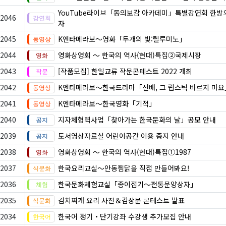
YouTube라이브「동의보감 아카데미」특별강연회 한방
2046
자
2045
K엔타메라보～영화「두개의 빛:릴루미노」
2044
영화상영회 ～ 한국의 역사(현대)특집②국제시장
2043
[작품모집] 한일교류 작문콘테스트 2022 개최
2042
K엔타메라보～한국드라마「선배, 그 립스틱 바르지 마요
2041
K엔타메라보～한국영화「기적」
2040
지자체협력사업「찾아가는 한국문화의 날」공모 안내
2039
도서영상자료실 어린이공간 이용 중지 안내
2038
영화상영회 ～ 한국의 역사(현대)특집①1987
2037
한국요리교실〜안동찜닭을 직접 만들어봐요!
2036
한국문화체험교실「종이접기〜전통문양상자」
2035
김치찌개 요리 사진＆감상문 콘테스트 발표
2034
한국어 정기・단기강좌 수강생 추가모집 안내