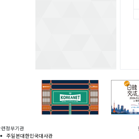
관련정부기관
주일본대한민국대사관