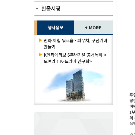
・ 한줄서평
행사응모
+ MORE
▶
민화 체험 워크숍 - 파우치, 쿠션커버
만들기
▶
K엔타메라보 6주년기념 공개녹화 <
모여라！K-드라마 연구회>
주
공
이
1
의
생
ㅇ