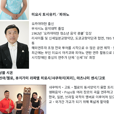
미요시 토시유키／피아노
오카야마현 출신
무사시노 음악대학 졸업
1962년 ‘오카야마현 청소년 음악 콩쿨’ 입상
리사이틀 및 신세일본교향악단, 도쿄교향악단과 협연, TBS T
동
해외연주자 초청 전국 투어를 시작으로 수 많은 공연 제작 ·
최근에는 부인 미요시 아키코와 피아노 연탄 연주 활동으로 
시각장애인 중심의 연주가 단체 ‘신세'78’ 회장
상블 시온
현아/첼로, 후치가미 라파엘 히로시/샤쿠하치(피리), 마츠나미 센시/고토
샤쿠하치・고토・첼로의 동서양악기 융합 트리오
영화음악・Pops등 여러 장르의 곡을 연주하고 
한국, 일본, 브라질 국적의 멤버로 이루어져 있
교・국가간 가교가 되기 위해 폭넓게 활약중