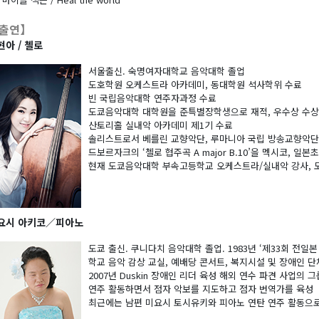
출연】
현아 / 첼로
서울출신. 숙명여자대학교 음악대학 졸업
도호학원 오케스트라 아카데미, 동대학원 석사학위 수료
빈 국립음악대학 연주자과정 수료
도쿄음악대학 대학원을 준특별장학생으로 재적, 우수상 수상.
산토리홀 실내악 아카데미 제1기 수료
솔리스트로서 베를린 교향악단, 루마니아 국립 방송교향악단
드보르자크의 ‘첼로 협주곡 A major B.10’을 멕시코, 일본
현재 도쿄음악대학 부속고등학교 오케스트라/실내악 강사, 
요시 아키코／피아노
도쿄 출신. 쿠니다치 음악대학 졸업. 1983년 ‘제33회 전일
학교 음악 감상 교실, 예배당 콘서트, 복지시설 및 장애인 
2007년 Duskin 장애인 리더 육성 해외 연수 파견 사업
연주 활동하면서 점자 악보를 지도하고 점자 번역가를 육성
최근에는 남편 미요시 토시유키와 피아노 연탄 연주 활동으로