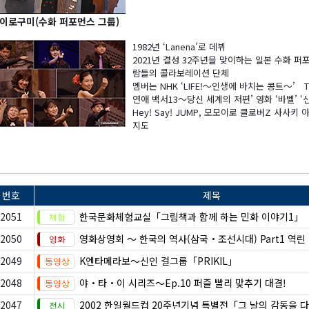
이로구미(수화 퍼포먼스 그룹)
1982년 ‘Lanena’로 데뷔
2021년 결성 32주년을 맞이하는 일본 수화 퍼
람들의 콜라보레이션 단체
멤버는 NHK ‘LIFE!～인생에 바치는 콩트～’
연애 백서13～당신 세계의 저편’ 영화 ‘바벨’ ‘
Hey! Say! JUMP, 모모이로 클로버Z 사사키
지도
번호
제목
2051
한국문화체험교실「그림책과 함께 하는 민화 이야기1」
2050
영화상영회 ～ 한국의 역사(삼국・조선시대) Part1 역린
2049
K엔타메라보～신인 걸그룹「PRIKIL」
2048
야・타・이 시리즈〜Ep.10 퍼즐 빨리 맞추기 대결!
2047
2002 한일월드컵 20주년기념 특별전「그 날의 감동을 다