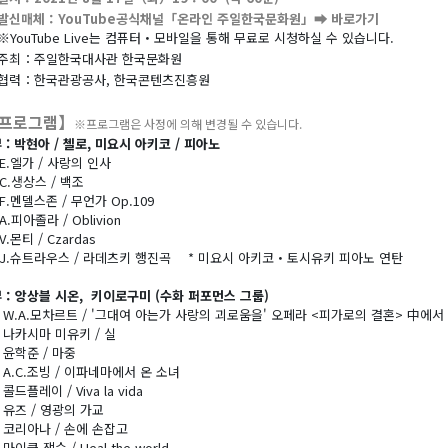
발신매체：YouTube공식채널「온라인 주일한국문화원」
➡ 바로가기
※YouTube Live는 컴퓨터・모바일을 통해 무료로 시청하실 수 있습니다.
주최：주일한국대사관 한국문화원
협력：한국관광공사, 한국콘텐츠진흥원
프로그램】
※프로그램은 사정에 의해 변경될 수 있습니다.
 : 박현아 / 첼로, 미요시 아키코 / 피아노
E.엘가 / 사랑의 인사
C.생상스 / 백조
F.멘델스존 / 무언가 Op.109
A.피아졸라 / Oblivion
V.몬티 / Czardas
 J.슈트라우스 / 라데츠키 행진곡 * 미요시 아키코・토시유키 피아노 연탄
부：앙상블 시온, 키이로구미 (수화 퍼포먼스 그룹)
 W.A.모차르트 / '그대여 아는가 사랑의 괴로움을' 오페라 <피가로의 결혼> 中에서
 나카시마 미유키 / 실
 윤학준 / 마중
A.C.조빙 / 이파네마에서 온 소녀
콜드플레이 / Viva la vida
 유즈 / 영광의 가교
 코리아나 / 손에 손잡고
마이클 잭슨 / Heal the world