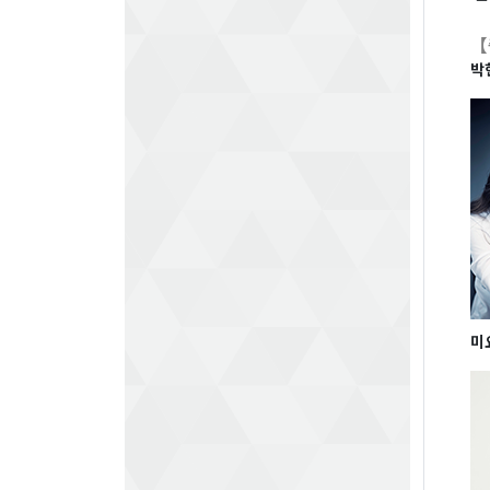
【
박
미