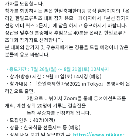
가자를 모집합니다.
참가를 희망하시는 분은 한일축제한마당 공식 홈페이지의「온
라인 한일교류퀴즈 대회 참가 응모」페이지에서「본선 참가자
선정 예비 퀴즈 2문제」에 답을 하시고 응모하시기 바랍니다.
정답을 맞추신 분중에서 추첨으로 40분을 온라인 한일교류퀴
즈대회 참가자로 선정합니다.
본 대회의 참가자 및 우승자에게는 경품을 드릴 예정이니 많은
분들의 응모 바랍니다.
・응모기간：7월 26일(월) ～ 8월 21일(토) 12시까지
・참가(방송) 시간：9월 11일(토) 14시경 (예정)
・참가내용：「한일축제한마당2021 in Tokyo」본행사에 온
라인으로 출연.
2팀으로 나뉘어서 Zoom을 통해 ○×예선퀴즈를
개최, 예선 상위 20명이 겨루는 결승전을
통해 우승자를 선정하게 됩니다.
・모집인원：40명(예정)
・상품：한국식품 선물세트 등 (예정)
・상세 내용 보기 및 응모하기 ⇒
https://www.nikkan-