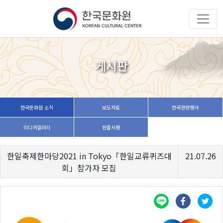
게시판
한국문화원 소식
보도자료
한국관련행사
미디어갤러리
한줄서평
한일축제한마당2021 in Tokyo「한일교류퀴즈대
21.07.26
회」참가자 모집