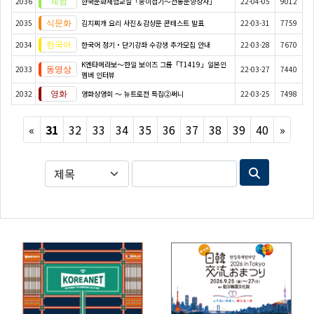
2036
한국문화체험교실「종이접기〜전통문양상자」
22-04-05
9012
2035
김치찌개 요리 사진＆감상문 콘테스트 발표
22-03-31
7759
2034
한국어 정기・단기강좌 수강생 추가모집 안내
22-03-28
7670
K엔타메라보～한일 보이즈 그룹「T1419」일본인
2033
22-03-27
7440
멤버 인터뷰
2032
영화상영회 ～ 뉴트로전 특집②써니
22-03-25
7498
Previous
Next
«
31
32
33
34
35
36
37
38
39
40
»