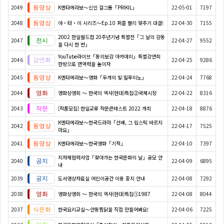
2049
K엔타메라보～신인 걸그룹「PRIKIL」
22-05-01
7197
2048
야・타・이 시리즈〜Ep.10 퍼즐 빨리 맞추기 대결!
22-04-30
7155
2002 한일월드컵 20주년기념 특별전「그 날의 감동
2047
22-04-27
9552
을 다시 한 번」
YouTube라이브「동의보감 아카데미」특별강연회
2046
22-04-25
9286
한방으로 면역력을 높이자
2045
K엔타메라보～영화「두개의 빛:릴루미노」
22-04-24
7768
2044
영화상영회 ～ 한국의 역사(현대)특집②국제시장
22-04-22
8316
2043
[작품모집] 한일교류 작문콘테스트 2022 개최
22-04-18
8876
K엔타메라보～한국드라마「선배, 그 립스틱 바르지
2042
22-04-17
7525
마요」
2041
K엔타메라보～한국영화「기적」
22-04-10
7397
지자체협력사업「찾아가는 한국문화의 날」공모 안
2040
22-04-09
6895
내
2039
도서영상자료실 어린이공간 이용 중지 안내
22-04-08
7292
2038
영화상영회 ～ 한국의 역사(현대)특집①1987
22-04-08
8044
2037
한국요리교실〜안동찜닭을 직접 만들어봐요!
22-04-06
7225