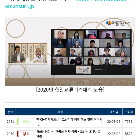
omatsuri.jp
[2020년 한일교류퀴즈대회 모습]
번호
제목
게시일
조회수
한국문화체험교실「그림책과 함께 하는 민화 이야기
2051
22-05-06
7787
1」
영화상영회 ～ 한국의 역사(삼국・조선시대) Part1
2050
22-05-02
8528
역린