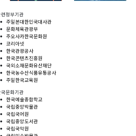
관련정부기관
주일본대한민국대사관
문화체육관광부
주오사카한국문화원
코리아넷
한국관광공사
한국콘텐츠진흥원
국외소재문화유산재단
한국농수산식품유통공사
주일한국교육원
한국문화기관
한국예술종합학교
국립중앙박물관
국립국어원
국립중앙도서관
국립국악원
국립민속박물관