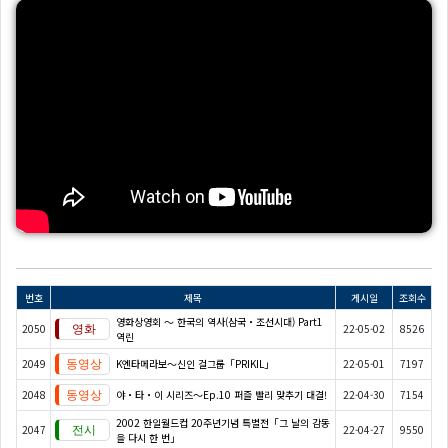
번호
제목
게시일
조회수
영화상영회 ～ 한국의 역사(삼국・조선시대) Part1
2050
22-05-02
8526
역린
2049
K엔타메라보～신인 걸그룹「PRIKIL」
22-05-01
7197
2048
야・타・이 시리즈〜Ep.10 퍼즐 빨리 맞추기 대결!
22-04-30
7154
2002 한일월드컵 20주년기념 특별전「그 날의 감동
2047
22-04-27
9550
을 다시 한 번」