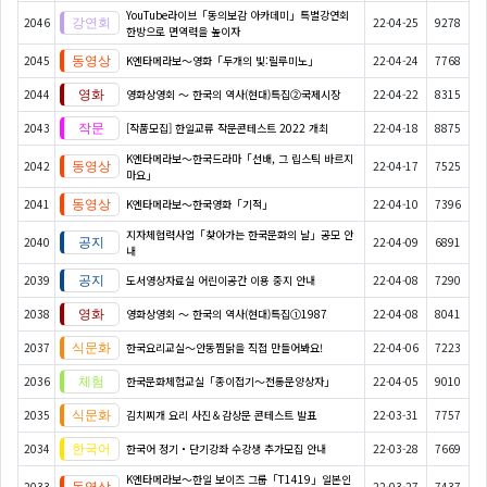
YouTube라이브「동의보감 아카데미」특별강연회
2046
22-04-25
9278
한방으로 면역력을 높이자
2045
K엔타메라보～영화「두개의 빛:릴루미노」
22-04-24
7768
2044
영화상영회 ～ 한국의 역사(현대)특집②국제시장
22-04-22
8315
2043
[작품모집] 한일교류 작문콘테스트 2022 개최
22-04-18
8875
K엔타메라보～한국드라마「선배, 그 립스틱 바르지
2042
22-04-17
7525
마요」
2041
K엔타메라보～한국영화「기적」
22-04-10
7396
지자체협력사업「찾아가는 한국문화의 날」공모 안
2040
22-04-09
6891
내
2039
도서영상자료실 어린이공간 이용 중지 안내
22-04-08
7290
2038
영화상영회 ～ 한국의 역사(현대)특집①1987
22-04-08
8041
2037
한국요리교실〜안동찜닭을 직접 만들어봐요!
22-04-06
7223
2036
한국문화체험교실「종이접기〜전통문양상자」
22-04-05
9010
2035
김치찌개 요리 사진＆감상문 콘테스트 발표
22-03-31
7757
2034
한국어 정기・단기강좌 수강생 추가모집 안내
22-03-28
7669
K엔타메라보～한일 보이즈 그룹「T1419」일본인
2033
22-03-27
7437