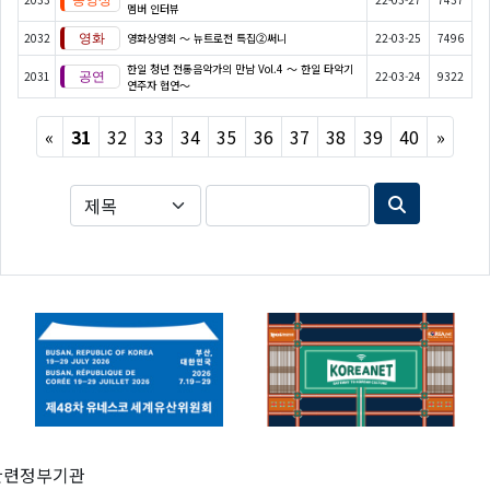
멤버 인터뷰
2032
영화상영회 ～ 뉴트로전 특집②써니
22-03-25
7496
한일 청년 전통음악가의 만남 Vol.4 ～ 한일 타악기
2031
22-03-24
9322
연주자 협연～
Previous
Next
«
31
32
33
34
35
36
37
38
39
40
»
관련정부기관