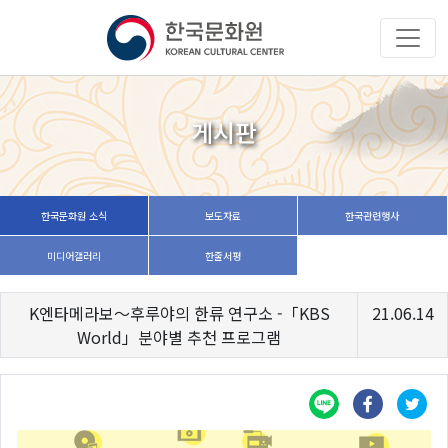
게시판
한국문화원 소식
보도자료
한국관련행사
미디어갤러리
한줄서평
K엔타메라보～후루야의 한류 연구소 -「KBS
21.06.14
World」분야별 추천 프로그램