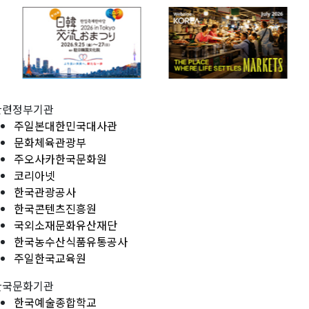
관련정부기관
주일본대한민국대사관
문화체육관광부
주오사카한국문화원
코리아넷
한국관광공사
한국콘텐츠진흥원
국외소재문화유산재단
한국농수산식품유통공사
주일한국교육원
한국문화기관
한국예술종합학교