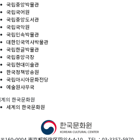
국립중앙박물관
국립국어원
국립중앙도서관
국립국악원
국립민속박물관
대한민국역사박물관
국립한글박물관
국립중앙극장
국립현대미술관
한국정책방송원
국립아시아문화전당
예술원사무국
세계의 한국문화원
세계의 한국문화원
〒160-0004 東京都新宿区四谷4-4-10 TEL：03-3357-5970