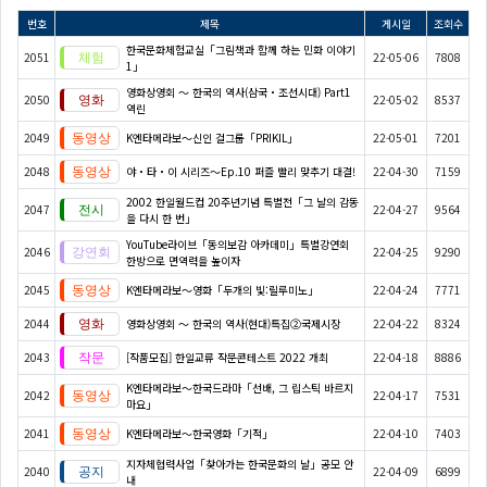
번호
제목
게시일
조회수
한국문화체험교실「그림책과 함께 하는 민화 이야기
2051
22-05-06
7808
1」
영화상영회 ～ 한국의 역사(삼국・조선시대) Part1
2050
22-05-02
8537
역린
2049
K엔타메라보～신인 걸그룹「PRIKIL」
22-05-01
7201
2048
야・타・이 시리즈〜Ep.10 퍼즐 빨리 맞추기 대결!
22-04-30
7159
2002 한일월드컵 20주년기념 특별전「그 날의 감동
2047
22-04-27
9564
을 다시 한 번」
YouTube라이브「동의보감 아카데미」특별강연회
2046
22-04-25
9290
한방으로 면역력을 높이자
2045
K엔타메라보～영화「두개의 빛:릴루미노」
22-04-24
7771
2044
영화상영회 ～ 한국의 역사(현대)특집②국제시장
22-04-22
8324
2043
[작품모집] 한일교류 작문콘테스트 2022 개최
22-04-18
8886
K엔타메라보～한국드라마「선배, 그 립스틱 바르지
2042
22-04-17
7531
마요」
2041
K엔타메라보～한국영화「기적」
22-04-10
7403
지자체협력사업「찾아가는 한국문화의 날」공모 안
2040
22-04-09
6899
내