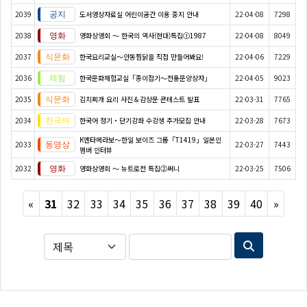
2039
도서영상자료실 어린이공간 이용 중지 안내
22-04-08
7298
2038
영화상영회 ～ 한국의 역사(현대)특집①1987
22-04-08
8049
2037
한국요리교실〜안동찜닭을 직접 만들어봐요!
22-04-06
7229
2036
한국문화체험교실「종이접기〜전통문양상자」
22-04-05
9023
2035
김치찌개 요리 사진＆감상문 콘테스트 발표
22-03-31
7765
2034
한국어 정기・단기강좌 수강생 추가모집 안내
22-03-28
7673
K엔타메라보～한일 보이즈 그룹「T1419」일본인
2033
22-03-27
7443
멤버 인터뷰
2032
영화상영회 ～ 뉴트로전 특집②써니
22-03-25
7506
Previous
Next
«
31
32
33
34
35
36
37
38
39
40
»