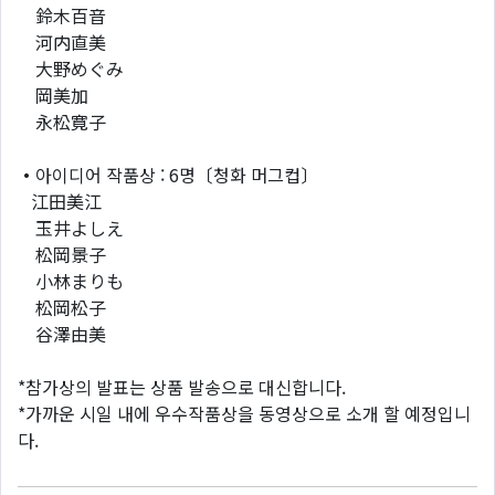
鈴木百音
河内直美
大野めぐみ
岡美加
永松寛子
・
아이디어 작품상 : 6명〔청화 머그컵〕
江田美江
玉井よしえ
松岡景子
小林まりも
松岡松子
谷澤由美
*참가상의 발표는 상품 발송으로 대신합니다.
*가까운 시일 내에 우수작품상을 동영상으로 소개 할 예정입니
다.