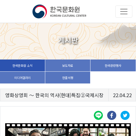
게시판
한국문화원 소식
보도자료
한국관련행사
미디어갤러리
한줄서평
영화상영회 ～ 한국의 역사(현대)특집②국제시장
22.04.22