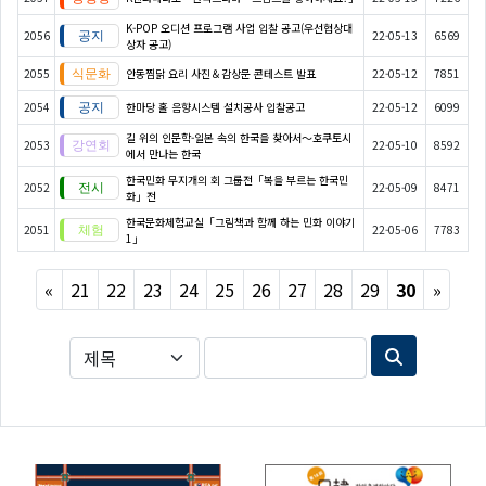
K-POP 오디션 프로그램 사업 입찰 공고(우선협상대
2056
22-05-13
6569
상자 공고)
2055
안동찜닭 요리 사진＆감상문 콘테스트 발표
22-05-12
7851
2054
한마당 홀 음향시스템 설치공사 입찰공고
22-05-12
6099
길 위의 인문학-일본 속의 한국을 찾아서～호쿠토시
2053
22-05-10
8592
에서 만나는 한국
한국민화 무지개의 회 그룹전「복을 부르는 한국민
2052
22-05-09
8471
화」전
한국문화체험교실「그림책과 함께 하는 민화 이야기
2051
22-05-06
7783
1」
Previous
Next
«
21
22
23
24
25
26
27
28
29
30
»