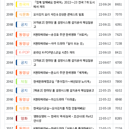
「함께 말해봐요 한국어」2022～23 전국 7개 도시
2070
22-06-24
8651
에서 개최
2069
오이김치 요리 사진＆감상문 콘테스트 발표
22-06-23
7070
[4차공고] 한마당 홀 음향시스템 설치공사 재입찰공
2068
22-06-21
6391
고
2067
K엔타메라보～송강호 주연 한국영화「브로커」
22-06-19
7625
2066
K엔타메라보～사극 드라마「달이 뜨는 강」
22-06-12
7238
2065
온라인 K-POP댄스교실 시즌5 개최
22-06-10
8421
[3차공고] 한마당 홀 음향시스템 설치공사 재입찰공
2064
22-06-07
6700
고
2063
K엔타메라보～문소리 주연 한국영화「세자매」
22-06-05
7605
2062
한국문화체험교실「종이접기〜버선모양 노리개」
22-06-03
7800
2061
[재공고] 한마당 홀 음향시스템 설치공사 재입찰공고
22-05-25
6102
2060
K엔타메라보～최신드라마「미라클」
22-05-22
6960
2059
한국요리교실〜오이김치를 직접 만들어봐요!
22-05-18
7052
영화상영회 ～ 한국의 역사(삼국・조선시대) Part2
2058
22-05-17
8285
안시성
2057
K엔타메라보～한국드라마「브람스를 좋아하세요?」
22-05-15
7226