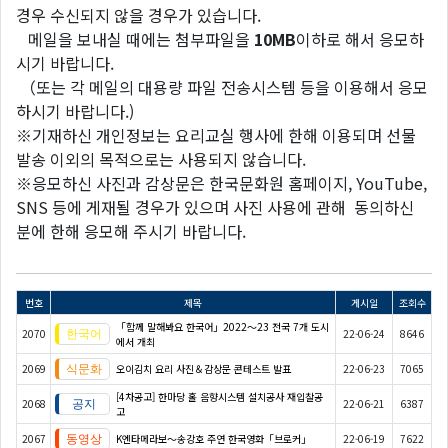
경우 수신되지 않을 경우가 있습니다.
메일을 보내실 때에는 첨부파일을
10MB
이하로 해서 응모하
시기 바랍니다.
（또는 각 메일의 대용량 파일 전송시스템 등을 이용해서 응모
하시기 바랍니다.)
※기재하신 개인정보는 요리교실 행사에 한해 이용되며 선물
발송 이외의 목적으로는 사용되지 않습니다.
※응모하신 사진과 감상문은 한국문화원 홈페이지, YouTube,
SNS 등에 게재될 경우가 있으며 사진 사용에 관해 동의하신
분에 한해 응모해 주시기 바랍니다.
번호
제목
게시일
조회수
「함께 말해봐요 한국어」2022～23 전국 7개 도시
2070
22-06-24
8646
에서 개최
2069
오이김치 요리 사진＆감상문 콘테스트 발표
22-06-23
7065
[4차공고] 한마당 홀 음향시스템 설치공사 재입찰공
2068
22-06-21
6387
고
2067
K엔타메라보～송강호 주연 한국영화「브로커」
22-06-19
7622