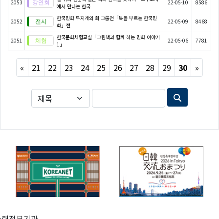
2053
22-05-10
8586
에서 만나는 한국
한국민화 무지개의 회 그룹전「복을 부르는 한국민
2052
22-05-09
8468
화」전
한국문화체험교실「그림책과 함께 하는 민화 이야기
2051
22-05-06
7781
1」
Previous
Next
«
21
22
23
24
25
26
27
28
29
30
»
관련정부기관