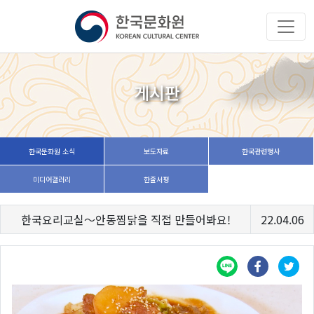
게시판
한국문화원 소식
보도자료
한국관련행사
미디어갤러리
한줄서평
한국요리교실〜안동찜닭을 직접 만들어봐요!
22.04.06