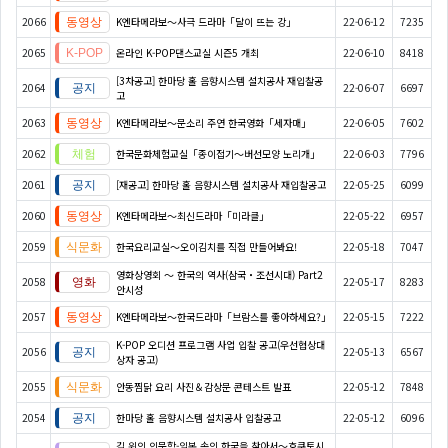
2066
K엔타메라보～사극 드라마「달이 뜨는 강」
22-06-12
7235
2065
온라인 K-POP댄스교실 시즌5 개최
22-06-10
8418
[3차공고] 한마당 홀 음향시스템 설치공사 재입찰공
2064
22-06-07
6697
고
2063
K엔타메라보～문소리 주연 한국영화「세자매」
22-06-05
7602
2062
한국문화체험교실「종이접기〜버선모양 노리개」
22-06-03
7796
2061
[재공고] 한마당 홀 음향시스템 설치공사 재입찰공고
22-05-25
6099
2060
K엔타메라보～최신드라마「미라클」
22-05-22
6957
2059
한국요리교실〜오이김치를 직접 만들어봐요!
22-05-18
7047
영화상영회 ～ 한국의 역사(삼국・조선시대) Part2
2058
22-05-17
8283
안시성
2057
K엔타메라보～한국드라마「브람스를 좋아하세요?」
22-05-15
7222
K-POP 오디션 프로그램 사업 입찰 공고(우선협상대
2056
22-05-13
6567
상자 공고)
2055
안동찜닭 요리 사진＆감상문 콘테스트 발표
22-05-12
7848
2054
한마당 홀 음향시스템 설치공사 입찰공고
22-05-12
6096
길 위의 인문학-일본 속의 한국을 찾아서～호쿠토시