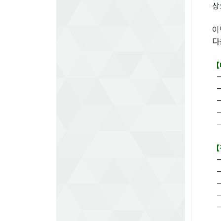
상
이
다
【
【
－
－
－
－