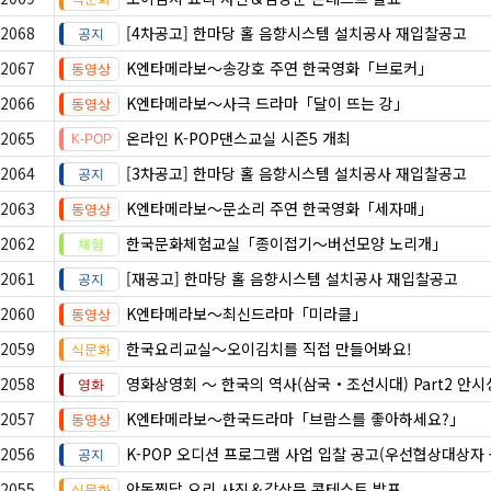
2068
[4차공고] 한마당 홀 음향시스템 설치공사 재입찰공고
2067
K엔타메라보～송강호 주연 한국영화「브로커」
2066
K엔타메라보～사극 드라마「달이 뜨는 강」
2065
온라인 K-POP댄스교실 시즌5 개최
2064
[3차공고] 한마당 홀 음향시스템 설치공사 재입찰공고
2063
K엔타메라보～문소리 주연 한국영화「세자매」
2062
한국문화체험교실「종이접기〜버선모양 노리개」
2061
[재공고] 한마당 홀 음향시스템 설치공사 재입찰공고
2060
K엔타메라보～최신드라마「미라클」
2059
한국요리교실〜오이김치를 직접 만들어봐요!
2058
영화상영회 ～ 한국의 역사(삼국・조선시대) Part2 안시
2057
K엔타메라보～한국드라마「브람스를 좋아하세요?」
2056
K-POP 오디션 프로그램 사업 입찰 공고(우선협상대상자 
2055
안동찜닭 요리 사진＆감상문 콘테스트 발표