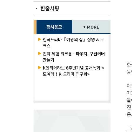
・ 한줄서평
행사응모
+ MORE
▶
한국드라마『여왕의 집』상영 & 토
크쇼
▶
민화 체험 워크숍 - 파우치, 쿠션커버
만들기
한
▶
K엔타메라보 6주년기념 공개녹화 <
동
모여라！K-드라마 연구회>
이
기
들
진
응
그