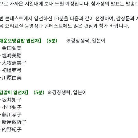
으로 가까운 시일내에 보내 드릴 예정입니다. 참가상의 발표는 발송
번 콘테스트에서 입선하신 10분을 다음과 같이 선정하여, 감상문과 
음 요리교실 동영상과 콘테스트에도 많은 관심과 참가 바랍니다.
※경칭생략, 일본어
매운오뎅김밥 입선자】（5분）
－金田弘美
－塩崎美穂
－大牧恵美子
－初道亜弓
－川原由美
※경칭생략, 일본어
김말이 입선자】（5분）
坂井知子
－小野弘子
藤川孝子
新屋敷祈子
的野紀子