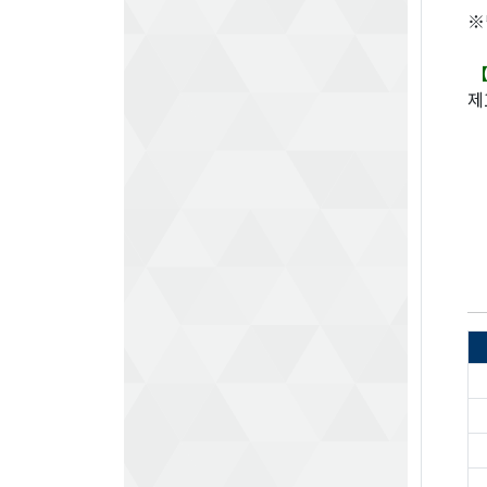
※
【
제