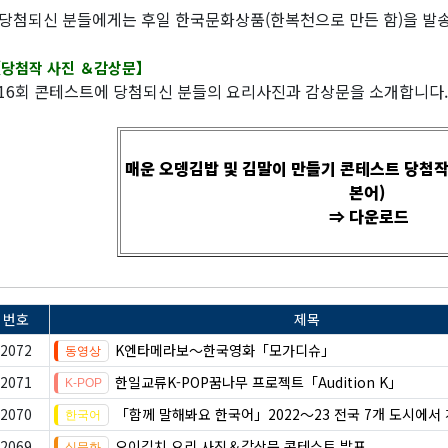
당첨되신 분들에게는 후일 한국문화상품(한복천으로 만든 함)을 발송
당첨작 사진 ＆감상문】
16회 콘테스트에 당첨되신 분들의 요리사진과 감상문을 소개합니다.
매운 오뎅김밥 및 김말이 만들기 콘테스트 당첨작 
본어)
⇒ 다운로드
번호
제목
2072
K엔타메라보～한국영화「모가디슈」
2071
한일교류K-POP꿈나무 프로젝트「Audition K」
2070
「함께 말해봐요 한국어」2022～23 전국 7개 도시에서
2069
오이김치 요리 사진＆감상문 콘테스트 발표