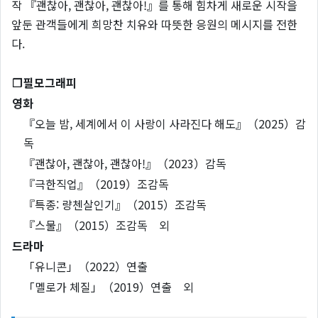
작 『괜찮아, 괜찮아, 괜찮아!』를 통해 힘차게 새로운 시작을
앞둔 관객들에게 희망찬 치유와 따뜻한 응원의 메시지를 전한
다.
❐
필모그래피
영화
『오늘 밤, 세계에서 이 사랑이 사라진다 해도』（2025）감
독
『괜찮아, 괜찮아, 괜찮아!』（2023）감독
『극한직업』（2019）조감독
『특종: 량첸살인기』（2015）조감독
『스물』（2015）조감독 외
드라마
「유니콘」（2022）연출
「멜로가 체질」（2019）연출 외