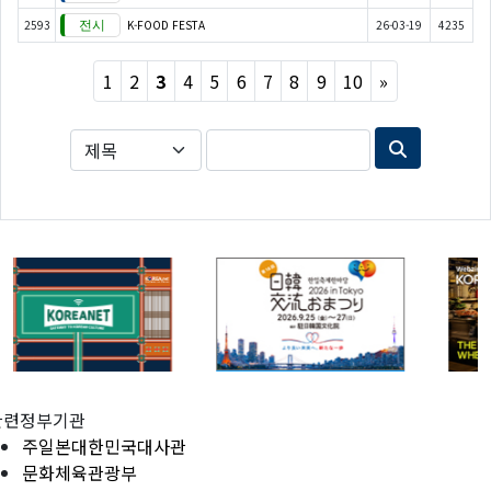
2593
K-FOOD FESTA
26-03-19
4235
Next
1
2
3
4
5
6
7
8
9
10
»
관련정부기관
주일본대한민국대사관
문화체육관광부