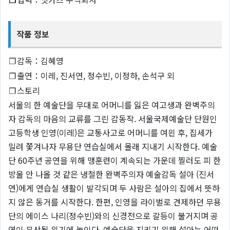
작품 정보
❐
감독：김혜영
❐
출연：이레, 진서연, 정수빈, 이정하, 손석구 외
❐
스토리
서울의 한 예술단을 무대로 어머니를 잃은 여고생과 완벽주의
자 감독의 마음의 교류를 그린 감동작. 서울국제예술단 단원인
고등학생 인영(이레)은 교통사고로 어머니를 여읜 후, 집세가
밀려 쫓겨나자 무용단 연습실에서 몰래 지내기 시작한다. 예술
단 60주년 공연을 위해 맹훈련이 계속되는 가운데 찔러도 피 한
방울 안 나올 것 같은 냉철한 완벽주의자 예술감독 설아 (진서
연)에게 연습실 생활이 발각되며 두 사람은 설아의 집에서 뜻하
지 않은 동거를 시작한다. 한편, 인영을 라이벌로 견제하던 무용
단의 에이스 나리(정수빈)와의 신경전으로 갈등이 불거지며 공
연이 무산될 위기에 놓인다. 예술단을 지키기 위해 설아는 어떤