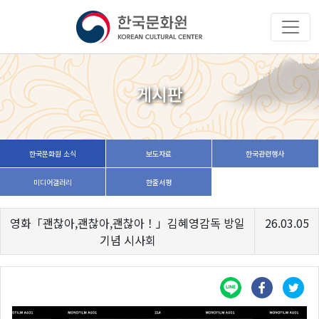
게시판
한국문화원 소식
보도자료
한국관련행사
미디어갤러리
한줄서평
영화「괜찮아,괜찮아,괜찮아！」김혜영감독 방일
26.03.05
기념 시사회