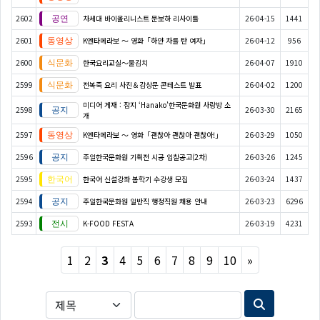
2602
차세대 바이올리니스트 문보하 리사이틀
26-04-15
1441
2601
K엔타메라보 ～ 영화「하얀 차를 탄 여자」
26-04-12
956
2600
한국요리교실〜물김치
26-04-07
1910
2599
전복죽 요리 사진＆감상문 콘테스트 발표
26-04-02
1200
미디어 게재 : 잡지 ‘Hanako’한국문화원 사랑방 소
2598
26-03-30
2165
개
2597
K엔타메라보 ～ 영화「괜찮아 괜찮아 괜찮아!」
26-03-29
1050
2596
주일한국문화원 기획전 시공 입찰공고(2차)
26-03-26
1245
2595
한국어 신설강좌 봄학기 수강생 모집
26-03-24
1437
2594
주일한국문화원 일반직 행정직원 채용 안내
26-03-23
6296
2593
K-FOOD FESTA
26-03-19
4231
Next
1
2
3
4
5
6
7
8
9
10
»