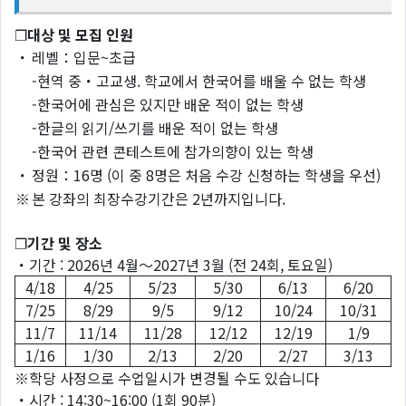
❐
대상
및
모집
인원
・
레벨：입문~초급
-현역 중・고교생. 학교에서 한국어를 배울 수 없는 학생
-한국어에 관심은 있지만 배운 적이 없는 학생
-한글의 읽기/쓰기를 배운 적이 없는 학생
-한국어 관련 콘테스트에 참가의향이 있는 학생
・
정원：16명 (이 중 8명은 처음 수강 신청하는 학생을 우선)
※
본 강좌의 최장수강기간은 2년까지입니다.
❐
기간
및
장소
・기간 : 2026년 4월～2027년 3월 (전 24회, 토요일)
4/18
4/25
5/23
5/30
6/13
6/20
7/25
8/29
9/5
9/12
10/24
10/31
11/7
11/14
11/28
12/12
12/19
1/9
1/16
1/30
2/13
2/20
2/27
3/13
※학당 사정으로 수업일시가 변경될 수도 있습니다
・시간 : 14:30~16:00 (1회 90분)