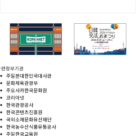
관련정부기관
주일본대한민국대사관
문화체육관광부
주오사카한국문화원
코리아넷
한국관광공사
한국콘텐츠진흥원
국외소재문화유산재단
한국농수산식품유통공사
주일한국교육원