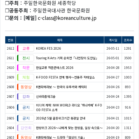
❐
주최
：주일한국문화원 세종학당
❐
공동주최
：주일한국대사관 한국문화원
❐
문의
：[
메일]
c-class@koreanculture.jp
번호
제목
게시일
조회수
2612
KOREA FES 2026
26-05-11
1291
2611
Touring K-Arts 기획 순회전「나전장의 도안실」
26-05-01
3500
2610
한일교류 작문콘테스트 2026
26-04-28
1953
2609
K-FOOD FESTA 연계 행사〜전통주 칵테일쇼
26-04-27
1003
2608
K엔타메라보 ～ 한국의 유루카와 캐릭터
26-04-26
893
2607
신바라춤워크숍
26-04-24
1395
미디어 게재: NHK WORLD 라디오 ‘하나카페’ K-FO
2606
26-04-23
916
OD FESTA 소개
2605
2026년 5월 골든위크기간 휴관일 안내
26-04-21
1015
2604
한방위크 2026～나에게 맞는 한방을, 일상 속으로～
26-04-20
1311
2603
K엔타메라보 ～ 드라마「협상의 기술」
26-04-19
809