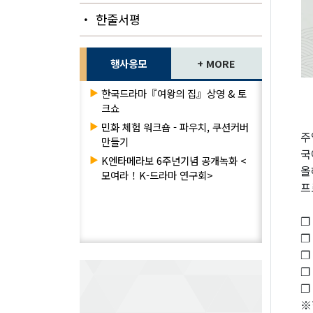
・ 한줄서평
행사응모
+ MORE
▶
한국드라마『여왕의 집』상영 & 토
크쇼
▶
민화 체험 워크숍 - 파우치, 쿠션커버
주
만들기
국
▶
K엔타메라보 6주년기념 공개녹화 <
올
모여라！K-드라마 연구회>
프
❐ 
❐
❐
❐
❐
※