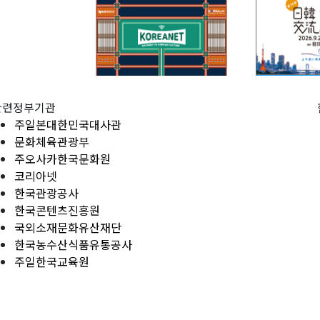
관련정부기관
주일본대한민국대사관
문화체육관광부
주오사카한국문화원
코리아넷
한국관광공사
한국콘텐츠진흥원
국외소재문화유산재단
한국농수산식품유통공사
주일한국교육원