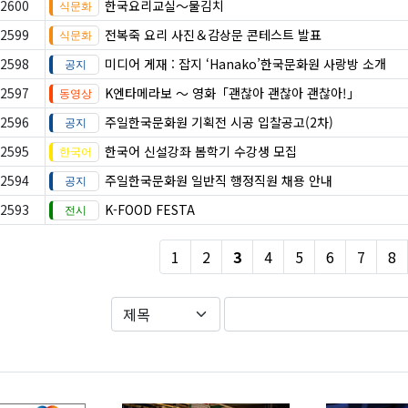
2600
한국요리교실〜물김치
2599
전복죽 요리 사진＆감상문 콘테스트 발표
2598
미디어 게재 : 잡지 ‘Hanako’한국문화원 사랑방 소개
2597
K엔타메라보 ～ 영화「괜찮아 괜찮아 괜찮아!」
2596
주일한국문화원 기획전 시공 입찰공고(2차)
2595
한국어 신설강좌 봄학기 수강생 모집
2594
주일한국문화원 일반직 행정직원 채용 안내
2593
K-FOOD FESTA
1
2
3
4
5
6
7
8