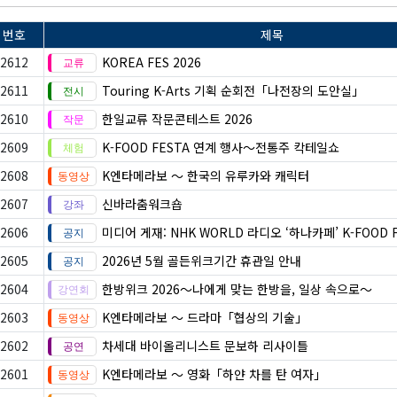
번호
제목
2612
KOREA FES 2026
2611
Touring K-Arts 기획 순회전「나전장의 도안실」
2610
한일교류 작문콘테스트 2026
2609
K-FOOD FESTA 연계 행사〜전통주 칵테일쇼
2608
K엔타메라보 ～ 한국의 유루카와 캐릭터
2607
신바라춤워크숍
2606
미디어 게재: NHK WORLD 라디오 ‘하나카페’ K-FOOD 
2605
2026년 5월 골든위크기간 휴관일 안내
2604
한방위크 2026～나에게 맞는 한방을, 일상 속으로～
2603
K엔타메라보 ～ 드라마「협상의 기술」
2602
차세대 바이올리니스트 문보하 리사이틀
2601
K엔타메라보 ～ 영화「하얀 차를 탄 여자」