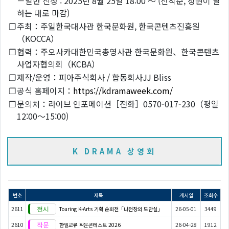
－일반 신청 : 2025년 8월 25일 18:00 ～ (선착순, 정원이 달
하는 대로 마감)
❐
주최：주일한국대사관 한국문화원, 한국콘텐츠진흥원
（KOCCA）
❐
협력：주오사카대한민국총영사관 한국문화원、한국콘텐츠
사업자협의회（KCBA）
❐
제작/운영：피아주식회사 / 합동회사JJ Bliss
❐
공식 홈페이지：
https://kdramaweek.com/
❐
문의처：라이브 인포메이션［전화］0570-017-230（평일
12:00～15:00)
K DRAMA 상영회
번호
제목
게시일
조회수
2611
Touring K-Arts 기획 순회전「나전장의 도안실」
26-05-01
3449
2610
한일교류 작문콘테스트 2026
26-04-28
1912