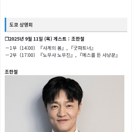
도쿄 상영회
❐2025년 9월 11일 (목) 게스트：조한철
－1부（14:00）『사계의 봄』, 『굿파트너』
－2부（17:00）『노무사 노무진』, 『메스를 든 사냥꾼』
조한철