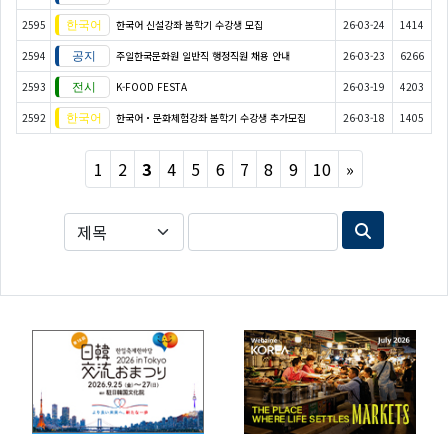
2595
한국어 신설강좌 봄학기 수강생 모집
26-03-24
1414
2594
주일한국문화원 일반직 행정직원 채용 안내
26-03-23
6266
2593
K-FOOD FESTA
26-03-19
4203
2592
한국어・문화체험강좌 봄학기 수강생 추가모집
26-03-18
1405
Next
1
2
3
4
5
6
7
8
9
10
»