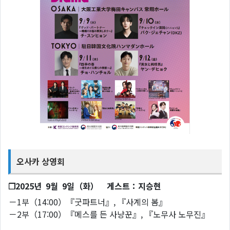
오사카 상영회
❐2025년 9월 9일（화） 게스트：지승현
－1부（14:00）『굿파트너』, 『사계의 봄』
－2부（17:00）『메스를 든 사냥꾼』, 『노무사 노무진』