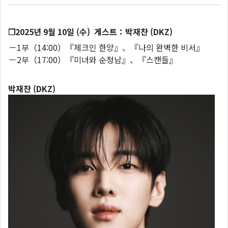
❐2025년 9월 10일 (수) 게스트：박재찬 (DKZ)
－1부（14:00）『체크인 한양』、『나의 완벽한 비서』
－2부（17:00）『미녀와 순정남』、『스캔들』
박재찬 (DKZ)