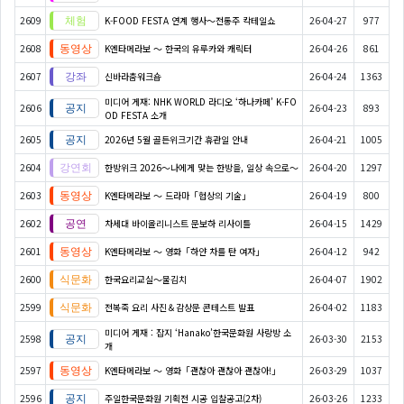
2609
K-FOOD FESTA 연계 행사〜전통주 칵테일쇼
26-04-27
977
2608
K엔타메라보 ～ 한국의 유루카와 캐릭터
26-04-26
861
2607
신바라춤워크숍
26-04-24
1363
미디어 게재: NHK WORLD 라디오 ‘하나카페’ K-FO
2606
26-04-23
893
OD FESTA 소개
2605
2026년 5월 골든위크기간 휴관일 안내
26-04-21
1005
2604
한방위크 2026～나에게 맞는 한방을, 일상 속으로～
26-04-20
1297
2603
K엔타메라보 ～ 드라마「협상의 기술」
26-04-19
800
2602
차세대 바이올리니스트 문보하 리사이틀
26-04-15
1429
2601
K엔타메라보 ～ 영화「하얀 차를 탄 여자」
26-04-12
942
2600
한국요리교실〜물김치
26-04-07
1902
2599
전복죽 요리 사진＆감상문 콘테스트 발표
26-04-02
1183
미디어 게재 : 잡지 ‘Hanako’한국문화원 사랑방 소
2598
26-03-30
2153
개
2597
K엔타메라보 ～ 영화「괜찮아 괜찮아 괜찮아!」
26-03-29
1037
2596
주일한국문화원 기획전 시공 입찰공고(2차)
26-03-26
1233