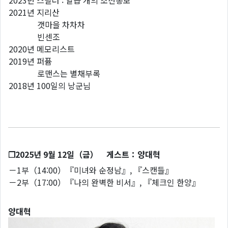
2023년 스틸러 : 일곱 개의 조선통보
2021년 지리산
갯마을 차차차
빈센조
2020년 메모리스트
2019년 퍼퓸
로맨스는 별채부록
2018년 100일의 낭군님
❐2025년 9월 12일（금） 게스트：양대혁
－1부（14:00）『미녀와 순정남』, 『스캔들』
－2부（17:00）『나의 완벽한 비서』, 『체크인 한양』
양대혁