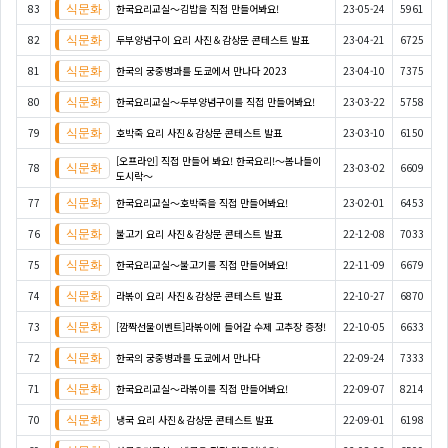
83
한국요리교실〜김밥을 직접 만들어봐요!
23-05-24
5961
82
두부양념구이 요리 사진＆감상문 콘테스트 발표
23-04-21
6725
81
한국의 궁중병과를 도쿄에서 만나다 2023
23-04-10
7375
80
한국요리교실〜두부양념구이를 직접 만들어봐요!
23-03-22
5758
79
호박죽 요리 사진＆감상문 콘테스트 발표
23-03-10
6150
[오프라인] 직접 만들어 봐요! 한국요리!〜봄나들이
78
23-03-02
6609
도시락〜
77
한국요리교실〜호박죽을 직접 만들어봐요!
23-02-01
6453
76
불고기 요리 사진＆감상문 콘테스트 발표
22-12-08
7033
75
한국요리교실〜불고기를 직접 만들어봐요!
22-11-09
6679
74
라볶이 요리 사진＆감상문 콘테스트 발표
22-10-27
6870
73
[깜짝선물이벤트]라볶이에 들어갈 수제 고추장 증정!
22-10-05
6633
72
한국의 궁중병과를 도쿄에서 만나다
22-09-24
7333
71
한국요리교실〜라볶이를 직접 만들어봐요!
22-09-07
8214
70
냉국 요리 사진＆감상문 콘테스트 발표
22-09-01
6198