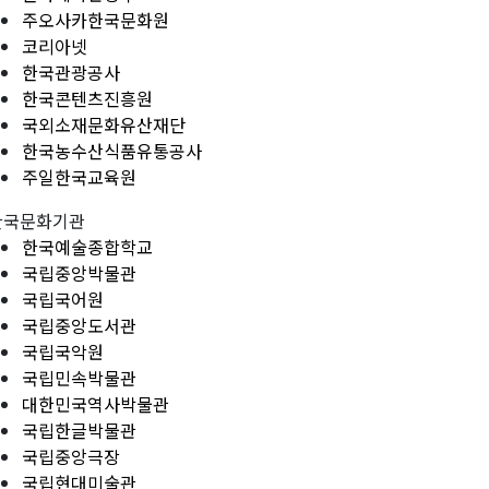
주오사카한국문화원
코리아넷
한국관광공사
한국콘텐츠진흥원
국외소재문화유산재단
한국농수산식품유통공사
주일한국교육원
한국문화기관
한국예술종합학교
국립중앙박물관
국립국어원
국립중앙도서관
국립국악원
국립민속박물관
대한민국역사박물관
국립한글박물관
국립중앙극장
국립현대미술관