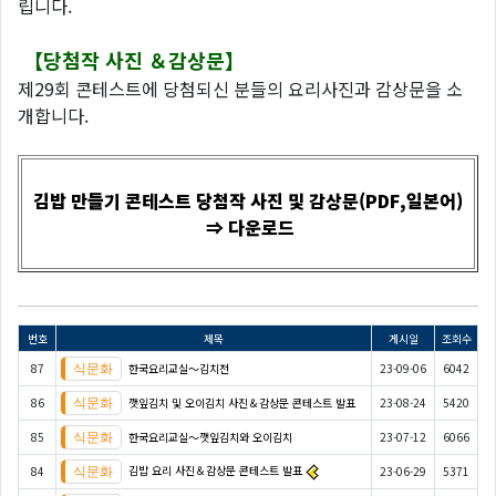
립니다.
【당첨작 사진 ＆감상문】
제29회 콘테스트에 당첨되신 분들의 요리사진과 감상문을 소
개합니다.
김밥 만들기 콘테스트 당첨작 사진 및 감상문(PDF,일본어)
⇒ 다운로드
번호
제목
게시일
조회수
87
한국요리교실〜김치전
23-09-06
6042
86
깻잎김치 및 오이김치 사진＆감상문 콘테스트 발표
23-08-24
5420
85
한국요리교실〜깻잎김치와 오이김치
23-07-12
6066
김밥 요리 사진＆감상문 콘테스트 발표
84
23-06-29
5371