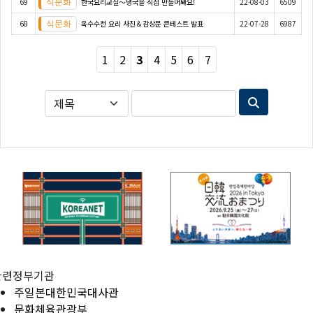
69
한국요리교실〜냉국을 직접 만들어봐요!
22-08-03
6509
68
옥수수전 요리 사진＆감상문 콘테스트 발표
22-07-28
6987
1
2
3
4
5
6
7
관련정부기관
주일본대한민국대사관
문화체육관광부