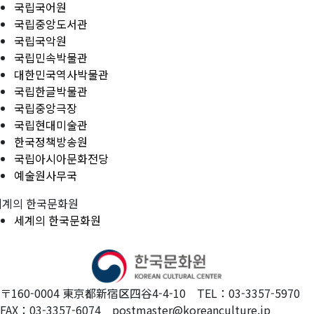
국립국어원
국립중앙도서관
국립국악원
국립민속박물관
대한민국역사박물관
국립한글박물관
국립중앙극장
국립현대미술관
한국정책방송원
국립아시아문화전당
예술원사무국
세계의 한국문화원
세계의 한국문화원
〒160-0004 東京都新宿区四谷4-4-10 TEL：03-3357-5970
FAX：03-3357-6074 postmaster@koreanculture.jp