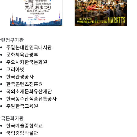
관련정부기관
주일본대한민국대사관
문화체육관광부
주오사카한국문화원
코리아넷
한국관광공사
한국콘텐츠진흥원
국외소재문화유산재단
한국농수산식품유통공사
주일한국교육원
한국문화기관
한국예술종합학교
국립중앙박물관