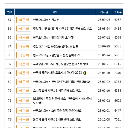
번호
제목
게시일
조회수
87
한국요리교실〜김치전
23-09-06
6037
86
깻잎김치 및 오이김치 사진＆감상문 콘테스트 발표
23-08-24
5416
85
한국요리교실〜깻잎김치와 오이김치
23-07-12
6063
84
김밥 요리 사진＆감상문 콘테스트 발표
23-06-29
5356
83
한국요리교실〜김밥을 직접 만들어봐요!
23-05-24
5956
82
두부양념구이 요리 사진＆감상문 콘테스트 발표
23-04-21
6715
한국의 궁중병과를 도쿄에서 만나다 2023
81
23-04-10
7370
80
한국요리교실〜두부양념구이를 직접 만들어봐요!
23-03-22
5753
79
호박죽 요리 사진＆감상문 콘테스트 발표
23-03-10
6136
[오프라인] 직접 만들어 봐요! 한국요리!〜봄나들이
78
23-03-02
6602
도시락〜
77
한국요리교실〜호박죽을 직접 만들어봐요!
23-02-01
6447
76
불고기 요리 사진＆감상문 콘테스트 발표
22-12-08
7031