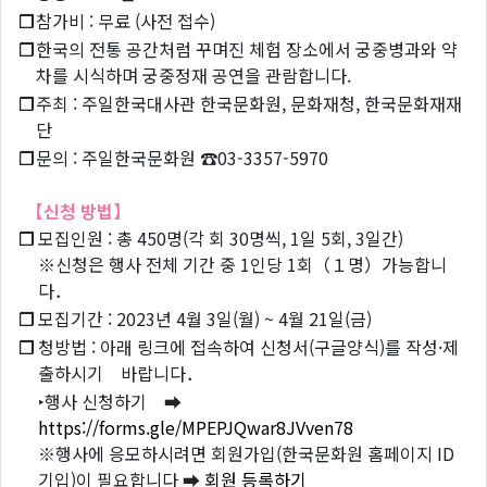
❐
참가비 : 무료 (사전 접수)
❐
한국의 전통 공간처럼 꾸며진 체험 장소에서 궁중병과와 약
차를 시식하며 궁중정재 공연을 관람합니다.
❐
주최 : 주일한국대사관 한국문화원, 문화재청, 한국문화재재
단
❐
문의 : 주일한국문화원 ☎03-3357-5970
【신청 방법】
❐
모집인원 : 총 450명(각 회 30명씩, 1일 5회, 3일간)
※신청은 행사 전체 기간 중 1인당 1회（１명）가능합니
다．
❐
모집기간 : 2023년 4월 3일(월) ~ 4월 21일(금)
❐
청방법 : 아래 링크에 접속하여 신청서(구글양식)를 작성·제
출하시기 바랍니다．
‣행사 신청하기 ➡
https://forms.gle/MPEPJQwar8JVven78
※행사에 응모하시려면 회원가입(한국문화원 홈페이지 ID
기입)이 필요합니다 ➡
회원 등록하기