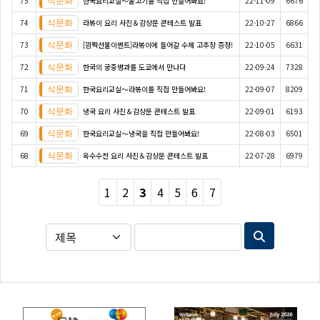
75
한국요리교실〜불고기를 직접 만들어봐요!
22-11-09
6676
74
라볶이 요리 사진＆감상문 콘테스트 발표
22-10-27
6866
73
[깜짝선물이벤트]라볶이에 들어갈 수제 고추장 증정!
22-10-05
6631
72
한국의 궁중병과를 도쿄에서 만나다
22-09-24
7328
71
한국요리교실〜라볶이를 직접 만들어봐요!
22-09-07
8209
70
냉국 요리 사진＆감상문 콘테스트 발표
22-09-01
6193
69
한국요리교실〜냉국을 직접 만들어봐요!
22-08-03
6501
68
옥수수전 요리 사진＆감상문 콘테스트 발표
22-07-28
6979
1
2
3
4
5
6
7