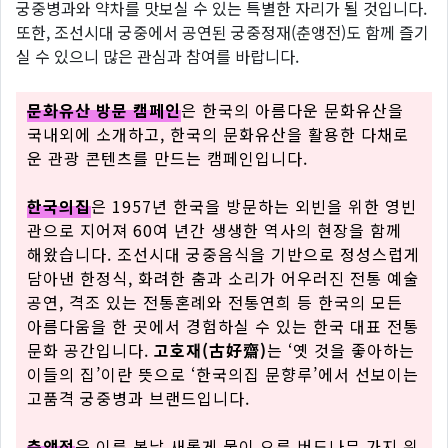
궁중병과와 약차를 맛보실 수 있는 특별한 자리가 될 것입니다.
또한, 조선시대 궁중에서 공연된 궁중정재(춘앵전)도 함께 즐기
실 수 있으니 많은 관심과 참여를 바랍니다.
문화유산 방문 캠페인
은 한국의 아름다운 문화유산을
국내외에 소개하고, 한국의 문화유산을 활용한 다채로
운 관광 콘텐츠를 만드는 캠페인입니다.
한국의집
은 1957년 한국을 방문하는 외빈을 위한 영빈
관으로 지어져 60여 년간 생생한 역사의 현장을 함께
해왔습니다. 조선시대 궁중음식을 기반으로 정성스럽게
담아낸 한정식, 화려한 춤과 소리가 어우러진 전통 예술
공연, 격조 있는 전통혼례와 전통연희 등 한국의 모든
아름다움을 한 곳에서 경험하실 수 있는 한국 대표 전통
문화 공간입니다.
고호재(古好齋)
는 ‘옛 것을 좋아하는
이들의 집’이란 뜻으로 ‘한국의집 문향루’에서 선보이는
고품격 궁중병과 브랜드입니다.
춘앵전
은 이른 봄날 새롭게 물이 오른 버드나무 가지 위