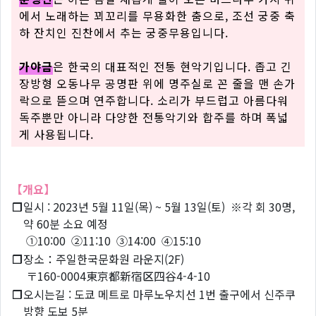
에서 노래하는 꾀꼬리를 무용화한 춤으로, 조선 궁중 축
하 잔치인 진찬에서 추는 궁중무용입니다.
가야금
은 한국의 대표적인 전통 현악기입니다. 좁고 긴
장방형 오동나무 공명판 위에 명주실로 꼰 줄을 맨 손가
락으로 뜯으며 연주합니다. 소리가 부드럽고 아름다워
독주뿐만 아니라 다양한 전통악기와 합주를 하며 폭넓
게 사용됩니다.
【개요】
❐
일시 : 2023년 5월 11일(목) ~ 5월 13일(토) ※각 회 30명,
약 60분 소요 예정
①10:00 ②11:10 ③14:00 ④15:10
❐
장소：주일한국문화원 라운지(2F)
〒160-0004東京都新宿区四谷4-4-10
❐
오시는길 : 도쿄 메트로 마루노우치선 1번 출구에서 신주쿠
방향 도보 5분