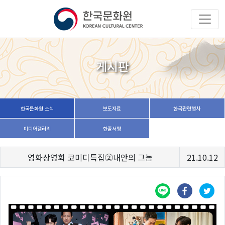
게시판
한국문화원 소식
보도자료
한국관련행사
미디어갤러리
한줄서평
영화상영회 코미디특집②내안의 그놈
21.10.12