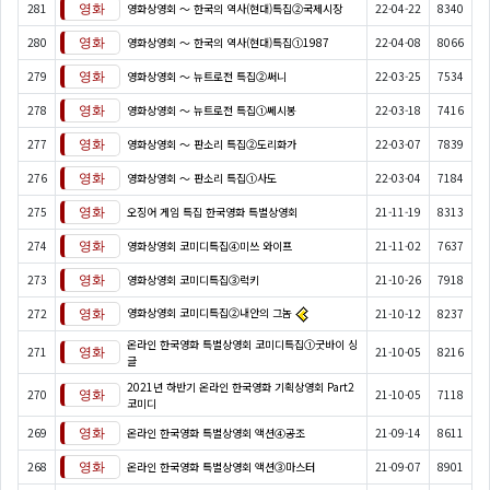
281
영화상영회 ～ 한국의 역사(현대)특집②국제시장
22-04-22
8340
280
영화상영회 ～ 한국의 역사(현대)특집①1987
22-04-08
8066
279
영화상영회 ～ 뉴트로전 특집②써니
22-03-25
7534
278
영화상영회 ～ 뉴트로전 특집①쎄시봉
22-03-18
7416
277
영화상영회 ～ 판소리 특집②도리화가
22-03-07
7839
276
영화상영회 ～ 판소리 특집①사도
22-03-04
7184
275
오징어 게임 특집 한국영화 특별상영회
21-11-19
8313
274
영화상영회 코미디특집④미쓰 와이프
21-11-02
7637
273
영화상영회 코미디특집③럭키
21-10-26
7918
영화상영회 코미디특집②내안의 그놈
272
21-10-12
8237
온라인 한국영화 특별상영회 코미디특집①굿바이 싱
271
21-10-05
8216
글
2021년 하반기 온라인 한국영화 기획상영회 Part2
270
21-10-05
7118
코미디
269
온라인 한국영화 특별상영회 액션④공조
21-09-14
8611
268
온라인 한국영화 특별상영회 액션③마스터
21-09-07
8901