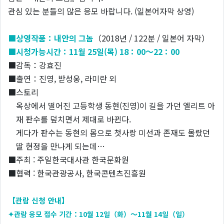
관심 있는 분들의 많은 응모 바랍니다. (일본어자막 상영)
■상영작품：내안의 그놈
（2018년 / 122분 / 일본어 자막）
■시청가능시간：11
월 25일(목) 18：00～22：00
■감독：강효진
■출연：진영, 받성웅, 라미란 외
■스토리
옥상에서 떨어진 고등학생 동현(진영)이 길을 가던 엘리트 아
재 판수를 덮치면서 제대로 바뀐다.
게다가 판수는 동현의 몸으로 첫사랑 미선과 존재도 몰랐던
딸 현정을 만나게 되는데…
■주최 : 주일한국대사관 한국문화원
■협력 : 한국관광공사, 한국콘텐츠진흥원
【관람 신청 안내】
✦관람 응모 접수 기간：10월 12일（화）～11월 14일（일）