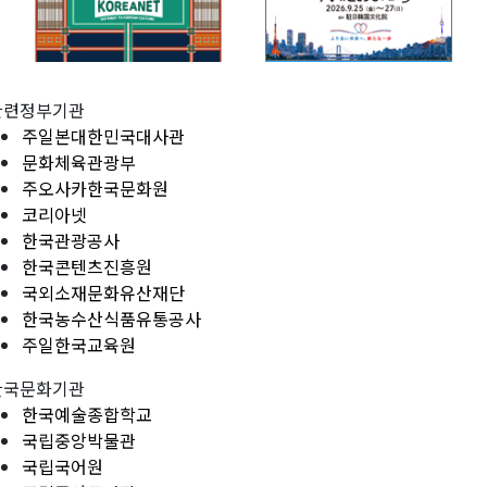
관련정부기관
주일본대한민국대사관
문화체육관광부
주오사카한국문화원
코리아넷
한국관광공사
한국콘텐츠진흥원
국외소재문화유산재단
한국농수산식품유통공사
주일한국교육원
한국문화기관
한국예술종합학교
국립중앙박물관
국립국어원