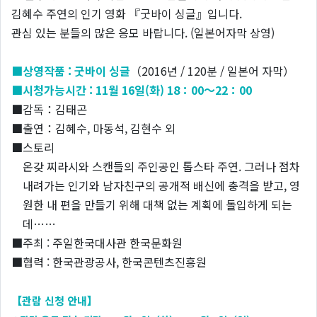
김혜수 주연의 인기 영화 『굿바이 싱글』입니다.
관심 있는 분들의 많은 응모 바랍니다. (일본어자막 상영)
■상영작품 : 굿바이 싱글
（2016년 / 120분 / 일본어 자막）
■시청가능시간 : 11
월 16일(화) 18：00～22：00
■감독：김태곤
■출연：김혜수, 마동석, 김현수 외
■스토리
온갖 찌라시와 스캔들의 주인공인 톱스타 주연. 그러나 점차
내려가는 인기와 남자친구의 공개적 배신에 충격을 받고, 영
원한 내 편을 만들기 위해 대책 없는 계획에 돌입하게 되는
데……
■주최 : 주일한국대사관 한국문화원
■협력 : 한국관광공사, 한국콘텐츠진흥원
【관람 신청 안내】