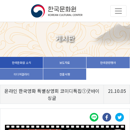
게시판
한국문화원 소식
보도자료
한국관련행사
미디어갤러리
한줄서평
온라인 한국영화 특별상영회 코미디특집①굿바이
21.10.05
싱글