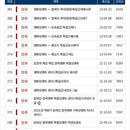
번호
제목
게시일
조회수
281
영화상영회 ～ 한국의 역사(현대)특집②국제시장
22-04-22
8318
280
영화상영회 ～ 한국의 역사(현대)특집①1987
22-04-08
8045
279
영화상영회 ～ 뉴트로전 특집②써니
22-03-25
7500
278
영화상영회 ～ 뉴트로전 특집①쎄시봉
22-03-18
7403
277
영화상영회 ～ 판소리 특집②도리화가
22-03-07
7817
276
영화상영회 ～ 판소리 특집①사도
22-03-04
7167
275
오징어 게임 특집 한국영화 특별상영회
21-11-19
8289
274
영화상영회 코미디특집④미쓰 와이프
21-11-02
7602
273
영화상영회 코미디특집③럭키
21-10-26
7893
272
영화상영회 코미디특집②내안의 그놈
21-10-12
8215
온라인 한국영화 특별상영회 코미디특집①굿바이 싱
271
21-10-05
8200
글
2021년 하반기 온라인 한국영화 기획상영회 Part2
270
21-10-05
7097
코미디
269
온라인 한국영화 특별상영회 액션④공조
21-09-14
8597