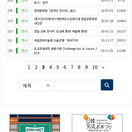
235
20-05-11
9735
유기・장석
234
한국문화원「온라인 전시회」발신
20-05-02
12654
[중지]2020동아시아문화도시선정기념 한일교류관광
233
20-01-28
10646
사진전
232
한일 교류 전시회 ‘도쿄에 풍덩! 예술에 풍덩!’
20-01-21
10223
231
국립현대미술관 미술은행 : WINTER
19-12-17
10923
도쿄조형대학 공동기획 Challenge Art in Japan 2
230
19-11-01
12198
019
Next
1
2
3
4
5
6
7
8
9
10
»