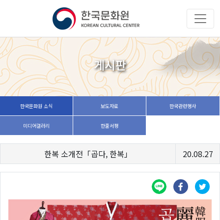
게시판
한국문화원 소식
보도자료
한국관련행사
미디어갤러리
한줄서평
한복 소개전「곱다, 한복」
20.08.27