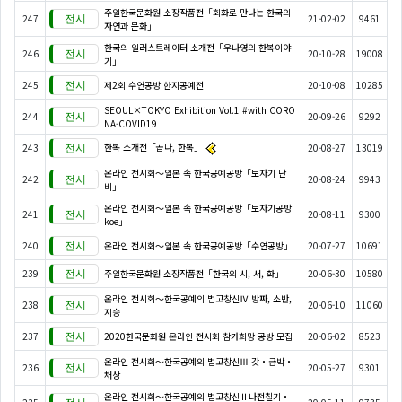
주일한국문화원 소장작품전「회화로 만나는 한국의
247
21-02-02
9461
자연과 문화」
한국의 일러스트레이터 소개전「우나영의 한복이야
246
20-10-28
19008
기」
245
제2회 수연공방 한지공예전
20-10-08
10285
SEOUL×TOKYO Exhibition Vol.1 #with CORO
244
20-09-26
9292
NA-COVID19
한복 소개전「곱다, 한복」
243
20-08-27
13019
온라인 전시회〜일본 속 한국공예공방「보자기 단
242
20-08-24
9943
비」
온라인 전시회〜일본 속 한국공예공방「보자기공방
241
20-08-11
9300
koe」
240
온라인 전시회〜일본 속 한국공예공방「수연공방」
20-07-27
10691
239
주일한국문화원 소장작품전「한국의 시, 서, 화」
20-06-30
10580
온라인 전시회～한국공예의 법고창신Ⅳ 방짜, 소반,
238
20-06-10
11060
지승
237
2020한국문화원 온라인 전시회 참가희망 공방 모집
20-06-02
8523
온라인 전시회～한국공예의 법고창신Ⅲ 갓・금박・
236
20-05-27
9301
채상
온라인 전시회～한국공예의 법고창신Ⅱ나전칠기・