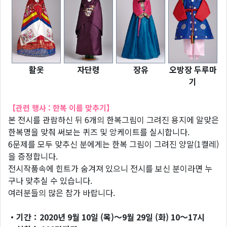
활옷
자단령
장유
오방장 두루마
기
【관련 행사 : 한복 이름 맞추기】
본 전시를 관람하신 뒤 6개의 한복그림이 그려진 용지에 알맞은
한복명을 맞춰 써보는 퀴즈 및 앙케이트를 실시합니다.
6문제를 모두 맞추신 분에게는 한복 그림이 그려진 양말(1켤레)
을 증정합니다.
전시작품속에 힌트가 숨겨져 있으니 전시를 보신 분이라면 누
구나 맞추실 수 있습니다.
여러분들의 많은 참가 바랍니다.
・기간：2020년 9월 10일 (목)～9월 29일 (화) 10～17시