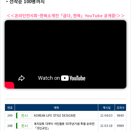
・선착순 100명까지
＜＜온라인전시회~한복소개전「곱다, 한복」YouTube 공개중!＞＞
번호
제목
게시일
조회수
249
KOREAN LIFE STYLE DESIGN전
21-06-03
9840
후지모토 다쿠미 사진활동 50주년기념 특별 순회전
248
21-03-18
9989
「성신교린」