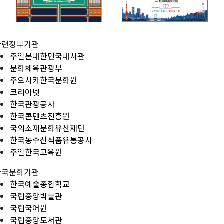
관련정부기관
주일본대한민국대사관
문화체육관광부
주오사카한국문화원
코리아넷
한국관광공사
한국콘텐츠진흥원
국외소재문화유산재단
한국농수산식품유통공사
주일한국교육원
한국문화기관
한국예술종합학교
국립중앙박물관
국립국어원
국립중앙도서관