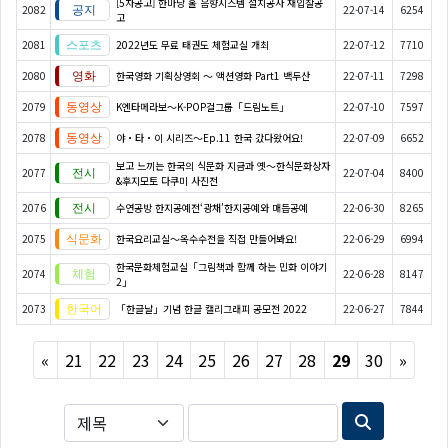
[5차공고] 한마당 홀 음향시스템 설치공사 재입찰공
2082
22-07-14
6254
고
2081
2022년도 무료 태권도 체험교실 개최
22-07-12
7710
2080
한국영화 기획상영회 ～ 액션영화 Part1 백두산
22-07-11
7298
2079
K엔타메라보～K-POP걸그룹「드림노트」
22-07-10
7597
2078
야・타・이 시리즈〜Ep.11 한국 갔다왔어요!
22-07-09
6652
보고 느끼는 한국의 식문화 지금과 옛～한식문화상자
2077
22-07-04
8400
&후지모토 다쿠미 사진전
2076
수연공방 한지공예전‘광채’한지공예와 매듭공예
22-06-30
8265
2075
한국요리교실〜옥수수전을 직접 만들어봐요!
22-06-29
6994
한국문화체험교실「그림책과 함께 하는 민화 이야기
2074
22-06-28
8147
2」
2073
「한글날」기념 한글 캘리그래피 공모전 2022
22-06-27
7844
Previous
Next
«
21
22
23
24
25
26
27
28
29
30
»