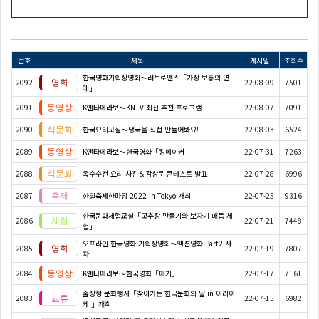
번호
제목
게시일
조회수
한국영화기획상영회～러브로맨스「가장 보통의 연
2092
22-08-09
7501
애」
2091
K엔타메라보～KNTV 최신 추천 프로그램
22-08-07
7091
2090
한국요리교실〜냉국을 직접 만들어봐요!
22-08-03
6524
2089
K엔타메라보～한국영화「킹메이커」
22-07-31
7263
2088
옥수수전 요리 사진＆감상문 콘테스트 발표
22-07-28
6996
2087
한일축제한마당 2022 in Tokyo 개최
22-07-25
9316
한국문화체험교실「고추장 만들기와 보자기 매듭 체
2086
22-07-21
7448
험」
오프라인 한국영화 기획상영회～액션영화 Part2 사
2085
22-07-19
7807
자
2084
K엔타메라보～한국영화「메기」
22-07-17
7161
출장형 문화행사「찾아가는 한국문화의 날 in 아리아
2083
22-07-15
6982
케 」개최