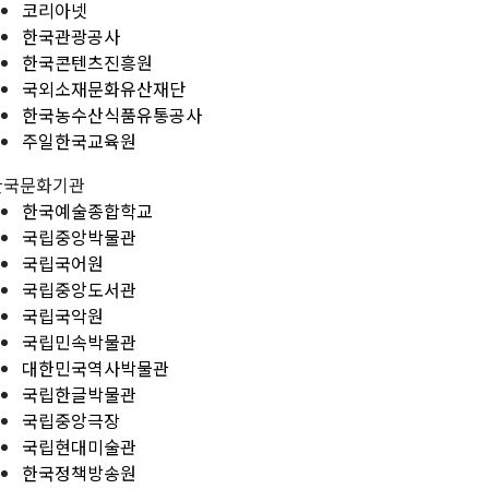
코리아넷
한국관광공사
한국콘텐츠진흥원
국외소재문화유산재단
한국농수산식품유통공사
주일한국교육원
한국문화기관
한국예술종합학교
국립중앙박물관
국립국어원
국립중앙도서관
국립국악원
국립민속박물관
대한민국역사박물관
국립한글박물관
국립중앙극장
국립현대미술관
한국정책방송원