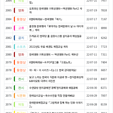
2086
22-07-21
7457
험」
오프라인 한국영화 기획상영회～액션영화 Part2 사
2085
22-07-19
7818
자
2084
K엔타메라보～한국영화「메기」
22-07-17
7167
출장형 문화행사「찾아가는 한국문화의 날 in 아리아
2083
22-07-15
6990
케 」개최
[5차공고] 한마당 홀 음향시스템 설치공사 재입찰공
2082
22-07-14
6262
고
2081
2022년도 무료 태권도 체험교실 개최
22-07-12
7723
2080
한국영화 기획상영회 ～ 액션영화 Part1 백두산
22-07-11
7311
2079
K엔타메라보～K-POP걸그룹「드림노트」
22-07-10
7604
2078
야・타・이 시리즈〜Ep.11 한국 갔다왔어요!
22-07-09
6657
보고 느끼는 한국의 식문화 지금과 옛～한식문화상자
2077
22-07-04
8407
&후지모토 다쿠미 사진전
2076
수연공방 한지공예전‘광채’한지공예와 매듭공예
22-06-30
8271
2075
한국요리교실〜옥수수전을 직접 만들어봐요!
22-06-29
7007
한국문화체험교실「그림책과 함께 하는 민화 이야기
2074
22-06-28
8159
2」