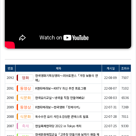
번호
제목
게시일
조회수
한국영화기획상영회～러브로맨스「가장 보통의 연
2092
22-08-09
7507
애」
2091
K엔타메라보～KNTV 최신 추천 프로그램
22-08-07
7102
2090
한국요리교실〜냉국을 직접 만들어봐요!
22-08-03
6536
2089
K엔타메라보～한국영화「킹메이커」
22-07-31
7269
2088
옥수수전 요리 사진＆감상문 콘테스트 발표
22-07-28
7011
2087
한일축제한마당 2022 in Tokyo 개최
22-07-25
9330
한국문화체험교실「고추장 만들기와 보자기 매듭 체