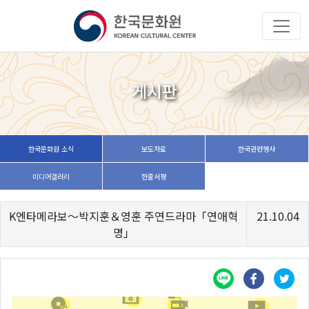
게시판
한국문화원 소식
보도자료
한국관련행사
미디어갤러리
한줄서평
K엔타메라보～박지훈＆영훈 주연드라마「연애혁
21.10.04
명」