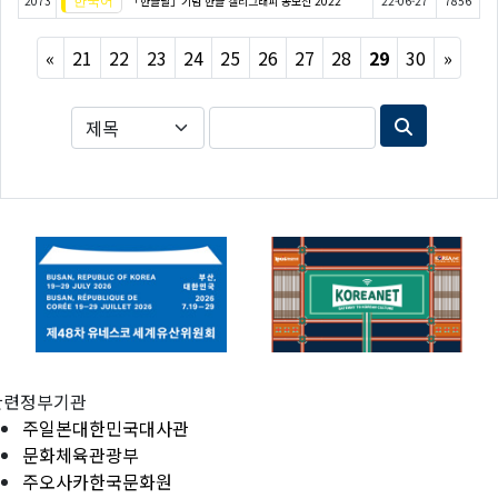
2073
「한글날」기념 한글 캘리그래피 공모전 2022
22-06-27
7856
Previous
Next
«
21
22
23
24
25
26
27
28
29
30
»
관련정부기관
주일본대한민국대사관
문화체육관광부
주오사카한국문화원