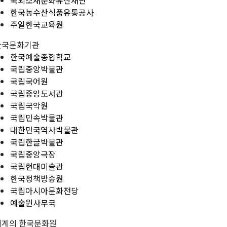
국외소재문화유산재단
한국농수산식품유통공사
주일한국교육원
한국문화기관
한국예술종합학교
국립중앙박물관
국립국어원
국립중앙도서관
국립국악원
국립민속박물관
대한민국역사박물관
국립한글박물관
국립중앙극장
국립현대미술관
한국정책방송원
국립아시아문화전당
예술원사무국
세계의 한국문화원