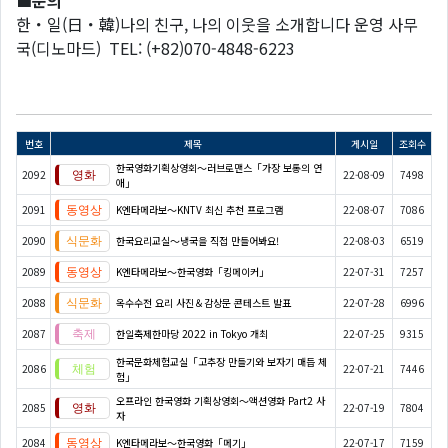
■문의
한・일(日・韓)나의 친구, 나의 이웃을 소개합니다 운영 사무
국(디노마드) TEL: (+82)070-4848-6223
번호
제목
게시일
조회수
한국영화기획상영회～러브로맨스「가장 보통의 연
2092
22-08-09
7498
애」
2091
K엔타메라보～KNTV 최신 추천 프로그램
22-08-07
7086
2090
한국요리교실〜냉국을 직접 만들어봐요!
22-08-03
6519
2089
K엔타메라보～한국영화「킹메이커」
22-07-31
7257
2088
옥수수전 요리 사진＆감상문 콘테스트 발표
22-07-28
6996
2087
한일축제한마당 2022 in Tokyo 개최
22-07-25
9315
한국문화체험교실「고추장 만들기와 보자기 매듭 체
2086
22-07-21
7446
험」
오프라인 한국영화 기획상영회～액션영화 Part2 사
2085
22-07-19
7804
자
2084
K엔타메라보～한국영화「메기」
22-07-17
7159