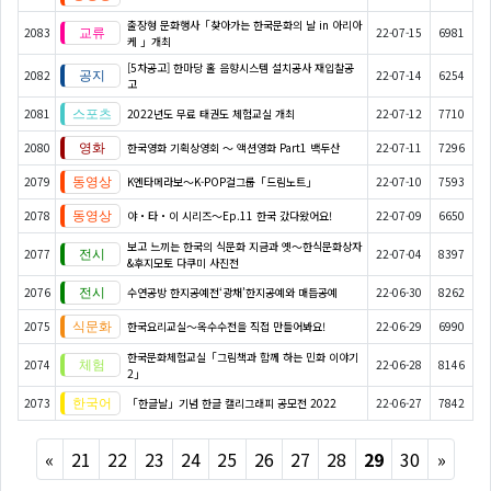
출장형 문화행사「찾아가는 한국문화의 날 in 아리아
2083
22-07-15
6981
케 」개최
[5차공고] 한마당 홀 음향시스템 설치공사 재입찰공
2082
22-07-14
6254
고
2081
2022년도 무료 태권도 체험교실 개최
22-07-12
7710
2080
한국영화 기획상영회 ～ 액션영화 Part1 백두산
22-07-11
7296
2079
K엔타메라보～K-POP걸그룹「드림노트」
22-07-10
7593
2078
야・타・이 시리즈〜Ep.11 한국 갔다왔어요!
22-07-09
6650
보고 느끼는 한국의 식문화 지금과 옛～한식문화상자
2077
22-07-04
8397
&후지모토 다쿠미 사진전
2076
수연공방 한지공예전‘광채’한지공예와 매듭공예
22-06-30
8262
2075
한국요리교실〜옥수수전을 직접 만들어봐요!
22-06-29
6990
한국문화체험교실「그림책과 함께 하는 민화 이야기
2074
22-06-28
8146
2」
2073
「한글날」기념 한글 캘리그래피 공모전 2022
22-06-27
7842
Previous
Next
«
21
22
23
24
25
26
27
28
29
30
»