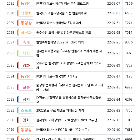
2091
K엔타메라보～KNTV 최신 추천 프로그램
22-08-07
7106
2090
한국요리교실〜냉국을 직접 만들어봐요!
22-08-03
6538
2089
K엔타메라보～한국영화「킹메이커」
22-07-31
7274
2088
옥수수전 요리 사진＆감상문 콘테스트 발표
22-07-28
7014
2087
한일축제한마당 2022 in Tokyo 개최
22-07-25
9336
한국문화체험교실「고추장 만들기와 보자기 매듭 체
2086
22-07-21
7460
험」
오프라인 한국영화 기획상영회～액션영화 Part2 사
2085
22-07-19
7827
자
2084
K엔타메라보～한국영화「메기」
22-07-17
7175
출장형 문화행사「찾아가는 한국문화의 날 in 아리아
2083
22-07-15
6992
케 」개최
[5차공고] 한마당 홀 음향시스템 설치공사 재입찰공
2082
22-07-14
6268
고
2081
2022년도 무료 태권도 체험교실 개최
22-07-12
7730
2080
한국영화 기획상영회 ～ 액션영화 Part1 백두산
22-07-11
7313
2079
K엔타메라보～K-POP걸그룹「드림노트」
22-07-10
7611
2078
야・타・이 시리즈〜Ep.11 한국 갔다왔어요!
22-07-09
6661