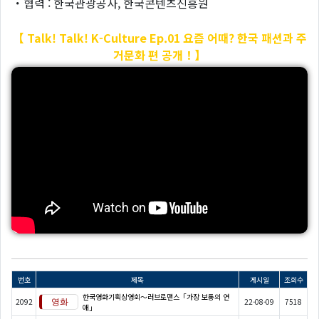
・협력 : 한국관광공사, 한국콘텐츠진흥원
【 Talk! Talk! K-Culture Ep.01 요즘 어때? 한국 패션과 주
거문화 편 공개
！】
번호
제목
게시일
조회수
한국영화기획상영회～러브로맨스「가장 보통의 연
2092
22-08-09
7518
애」