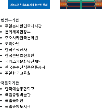
관련정부기관
주일본대한민국대사관
문화체육관광부
주오사카한국문화원
코리아넷
한국관광공사
한국콘텐츠진흥원
국외소재문화유산재단
한국농수산식품유통공사
주일한국교육원
한국문화기관
한국예술종합학교
국립중앙박물관
국립국어원
국립중앙도서관