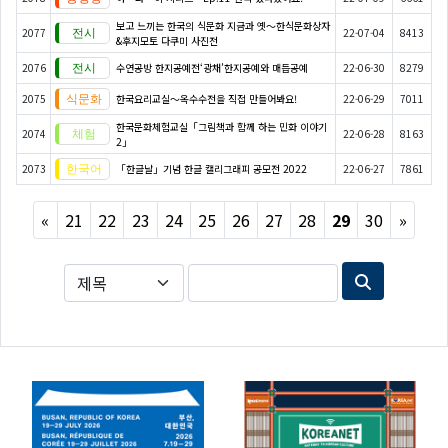
보고 느끼는 한국의 식문화 지금과 옛～한식문화상자
2077
22-07-04
8413
&후지모토 다쿠미 사진전
2076
수연공방 한지공예전‘광채’한지공예와 매듭공예
22-06-30
8279
2075
한국요리교실〜옥수수전을 직접 만들어봐요!
22-06-29
7011
한국문화체험교실「그림책과 함께 하는 민화 이야기
2074
22-06-28
8163
2」
2073
「한글날」기념 한글 캘리그래피 공모전 2022
22-06-27
7861
Previous
Next
«
21
22
23
24
25
26
27
28
29
30
»