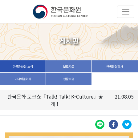
게시판
한국문화원 소식
보도자료
한국관련행사
미디어갤러리
한줄서평
한국문화 토크쇼「Talk! Talk! K-Culture」공
21.08.05
개！