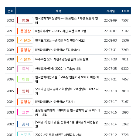
번호
제목
게시일
조회수
한국영화기획상영회～러브로맨스「가장 보통의 연
2092
22-08-09
7507
애」
2091
K엔타메라보～KNTV 최신 추천 프로그램
22-08-07
7102
2090
한국요리교실〜냉국을 직접 만들어봐요!
22-08-03
6536
2089
K엔타메라보～한국영화「킹메이커」
22-07-31
7269
2088
옥수수전 요리 사진＆감상문 콘테스트 발표
22-07-28
7011
2087
한일축제한마당 2022 in Tokyo 개최
22-07-25
9330
한국문화체험교실「고추장 만들기와 보자기 매듭 체
2086
22-07-21
7457
험」
오프라인 한국영화 기획상영회～액션영화 Part2 사
2085
22-07-19
7818
자
2084
K엔타메라보～한국영화「메기」
22-07-17
7167
출장형 문화행사「찾아가는 한국문화의 날 in 아리아
2083
22-07-15
6990
케 」개최
[5차공고] 한마당 홀 음향시스템 설치공사 재입찰공
2082
22-07-14
6262
고
2081
2022년도 무료 태권도 체험교실 개최
22-07-12
7723