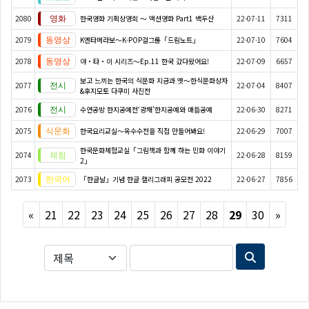
2080
한국영화 기획상영회 ～ 액션영화 Part1 백두산
22-07-11
7311
2079
K엔타메라보～K-POP걸그룹「드림노트」
22-07-10
7604
2078
야・타・이 시리즈〜Ep.11 한국 갔다왔어요!
22-07-09
6657
보고 느끼는 한국의 식문화 지금과 옛～한식문화상자
2077
22-07-04
8407
&후지모토 다쿠미 사진전
2076
수연공방 한지공예전‘광채’한지공예와 매듭공예
22-06-30
8271
2075
한국요리교실〜옥수수전을 직접 만들어봐요!
22-06-29
7007
한국문화체험교실「그림책과 함께 하는 민화 이야기
2074
22-06-28
8159
2」
2073
「한글날」기념 한글 캘리그래피 공모전 2022
22-06-27
7856
Previous
Next
«
21
22
23
24
25
26
27
28
29
30
»