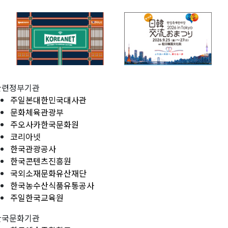
관련정부기관
주일본대한민국대사관
문화체육관광부
주오사카한국문화원
코리아넷
한국관광공사
한국콘텐츠진흥원
국외소재문화유산재단
한국농수산식품유통공사
주일한국교육원
한국문화기관